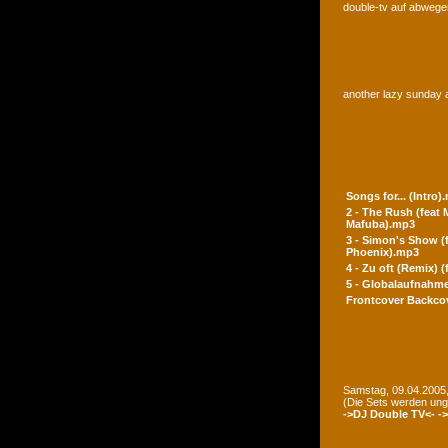
double-tv auf abwegen
another lazy sunday a
Songs for... (Intro)
2 - The Rush (feat
Mafuba).mp3
3 - Simon's Show (
Phoenix).mp3
4 - Zu oft (Remix) 
5 - Globalaufnahme
Frontcover
Backco
Samstag, 09.04.2005,
(Die Sets werden un
->DJ Double TV<-
-