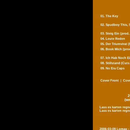
01. The Key
02. Spudboy This,
03. Steig Ein (prod
04. Leute Reden
05. Der Triumvirat 
06. Book Mich (pro
07. Ich Hab Noch Ei
08. Stillstand (Cut
09. No Era Caps
Cover Front
|
Cove
2
(ww
Lass es karten regn
Lass es karten regn
2006-03-09 Lomax -