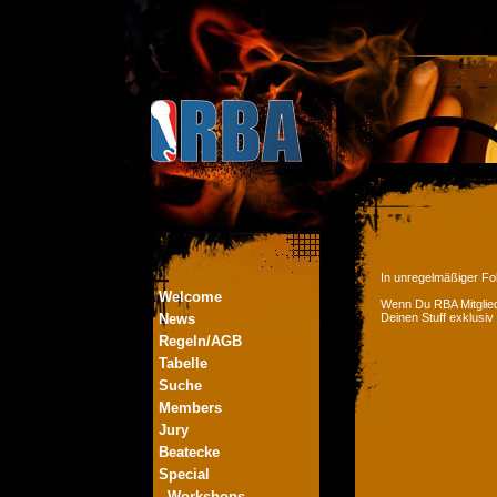
In unregelmäßiger Fol
Welcome
Wenn Du RBA Mitglied
News
Deinen Stuff exklusiv
Regeln/AGB
Tabelle
Suche
Members
Jury
Beatecke
Special
- Workshops