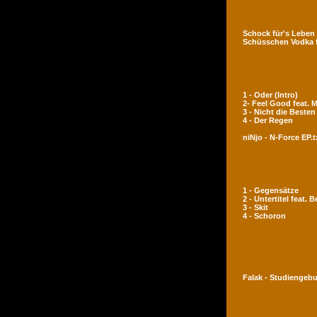
Schock für's Leben
Schüsschen Vodka 
1 - Oder (Intro)
2- Feel Good feat.
3 - Nicht die Besten
4 - Der Regen
niNjo - N-Force EP.t
1 - Gegensätze
2 - Untertitel feat. 
3 - Skit
4 - Schoron
Falak - Studiengeb