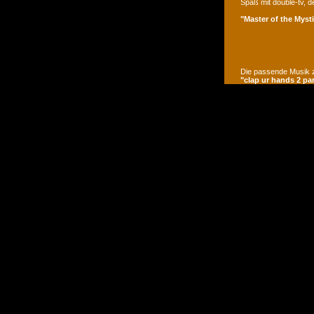
Spaß mit double-tv, d
"Master of the Mysti
Die passende Musik z
"clap ur hands 2 pa