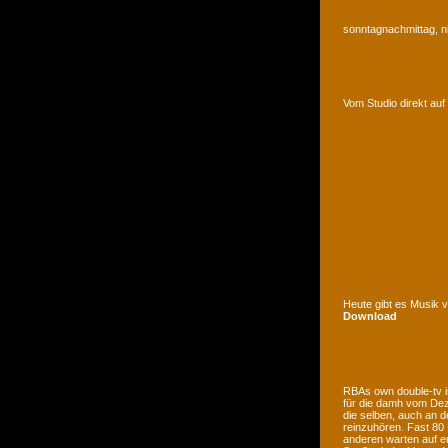
sonntagnachmittag, n
Vom Studio direkt a
Heute gibt es Musik 
Download
RBAs own double-tv is
für die damh vom Deze
die selben, auch an d
reinzuhören. Fast 80
anderen warten auf e