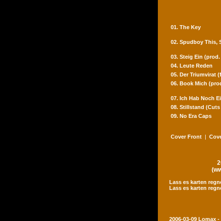
01. The Key
02. Spudboy This,
03. Steig Ein (prod
04. Leute Reden
05. Der Triumvirat 
06. Book Mich (pro
07. Ich Hab Noch Ei
08. Stillstand (Cut
09. No Era Caps
Cover Front
|
Cove
2
(ww
Lass es karten regn
Lass es karten regn
2006-03-09 Lomax -