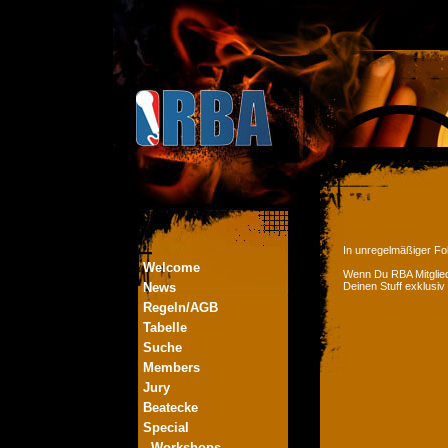
In unregelmäßiger Fol
Welcome
Wenn Du RBA Mitglied
News
Deinen Stuff exklusiv
Regeln/AGB
Tabelle
Suche
Members
Jury
Beatecke
Special
- Workshops