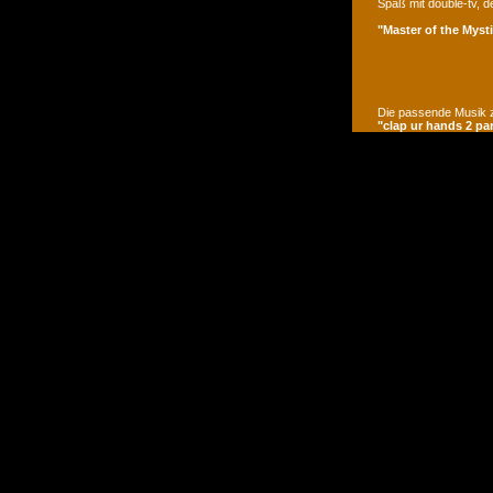
Spaß mit double-tv, d
"Master of the Mysti
Die passende Musik z
"clap ur hands 2 pa