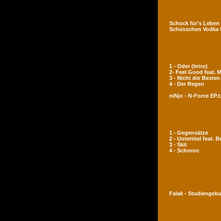
Schock für's Leben
Schüsschen Vodka 
1 - Oder (Intro)
2- Feel Good feat.
3 - Nicht die Besten
4 - Der Regen
niNjo - N-Force EP.t
1 - Gegensätze
2 - Untertitel feat. 
3 - Skit
4 - Schoron
Falak - Studiengeb