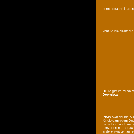
sonntagnachmittag, n
Vom Studio direkt a
Heute gibt es Musik 
Download
RBAs own double-tv is
für die damh vom Deze
die selben, auch an d
reinzuhören. Fast 80
anderen warten auf e