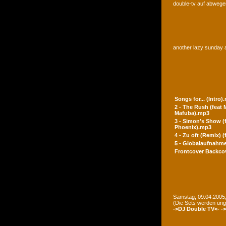
double-tv auf abwegen
another lazy sunday a
Songs for... (Intro)
2 - The Rush (feat
Mafuba).mp3
3 - Simon's Show (
Phoenix).mp3
4 - Zu oft (Remix) 
5 - Globalaufnahme
Frontcover
Backco
Samstag, 09.04.2005,
(Die Sets werden un
->DJ Double TV<-
-