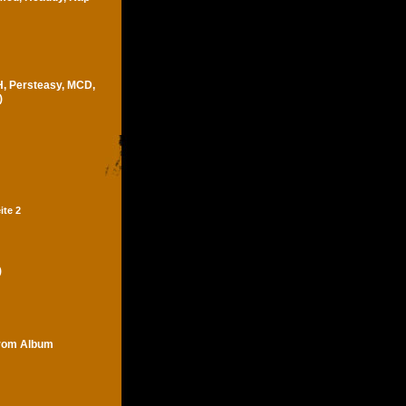
H, Persteasy, MCD,
)
ite 2
)
trom Album