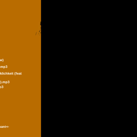
ew)
).mp3
klichkeit (feat
ic).mp3
p3
mant<-