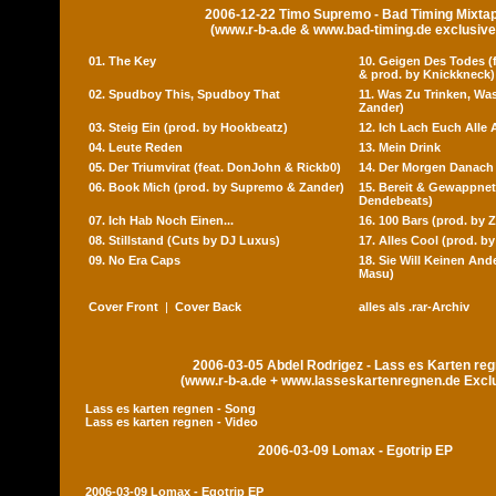
2006-12-22 Timo Supremo - Bad Timing Mixta
(www.r-b-a.de & www.bad-timing.de exclusive
01. The Key
10. Geigen Des Todes (f
& prod. by Knickkneck)
02. Spudboy This, Spudboy That
11. Was Zu Trinken, Wa
Zander)
03. Steig Ein (prod. by Hookbeatz)
12. Ich Lach Euch Alle 
04. Leute Reden
13. Mein Drink
05. Der Triumvirat (feat. DonJohn & Rickb0)
14. Der Morgen Danach
06. Book Mich (prod. by Supremo & Zander)
15. Bereit & Gewappnet
Dendebeats)
07. Ich Hab Noch Einen...
16. 100 Bars (prod. by 
08. Stillstand (Cuts by DJ Luxus)
17. Alles Cool (prod. by
09. No Era Caps
18. Sie Will Keinen And
Masu)
Cover Front
|
Cover Back
alles als .rar-Archiv
2006-03-05 Abdel Rodrigez - Lass es Karten re
(www.r-b-a.de + www.lasseskartenregnen.de Excl
Lass es karten regnen - Song
Lass es karten regnen - Video
2006-03-09 Lomax - Egotrip EP
2006-03-09 Lomax - Egotrip EP