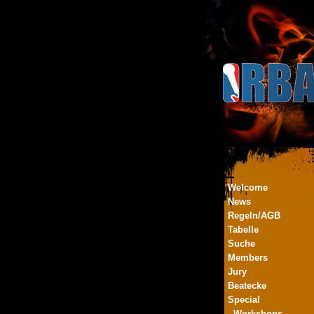
Welcome
News
Regeln/AGB
Tabelle
Suche
Members
Jury
Beatecke
Special
- Workshops