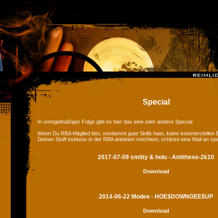
Special
In unregelmäßiger Folge gibt es hier das eine oder andere Special.
Wenn Du RBA Mitglied bist, verdammt gute Skills hast, keine kommerziellen
Deinen Stuff exklusiv in der RBA anbieten möchtest, schicke eine Mail an sp
2017-07-09 smitty & holu - Antithese-2k10
Download
2014-06-22 Modee - HOE$DOWNGEE$UP
Download