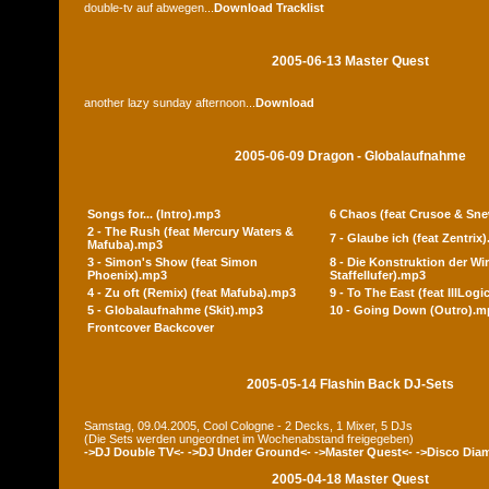
double-tv auf abwegen...
Download
Tracklist
2005-06-13 Master Quest
another lazy sunday afternoon...
Download
2005-06-09 Dragon - Globalaufnahme
Songs for... (Intro).mp3
6 Chaos (feat Crusoe & Sn
2 - The Rush (feat Mercury Waters &
7 - Glaube ich (feat Zentrix
Mafuba).mp3
3 - Simon's Show (feat Simon
8 - Die Konstruktion der Wir
Phoenix).mp3
Staffellufer).mp3
4 - Zu oft (Remix) (feat Mafuba).mp3
9 - To The East (feat IllLog
5 - Globalaufnahme (Skit).mp3
10 - Going Down (Outro).m
Frontcover
Backcover
2005-05-14 Flashin Back DJ-Sets
Samstag, 09.04.2005, Cool Cologne - 2 Decks, 1 Mixer, 5 DJs
(Die Sets werden ungeordnet im Wochenabstand freigegeben)
->DJ Double TV<-
->DJ Under Ground<-
->Master Quest<-
->Disco Dia
2005-04-18 Master Quest