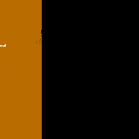
Dusit
t