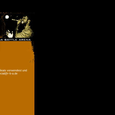
 Beats verwendest und
ecial@r-b-a.de