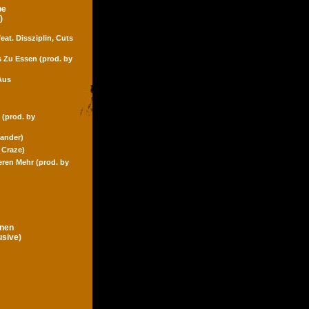
pe
)
eat. Dissziplin, Cuts
s Zu Essen (prod. by
Aus
 (prod. by
Zander)
 Craze)
eren Mehr (prod. by
gnen
usive)