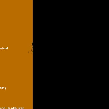
enland
011)
 mcd, Headdy, Rap