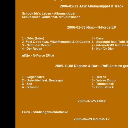
2006-01-31 JAW Albumsnippet & Track
Schock für's Leben - Albumsnippet
Schüsschen Vodka feat. Mr Chissmann
2006-01-03 Ninjo - N-Force EP
1 - Oder (Intro)
5 - Ease
2- Feel Good feat. MilanMemphis & Dj Cuebic
6 - Supergirl feat. Tobi 
3 - Nicht die Besten
7 - InfernoRMX feat. Cas
4 - Der Regen
8 - Nur für Dich
niNjo - N-Force EP.txt
2005-11-08 Rapture & Bart - RnB Jetzt ist gu
1 - Gegensätze
5 - Yatzee
2 - Untertitel feat. Beatzaps
6 - Yatzee Outro
3 - Skit
7 - Tunnelblick
4 - Schoron
8 - Bonustrack
2005-07-25 Falak
Falak - Studiengebuehrattacke
2005-06-29 Double-TV