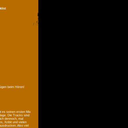
klist
nügen beim Hören!
t es seinen ersten Mix
lage. Die Tracks sind
sich dennoch, mal
, Xzibit und vielen
usdrucken. Also viel