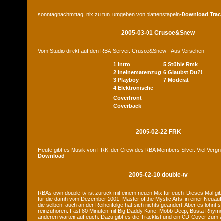
sonntagnachmittag, nix zu tun, umgeben von plattenstapeln-
Download
Trac
2005-03-01 Crusoe&Snew
Vom Studio direkt auf den RBA-Server. Crusoe&Snew - Aus Versehen
1 Intro
5 Stühle Rmk
2 Ineinematemzug
6 Glaubst Du?!
3 Playboy
7 Moderat
4 Elektronische
Coverfront
Coverback
2005-02-22 FRK
Heute gibt es Musik von FRK, der Crew des RBA Members Silver. Viel Verg
Download
2005-02-10 double-tv
RBAs own double-tv ist zurück mit einem neuen Mix für euch. Dieses Mal gib
für die damh vom Dezember 2001, Master of the Mystic Arts, in einer Neuauf
die selben, auch an der Reihenfolge hat sich nichts geändert. Aber es lohnt 
reinzuhören. Fast 80 Minuten mit Big Daddy Kane, Mobb Deep, Busta Rhymes
anderen warten auf euch. Dazu gibt es die Tracklist und ein CD-Cover zum a