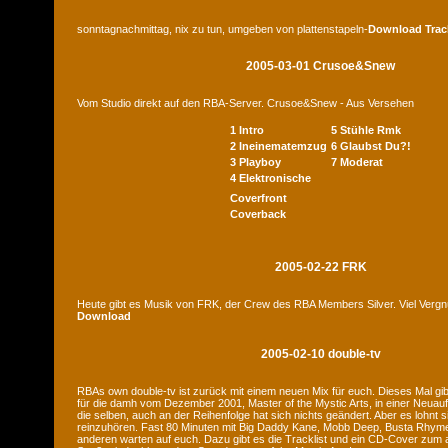
sonntagnachmittag, nix zu tun, umgeben von plattenstapeln-
Download
Trac
2005-03-01 Crusoe&Snew
Vom Studio direkt auf den RBA-Server. Crusoe&Snew - Aus Versehen
1 Intro
5 Stühle Rmk
2 Ineinematemzug
6 Glaubst Du?!
3 Playboy
7 Moderat
4 Elektronische
Coverfront
Coverback
2005-02-22 FRK
Heute gibt es Musik von FRK, der Crew des RBA Members Silver. Viel Verg
Download
2005-02-10 double-tv
RBAs own double-tv ist zurück mit einem neuen Mix für euch. Dieses Mal gib
für die damh vom Dezember 2001, Master of the Mystic Arts, in einer Neuauf
die selben, auch an der Reihenfolge hat sich nichts geändert. Aber es lohnt 
reinzuhören. Fast 80 Minuten mit Big Daddy Kane, Mobb Deep, Busta Rhymes
anderen warten auf euch. Dazu gibt es die Tracklist und ein CD-Cover zum a