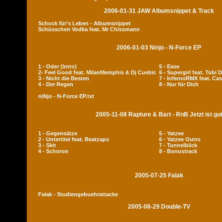
2006-01-31 JAW Albumsnippet & Track
Schock für's Leben - Albumsnippet
Schüsschen Vodka feat. Mr Chissmann
2006-01-03 Ninjo - N-Force EP
1 - Oder (Intro)
5 - Ease
2- Feel Good feat. MilanMemphis & Dj Cuebic
6 - Supergirl feat. Tobi 
3 - Nicht die Besten
7 - InfernoRMX feat. Cas
4 - Der Regen
8 - Nur für Dich
niNjo - N-Force EP.txt
2005-11-08 Rapture & Bart - RnB Jetzt ist gu
1 - Gegensätze
5 - Yatzee
2 - Untertitel feat. Beatzaps
6 - Yatzee Outro
3 - Skit
7 - Tunnelblick
4 - Schoron
8 - Bonustrack
2005-07-25 Falak
Falak - Studiengebuehrattacke
2005-06-29 Double-TV