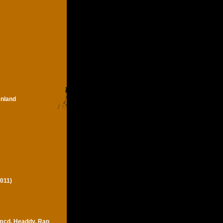
enland
011)
 mcd, Headdy, Rap