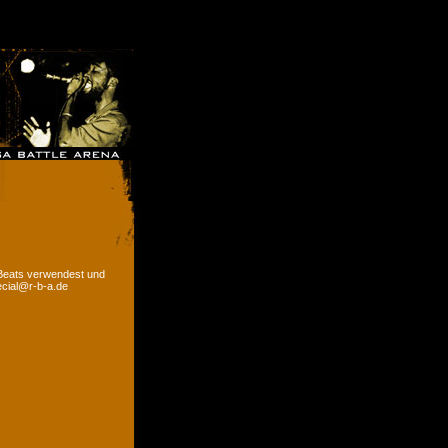
 Beats verwendest und
ecial@r-b-a.de