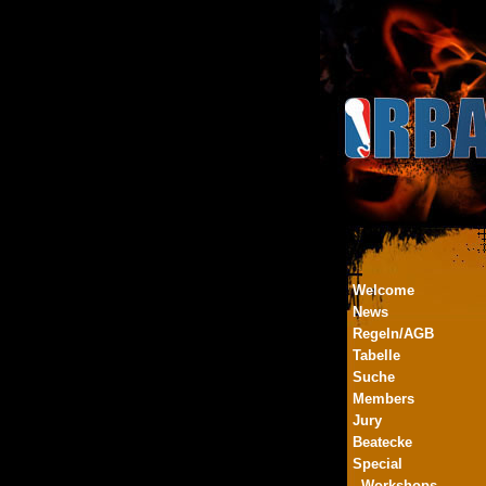
Welcome
News
Regeln/AGB
Tabelle
Suche
Members
Jury
Beatecke
Special
- Workshops