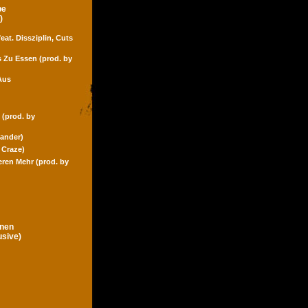
pe
)
eat. Dissziplin, Cuts
s Zu Essen (prod. by
Aus
 (prod. by
Zander)
 Craze)
eren Mehr (prod. by
gnen
usive)