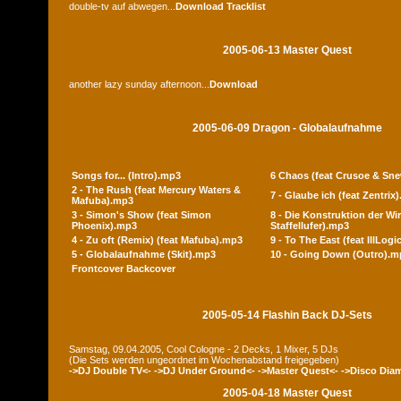
double-tv auf abwegen...
Download
Tracklist
2005-06-13 Master Quest
another lazy sunday afternoon...
Download
2005-06-09 Dragon - Globalaufnahme
Songs for... (Intro).mp3
6 Chaos (feat Crusoe & Sn
2 - The Rush (feat Mercury Waters &
7 - Glaube ich (feat Zentrix
Mafuba).mp3
3 - Simon's Show (feat Simon
8 - Die Konstruktion der Wir
Phoenix).mp3
Staffellufer).mp3
4 - Zu oft (Remix) (feat Mafuba).mp3
9 - To The East (feat IllLog
5 - Globalaufnahme (Skit).mp3
10 - Going Down (Outro).m
Frontcover
Backcover
2005-05-14 Flashin Back DJ-Sets
Samstag, 09.04.2005, Cool Cologne - 2 Decks, 1 Mixer, 5 DJs
(Die Sets werden ungeordnet im Wochenabstand freigegeben)
->DJ Double TV<-
->DJ Under Ground<-
->Master Quest<-
->Disco Dia
2005-04-18 Master Quest