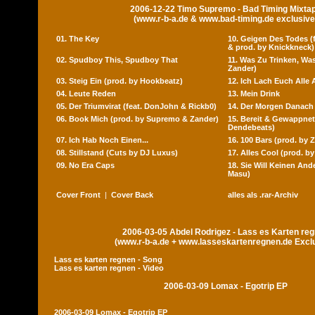
2006-12-22 Timo Supremo - Bad Timing Mixta
(www.r-b-a.de & www.bad-timing.de exclusive
01. The Key
10. Geigen Des Todes (f
& prod. by Knickkneck)
02. Spudboy This, Spudboy That
11. Was Zu Trinken, Wa
Zander)
03. Steig Ein (prod. by Hookbeatz)
12. Ich Lach Euch Alle 
04. Leute Reden
13. Mein Drink
05. Der Triumvirat (feat. DonJohn & Rickb0)
14. Der Morgen Danach
06. Book Mich (prod. by Supremo & Zander)
15. Bereit & Gewappnet
Dendebeats)
07. Ich Hab Noch Einen...
16. 100 Bars (prod. by 
08. Stillstand (Cuts by DJ Luxus)
17. Alles Cool (prod. by
09. No Era Caps
18. Sie Will Keinen And
Masu)
Cover Front
|
Cover Back
alles als .rar-Archiv
2006-03-05 Abdel Rodrigez - Lass es Karten re
(www.r-b-a.de + www.lasseskartenregnen.de Excl
Lass es karten regnen - Song
Lass es karten regnen - Video
2006-03-09 Lomax - Egotrip EP
2006-03-09 Lomax - Egotrip EP