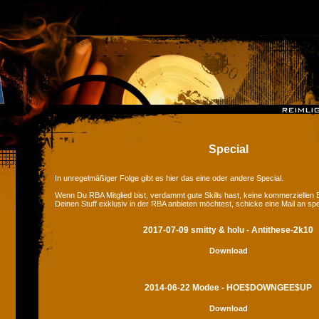
Special
In unregelmäßiger Folge gibt es hier das eine oder andere Special.
Wenn Du RBA Mitglied bist, verdammt gute Skills hast, keine kommerziellen
Deinen Stuff exklusiv in der RBA anbieten möchtest, schicke eine Mail an sp
2017-07-09 smitty & holu - Antithese-2k10
Download
2014-06-22 Modee - HOE$DOWNGEE$UP
Download