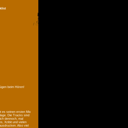
klist
nügen beim Hören!
t es seinen ersten Mix
lage. Die Tracks sind
sich dennoch, mal
, Xzibit und vielen
usdrucken. Also viel