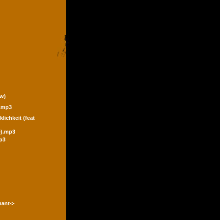
ew)
).mp3
klichkeit (feat
ic).mp3
p3
mant<-