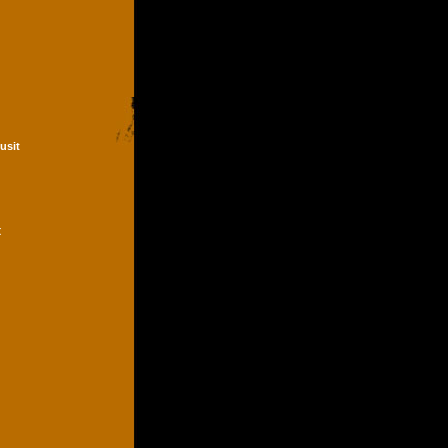
Dusit
t