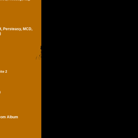
H, Persteasy, MCD,
)
ite 2
)
trom Album