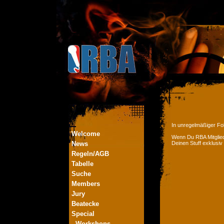
In unregelmäßiger Fol
Welcome
Wenn Du RBA Mitglied
News
Deinen Stuff exklusiv
Regeln/AGB
Tabelle
Suche
Members
Jury
Beatecke
Special
- Workshops