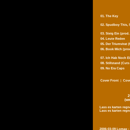
01. The Key
02. Spudboy This,
03. Steig Ein (prod
04. Leute Reden
05. Der Triumvirat 
06. Book Mich (pro
07. Ich Hab Noch Ei
08. Stillstand (Cut
09. No Era Caps
Cover Front
|
Cove
2
(ww
Lass es karten regn
Lass es karten regn
2006-03-09 Lomax -