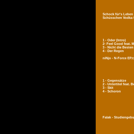
Schock für's Leben
Schüsschen Vodka 
1 - Oder (Intro)
2- Feel Good feat.
3 - Nicht die Besten
4 - Der Regen
niNjo - N-Force EP.t
1 - Gegensätze
2 - Untertitel feat. 
3 - Skit
4 - Schoron
Falak - Studiengeb