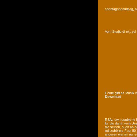
sonntagnachmittag, n
Vom Studio direkt a
Heute gibt es Musik 
Download
RBAs own double-tv is
für die damh vom Deze
die selben, auch an d
reinzuhören. Fast 80
anderen warten auf e