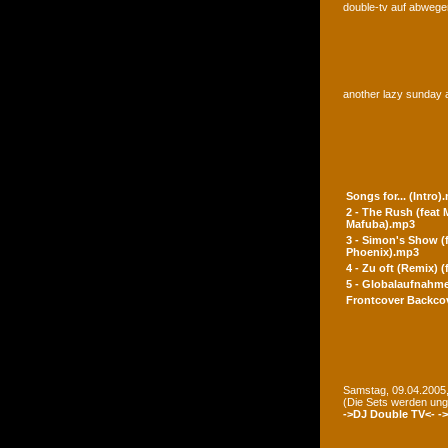
double-tv auf abwegen
another lazy sunday a
Songs for... (Intro)
2 - The Rush (feat
Mafuba).mp3
3 - Simon's Show (
Phoenix).mp3
4 - Zu oft (Remix) 
5 - Globalaufnahme
Frontcover
Backco
Samstag, 09.04.2005,
(Die Sets werden un
->DJ Double TV<-
-