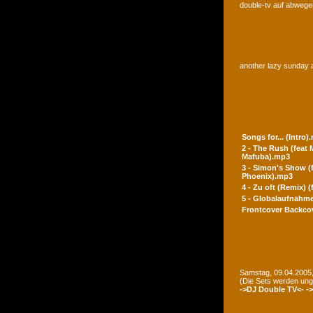
double-tv auf abwegen
another lazy sunday a
Songs for... (Intro)
2 - The Rush (feat
Mafuba).mp3
3 - Simon's Show (
Phoenix).mp3
4 - Zu oft (Remix) 
5 - Globalaufnahme
Frontcover
Backco
Samstag, 09.04.2005,
(Die Sets werden un
->DJ Double TV<-
-