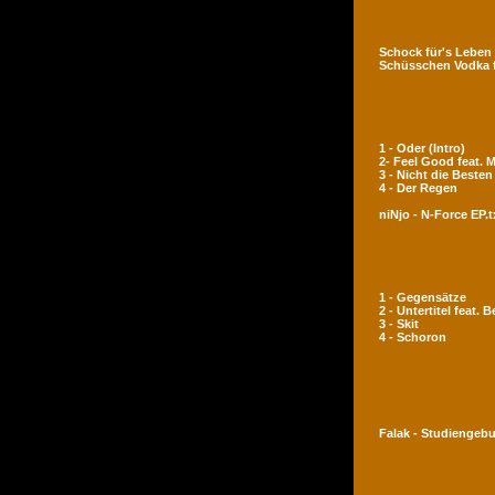
Schock für's Leben
Schüsschen Vodka 
1 - Oder (Intro)
2- Feel Good feat.
3 - Nicht die Besten
4 - Der Regen
niNjo - N-Force EP.t
1 - Gegensätze
2 - Untertitel feat. 
3 - Skit
4 - Schoron
Falak - Studiengeb