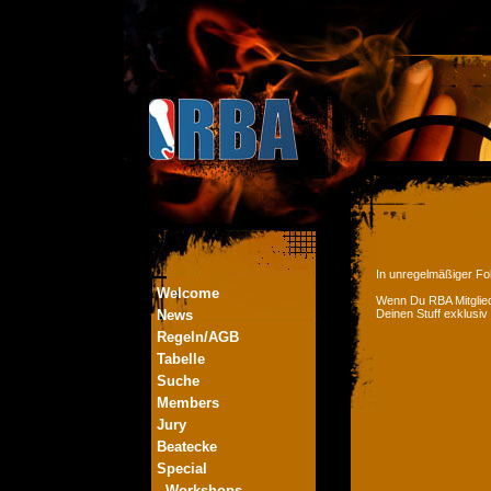
In unregelmäßiger Fol
Welcome
Wenn Du RBA Mitglied
News
Deinen Stuff exklusiv
Regeln/AGB
Tabelle
Suche
Members
Jury
Beatecke
Special
- Workshops