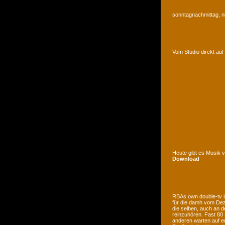
sonntagnachmittag, n
Vom Studio direkt a
Heute gibt es Musik 
Download
RBAs own double-tv is
für die damh vom Deze
die selben, auch an d
reinzuhören. Fast 80
anderen warten auf e