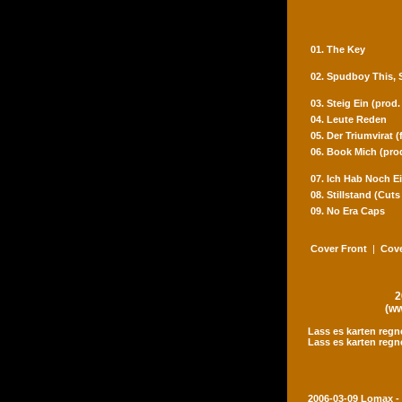
01. The Key
02. Spudboy This,
03. Steig Ein (prod
04. Leute Reden
05. Der Triumvirat 
06. Book Mich (pro
07. Ich Hab Noch Ei
08. Stillstand (Cut
09. No Era Caps
Cover Front
|
Cove
2
(ww
Lass es karten regn
Lass es karten regn
2006-03-09 Lomax -