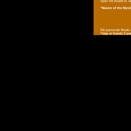
Spaß mit double-tv, d
"Master of the Mysti
Die passende Musik z
"clap ur hands 2 pa