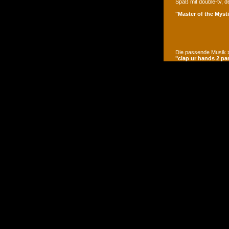
Spaß mit double-tv, d
"Master of the Mysti
Die passende Musik z
"clap ur hands 2 pa