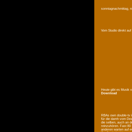
sonntagnachmittag, n
Vom Studio direkt a
Heute gibt es Musik 
Download
RBAs own double-tv is
für die damh vom Deze
die selben, auch an d
reinzuhören. Fast 80
anderen warten auf e