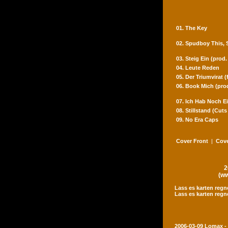
01. The Key
02. Spudboy This,
03. Steig Ein (prod
04. Leute Reden
05. Der Triumvirat 
06. Book Mich (pro
07. Ich Hab Noch Ei
08. Stillstand (Cut
09. No Era Caps
Cover Front
|
Cove
2
(ww
Lass es karten regn
Lass es karten regn
2006-03-09 Lomax -