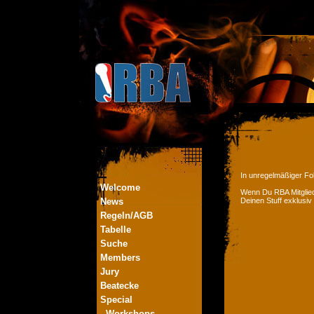
In unregelmäßiger Fol
Welcome
Wenn Du RBA Mitglied
News
Deinen Stuff exklusiv
Regeln/AGB
Tabelle
Suche
Members
Jury
Beatecke
Special
- Workshops