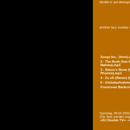
double-tv auf abwegen
another lazy sunday a
Songs for... (Intro)
2 - The Rush (feat
Mafuba).mp3
3 - Simon's Show (
Phoenix).mp3
4 - Zu oft (Remix) 
5 - Globalaufnahme
Frontcover
Backco
Samstag, 09.04.2005,
(Die Sets werden un
->DJ Double TV<-
-