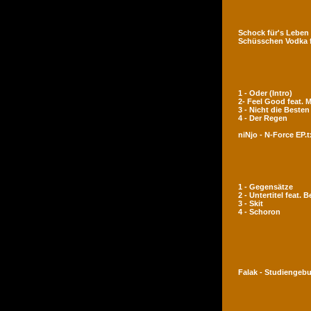
Schock für's Leben
Schüsschen Vodka 
1 - Oder (Intro)
2- Feel Good feat.
3 - Nicht die Besten
4 - Der Regen
niNjo - N-Force EP.t
1 - Gegensätze
2 - Untertitel feat. 
3 - Skit
4 - Schoron
Falak - Studiengeb