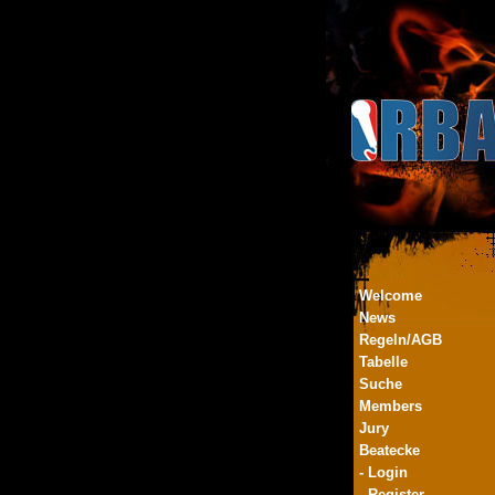
Welcome
News
Regeln/AGB
Tabelle
Suche
Members
Jury
Beatecke
- Login
- Register