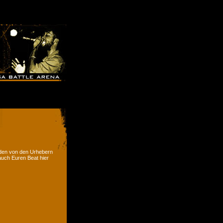
rden von den Urhebern
 auch Euren Beat hier