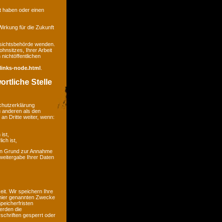
gt haben oder einen
 Wirkung für die Zukunft
ufsichtsbehörde wenden.
hnsitzes, Ihrer Arbeit
nichtöffentlichen
links-node.html
.
rtliche Stelle
chutzerklärung
u anderen als den
an Dritte weiter, wenn:
ist,
ich ist,
kein Grund zur Annahme
weitergabe Ihrer Daten
t. Wir speichern Ihre
 hier genannten Zwecke
peicherfristen
erden die
chriften gesperrt oder