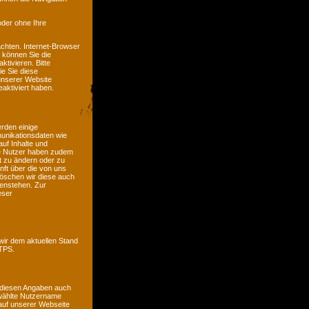
oder ohne Ihre
chten. Internet-Browser
n können Sie die
tivieren. Bitte
ie Sie diese
unserer Website
aktiviert haben.
erden einige
unikationsdaten wie
auf Inhalte und
ete Nutzer haben zudem
it zu ändern oder zu
nft über die von uns
öschen wir diese auch
genstehen. Zur
eser
wir dem aktuellen Stand
TTPS.
 diesen Angaben auch
ewählte Nutzername
e auf unserer Webseite