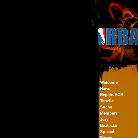
Welcome
News
Regeln/AGB
Tabelle
Suche
Members
Jury
Beatecke
Special
Forum