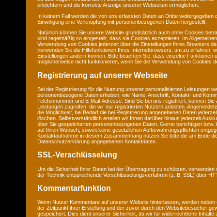
erleichtern und die korrekte Anzeige unserer Webseiten ermöglichen.
In keinem Fall werden die von uns erfassten Daten an Dritte weitergegeben 
Einwilligung eine Verknüpfung mit personenbezogenen Daten hergestellt.
Natürlich können Sie unsere Website grundsätzlich auch ohne Cookies betra
sind regelmäßig so eingestellt, dass sie Cookies akzeptieren. Im Allgemeine
Verwendung von Cookies jederzeit über die Einstellungen Ihres Browsers deak
verwenden Sie die Hilfefunktionen Ihres Internetbrowsers, um zu erfahren, w
Einstellungen ändern können. Bitte beachten Sie, dass einzelne Funktionen 
möglicherweise nicht funktionieren, wenn Sie die Verwendung von Cookies de
Registrierung auf unserer Webseite
Bei der Registrierung für die Nutzung unserer personalisierten Leistungen w
personenbezogene Daten erhoben, wie Name, Anschrift, Kontakt- und Komm
Telefonnummer und E-Mail-Adresse. Sind Sie bei uns registriert, können Sie 
Leistungen zugreifen, die wir nur registrierten Nutzern anbieten. Angemeld
die Möglichkeit, bei Bedarf die bei Registrierung angegebenen Daten jederze
löschen. Selbstverständlich erteilen wir Ihnen darüber hinaus jederzeit Ausku
über Sie gespeicherten personenbezogenen Daten. Gerne berichtigen bzw. l
auf Ihren Wunsch, soweit keine gesetzlichen Aufbewahrungspflichten entge
Kontaktaufnahme in diesem Zusammenhang nutzen Sie bitte die am Ende di
Datenschutzerklärung angegebenen Kontaktdaten.
SSL-Verschlüsselung
Um die Sicherheit Ihrer Daten bei der Übertragung zu schützen, verwenden 
der Technik entsprechende Verschlüsselungsverfahren (z. B. SSL) über H
Kommentarfunktion
Wenn Nutzer Kommentare auf unserer Website hinterlassen, werden neben
der Zeitpunkt ihrer Erstellung und der zuvor durch den Websitebesucher g
gespeichert. Dies dient unserer Sicherheit, da wir für widerrechtliche Inhalt