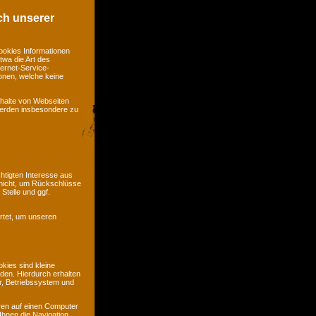
ch unserer
ookies Informationen
twa die Art des
ernet-Service-
ionen, welche keine
nhalte von Webseiten
 werden insbesondere zu
htigten Interesse aus
nicht, um Rückschlüsse
Stelle und ggf.
rtet, um unseren
kies sind kleine
rden. Hierdurch erhalten
r, Betriebssystem und
ren auf einen Computer
Ihnen die Navigation