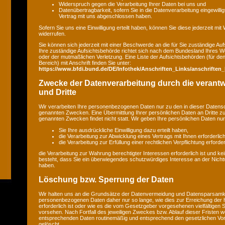
Widerspruch gegen die Verarbeitung Ihrer Daten bei uns und
Datenübertragbarkeit, sofern Sie in die Datenverarbeitung eingewilli
Vertrag mit uns abgeschlossen haben.
Sofern Sie uns eine Einwilligung erteilt haben, können Sie diese jederzeit mit
widerrufen.
Sie können sich jederzeit mit einer Beschwerde an die für Sie zuständige A
Ihre zuständige Aufsichtsbehörde richtet sich nach dem Bundesland Ihres Wo
oder der mutmaßlichen Verletzung. Eine Liste der Aufsichtsbehörden (für den 
Bereich) mit Anschrift finden Sie unter:
https://www.bfdi.bund.de/DE/Infothek/Anschriften_Links/anschriften_
Zwecke der Datenverarbeitung durch die verantwo
und Dritte
Wir verarbeiten Ihre personenbezogenen Daten nur zu den in dieser Datens
genannten Zwecken. Eine Übermittlung Ihrer persönlichen Daten an Dritte z
genannten Zwecken findet nicht statt. Wir geben Ihre persönlichen Daten nur 
Sie Ihre ausdrückliche Einwilligung dazu erteilt haben,
die Verarbeitung zur Abwicklung eines Vertrags mit Ihnen erforderlich 
die Verarbeitung zur Erfüllung einer rechtlichen Verpflichtung erforderl
die Verarbeitung zur Wahrung berechtigter Interessen erforderlich ist und 
besteht, dass Sie ein überwiegendes schutzwürdiges Interesse an der Nicht
haben.
Löschung bzw. Sperrung der Daten
Wir halten uns an die Grundsätze der Datenvermeidung und Datensparsamkei
personenbezogenen Daten daher nur so lange, wie dies zur Erreichung der
erforderlich ist oder wie es die vom Gesetzgeber vorgesehenen vielfältigen S
vorsehen. Nach Fortfall des jeweiligen Zweckes bzw. Ablauf dieser Fristen w
entsprechenden Daten routinemäßig und entsprechend den gesetzlichen Vors
gelöscht.