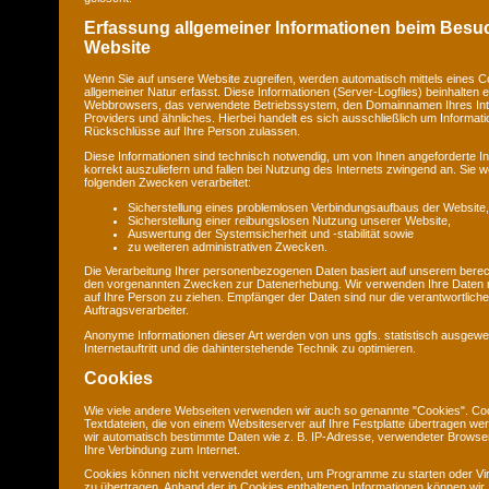
Erfassung allgemeiner Informationen beim Besu
Website
Wenn Sie auf unsere Website zugreifen, werden automatisch mittels eines C
allgemeiner Natur erfasst. Diese Informationen (Server-Logfiles) beinhalten e
Webbrowsers, das verwendete Betriebssystem, den Domainnamen Ihres Int
Providers und ähnliches. Hierbei handelt es sich ausschließlich um Informat
Rückschlüsse auf Ihre Person zulassen.
Diese Informationen sind technisch notwendig, um von Ihnen angeforderte I
korrekt auszuliefern und fallen bei Nutzung des Internets zwingend an. Sie
folgenden Zwecken verarbeitet:
Sicherstellung eines problemlosen Verbindungsaufbaus der Website,
Sicherstellung einer reibungslosen Nutzung unserer Website,
Auswertung der Systemsicherheit und -stabilität sowie
zu weiteren administrativen Zwecken.
Die Verarbeitung Ihrer personenbezogenen Daten basiert auf unserem berec
den vorgenannten Zwecken zur Datenerhebung. Wir verwenden Ihre Daten 
auf Ihre Person zu ziehen. Empfänger der Daten sind nur die verantwortliche 
Auftragsverarbeiter.
Anonyme Informationen dieser Art werden von uns ggfs. statistisch ausgewe
Internetauftritt und die dahinterstehende Technik zu optimieren.
Cookies
Wie viele andere Webseiten verwenden wir auch so genannte "Cookies". Coo
Textdateien, die von einem Websiteserver auf Ihre Festplatte übertragen we
wir automatisch bestimmte Daten wie z. B. IP-Adresse, verwendeter Browse
Ihre Verbindung zum Internet.
Cookies können nicht verwendet werden, um Programme zu starten oder Vi
zu übertragen. Anhand der in Cookies enthaltenen Informationen können wir 