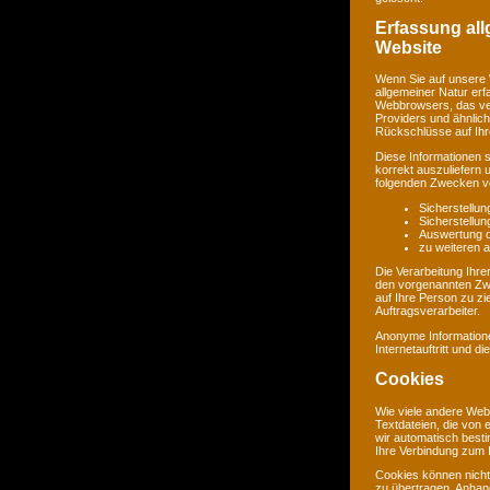
Erfassung al
Website
Wenn Sie auf unsere 
allgemeiner Natur erf
Webbrowsers, das ve
Providers und ähnlich
Rückschlüsse auf Ihr
Diese Informationen 
korrekt auszuliefern 
folgenden Zwecken ve
Sicherstellu
Sicherstellu
Auswertung de
zu weiteren 
Die Verarbeitung Ihr
den vorgenannten Zw
auf Ihre Person zu zi
Auftragsverarbeiter.
Anonyme Informatione
Internetauftritt und d
Cookies
Wie viele andere Web
Textdateien, die von 
wir automatisch best
Ihre Verbindung zum I
Cookies können nicht
zu übertragen. Anhand