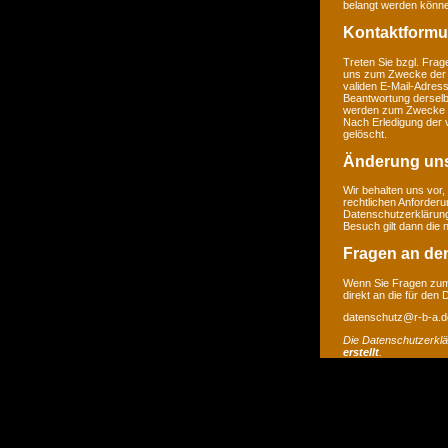
belangt werden könne
Kontaktformu
Treten Sie bzgl. Frage
uns zum Zwecke der Ko
validen E-Mail-Adress
Beantwortung derselb
werden zum Zwecke de
Nach Erledigung der 
gelöscht.
Änderung un
Wir behalten uns vor,
rechtlichen Anforder
Datenschutzerklärung
Besuch gilt dann die
Fragen an de
Wenn Sie Fragen zum 
direkt an die für den
datenschutz@r-b-a.d
Die Datenschutzerkl
erstellt
.