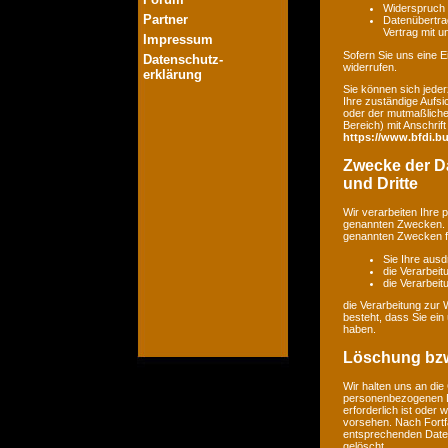
Widerspruch 
Partner
Datenübertrag
Vertrag mit 
Impressum
Sofern Sie uns eine Ei
Datenschutz-
widerrufen.
erklärung
Sie können sich jeder
Ihre zuständige Aufsi
oder der mutmaßlichen
Bereich) mit Anschrift
https://www.bfdi.bu
Zwecke der Da
und Dritte
Wir verarbeiten Ihre
genannten Zwecken. E
genannten Zwecken fin
Sie Ihre ausd
die Verarbeit
die Verarbeitu
die Verarbeitung zur 
besteht, dass Sie ei
haben.
Löschung bzw
Wir halten uns an di
personenbezogenen Da
erforderlich ist oder
vorsehen. Nach Fortfa
entsprechenden Daten
gelöscht.