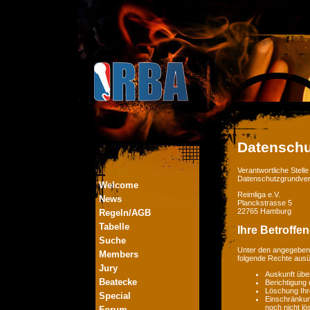
Datenschu
Verantwortliche Stel
Datenschutzgrundver
Welcome
Reimliga e.V.
News
Planckstrasse 5
22765 Hamburg
Regeln/AGB
Tabelle
Ihre Betroffe
Suche
Unter den angegebene
Members
folgende Rechte aus
Jury
Auskunft übe
Beatecke
Berichtigung
Löschung Ihr
Special
Einschränkung
noch nicht lö
Forum