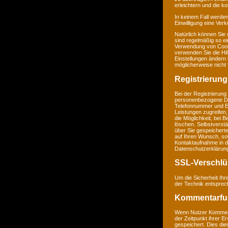
erleichtern und die k
In keinem Fall werden
Einwilligung eine Ver
Natürlich können Sie
sind regelmäßig so ei
Verwendung von Cookie
verwenden Sie die Hil
Einstellungen ändern
möglicherweise nicht 
Registrierung
Bei der Registrierung
personenbezogene Da
Telefonnummer und E-M
Leistungen zugreifen,
die Möglichkeit, bei 
löschen. Selbstverstä
über Sie gespeichert
auf Ihren Wunsch, so
Kontaktaufnahme in 
Datenschutzerklärun
SSL-Verschlü
Um die Sicherheit Ih
der Technik entsprec
Kommentarfu
Wenn Nutzer Komment
der Zeitpunkt ihrer 
gespeichert. Dies dien