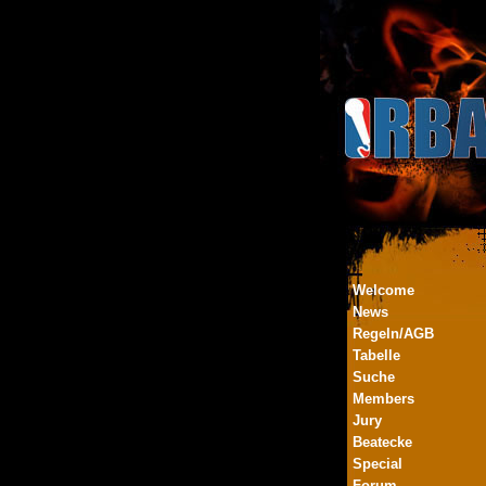
Welcome
News
Regeln/AGB
Tabelle
Suche
Members
Jury
Beatecke
Special
Forum