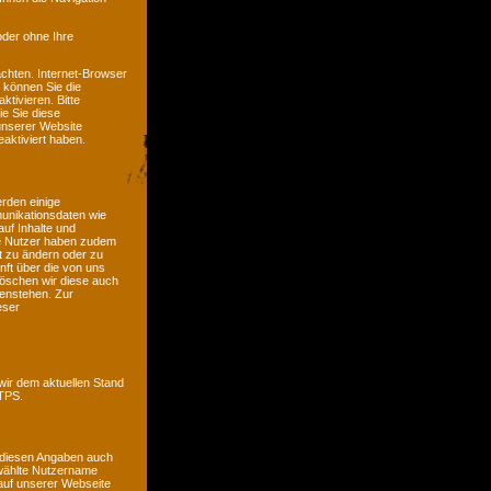
oder ohne Ihre
chten. Internet-Browser
n können Sie die
tivieren. Bitte
ie Sie diese
unserer Website
aktiviert haben.
erden einige
unikationsdaten wie
auf Inhalte und
ete Nutzer haben zudem
it zu ändern oder zu
nft über die von uns
öschen wir diese auch
genstehen. Zur
eser
wir dem aktuellen Stand
TTPS.
 diesen Angaben auch
ewählte Nutzername
e auf unserer Webseite