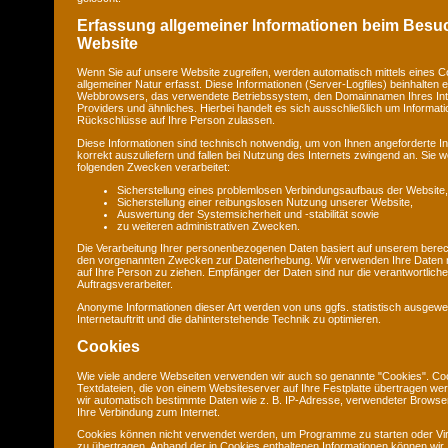
Erfassung allgemeiner Informationen beim Besu
Website
Wenn Sie auf unsere Website zugreifen, werden automatisch mittels eines C
allgemeiner Natur erfasst. Diese Informationen (Server-Logfiles) beinhalten e
Webbrowsers, das verwendete Betriebssystem, den Domainnamen Ihres Int
Providers und ähnliches. Hierbei handelt es sich ausschließlich um Informat
Rückschlüsse auf Ihre Person zulassen.
Diese Informationen sind technisch notwendig, um von Ihnen angeforderte I
korrekt auszuliefern und fallen bei Nutzung des Internets zwingend an. Sie
folgenden Zwecken verarbeitet:
Sicherstellung eines problemlosen Verbindungsaufbaus der Website,
Sicherstellung einer reibungslosen Nutzung unserer Website,
Auswertung der Systemsicherheit und -stabilität sowie
zu weiteren administrativen Zwecken.
Die Verarbeitung Ihrer personenbezogenen Daten basiert auf unserem berec
den vorgenannten Zwecken zur Datenerhebung. Wir verwenden Ihre Daten 
auf Ihre Person zu ziehen. Empfänger der Daten sind nur die verantwortliche 
Auftragsverarbeiter.
Anonyme Informationen dieser Art werden von uns ggfs. statistisch ausgewe
Internetauftritt und die dahinterstehende Technik zu optimieren.
Cookies
Wie viele andere Webseiten verwenden wir auch so genannte "Cookies". Coo
Textdateien, die von einem Websiteserver auf Ihre Festplatte übertragen we
wir automatisch bestimmte Daten wie z. B. IP-Adresse, verwendeter Browse
Ihre Verbindung zum Internet.
Cookies können nicht verwendet werden, um Programme zu starten oder Vi
zu übertragen. Anhand der in Cookies enthaltenen Informationen können wir 