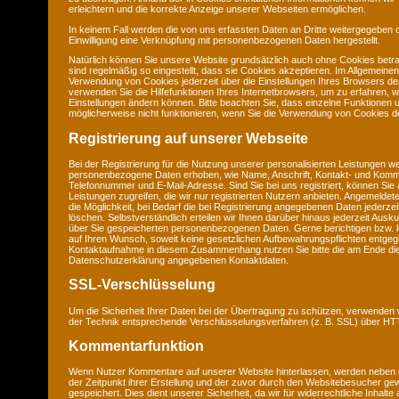
erleichtern und die korrekte Anzeige unserer Webseiten ermöglichen.
In keinem Fall werden die von uns erfassten Daten an Dritte weitergegeben 
Einwilligung eine Verknüpfung mit personenbezogenen Daten hergestellt.
Natürlich können Sie unsere Website grundsätzlich auch ohne Cookies betra
sind regelmäßig so eingestellt, dass sie Cookies akzeptieren. Im Allgemeine
Verwendung von Cookies jederzeit über die Einstellungen Ihres Browsers deak
verwenden Sie die Hilfefunktionen Ihres Internetbrowsers, um zu erfahren, w
Einstellungen ändern können. Bitte beachten Sie, dass einzelne Funktionen 
möglicherweise nicht funktionieren, wenn Sie die Verwendung von Cookies de
Registrierung auf unserer Webseite
Bei der Registrierung für die Nutzung unserer personalisierten Leistungen w
personenbezogene Daten erhoben, wie Name, Anschrift, Kontakt- und Komm
Telefonnummer und E-Mail-Adresse. Sind Sie bei uns registriert, können Sie 
Leistungen zugreifen, die wir nur registrierten Nutzern anbieten. Angemeld
die Möglichkeit, bei Bedarf die bei Registrierung angegebenen Daten jederze
löschen. Selbstverständlich erteilen wir Ihnen darüber hinaus jederzeit Ausku
über Sie gespeicherten personenbezogenen Daten. Gerne berichtigen bzw. l
auf Ihren Wunsch, soweit keine gesetzlichen Aufbewahrungspflichten entge
Kontaktaufnahme in diesem Zusammenhang nutzen Sie bitte die am Ende di
Datenschutzerklärung angegebenen Kontaktdaten.
SSL-Verschlüsselung
Um die Sicherheit Ihrer Daten bei der Übertragung zu schützen, verwenden 
der Technik entsprechende Verschlüsselungsverfahren (z. B. SSL) über H
Kommentarfunktion
Wenn Nutzer Kommentare auf unserer Website hinterlassen, werden neben
der Zeitpunkt ihrer Erstellung und der zuvor durch den Websitebesucher g
gespeichert. Dies dient unserer Sicherheit, da wir für widerrechtliche Inhalt