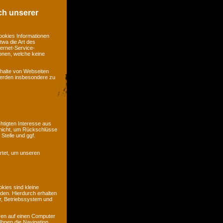
ch unserer
ookies Informationen
twa die Art des
ernet-Service-
ionen, welche keine
nhalte von Webseiten
 werden insbesondere zu
htigten Interesse aus
nicht, um Rückschlüsse
Stelle und ggf.
rtet, um unseren
kies sind kleine
rden. Hierdurch erhalten
r, Betriebssystem und
ren auf einen Computer
Ihnen die Navigation