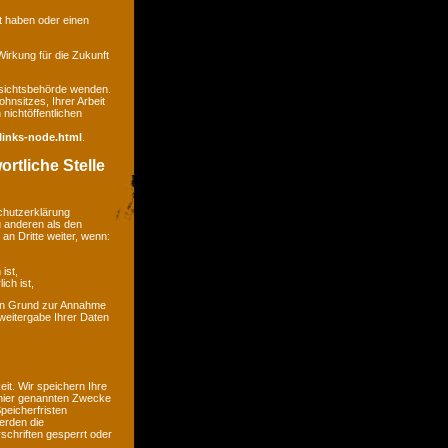
gt haben oder einen
 Wirkung für die Zukunft
ufsichtsbehörde wenden.
hnsitzes, Ihrer Arbeit
nichtöffentlichen
links-node.html
.
rtliche Stelle
chutzerklärung
u anderen als den
an Dritte weiter, wenn:
ist,
ich ist,
kein Grund zur Annahme
weitergabe Ihrer Daten
t. Wir speichern Ihre
 hier genannten Zwecke
peicherfristen
erden die
chriften gesperrt oder