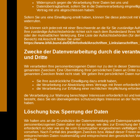
Widerspruch gegen die Verarbeitung Ihrer Daten bei uns und
Datenübertragbarkeit, sofern Sie in die Datenverarbeitung eingewilli
Vertrag mit uns abgeschlossen haben.
Sofern Sie uns eine Einwilligung erteilt haben, können Sie diese jederzeit mit
widerrufen.
Sie können sich jederzeit mit einer Beschwerde an die für Sie zuständige A
Ihre zuständige Aufsichtsbehörde richtet sich nach dem Bundesland Ihres Wo
oder der mutmaßlichen Verletzung. Eine Liste der Aufsichtsbehörden (für den 
Bereich) mit Anschrift finden Sie unter:
https://www.bfdi.bund.de/DE/Infothek/Anschriften_Links/anschriften_
Zwecke der Datenverarbeitung durch die verantwo
und Dritte
Wir verarbeiten Ihre personenbezogenen Daten nur zu den in dieser Datens
genannten Zwecken. Eine Übermittlung Ihrer persönlichen Daten an Dritte z
genannten Zwecken findet nicht statt. Wir geben Ihre persönlichen Daten nur 
Sie Ihre ausdrückliche Einwilligung dazu erteilt haben,
die Verarbeitung zur Abwicklung eines Vertrags mit Ihnen erforderlich 
die Verarbeitung zur Erfüllung einer rechtlichen Verpflichtung erforderl
die Verarbeitung zur Wahrung berechtigter Interessen erforderlich ist und 
besteht, dass Sie ein überwiegendes schutzwürdiges Interesse an der Nicht
haben.
Löschung bzw. Sperrung der Daten
Wir halten uns an die Grundsätze der Datenvermeidung und Datensparsamkei
personenbezogenen Daten daher nur so lange, wie dies zur Erreichung der
erforderlich ist oder wie es die vom Gesetzgeber vorgesehenen vielfältigen S
vorsehen. Nach Fortfall des jeweiligen Zweckes bzw. Ablauf dieser Fristen w
entsprechenden Daten routinemäßig und entsprechend den gesetzlichen Vors
gelöscht.