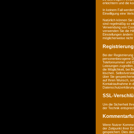
erleichtern und die k
In keinem Fall werden
Einwilligung eine Ver
Natürlich können Sie
sind regelmäßig so ei
Verwendung von Cookie
verwenden Sie die Hil
Einstellungen ändern
möglicherweise nicht 
Registrierung
Bei der Registrierung
personenbezogene Da
Telefonnummer und E-M
Leistungen zugreifen,
die Möglichkeit, bei 
löschen. Selbstverstä
über Sie gespeichert
auf Ihren Wunsch, so
Kontaktaufnahme in 
Datenschutzerklärun
SSL-Verschlü
Um die Sicherheit Ih
der Technik entsprec
Kommentarfu
Wenn Nutzer Komment
der Zeitpunkt ihrer 
gespeichert. Dies dien