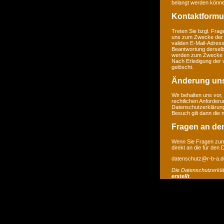
belangt werden könne
Kontaktformu
Treten Sie bzgl. Frage
uns zum Zwecke der Ko
validen E-Mail-Adress
Beantwortung derselb
werden zum Zwecke de
Nach Erledigung der 
gelöscht.
Änderung un
Wir behalten uns vor,
rechtlichen Anforder
Datenschutzerklärung
Besuch gilt dann die
Fragen an de
Wenn Sie Fragen zum 
direkt an die für den
datenschutz@r-b-a.d
Die Datenschutzerkl
erstellt
.