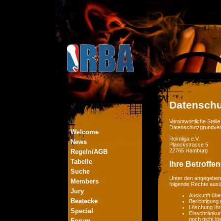
Datenschu
Verantwortliche Stel
Datenschutzgrundver
Welcome
Reimliga e.V.
News
Planckstrasse 5
22765 Hamburg
Regeln/AGB
Tabelle
Ihre Betroffe
Suche
Unter den angegebene
Members
folgende Rechte aus
Jury
Auskunft übe
Beatecke
Berichtigung
Löschung Ihr
Special
Einschränkung
noch nicht lö
Forum