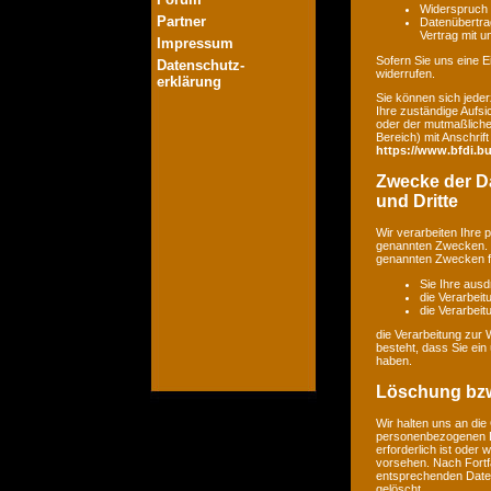
Widerspruch 
Partner
Datenübertrag
Vertrag mit 
Impressum
Sofern Sie uns eine Ei
Datenschutz-
widerrufen.
erklärung
Sie können sich jeder
Ihre zuständige Aufsi
oder der mutmaßlichen
Bereich) mit Anschrift
https://www.bfdi.bu
Zwecke der Da
und Dritte
Wir verarbeiten Ihre
genannten Zwecken. E
genannten Zwecken fin
Sie Ihre ausd
die Verarbeit
die Verarbeitu
die Verarbeitung zur 
besteht, dass Sie ei
haben.
Löschung bzw
Wir halten uns an di
personenbezogenen Da
erforderlich ist oder
vorsehen. Nach Fortfa
entsprechenden Daten
gelöscht.