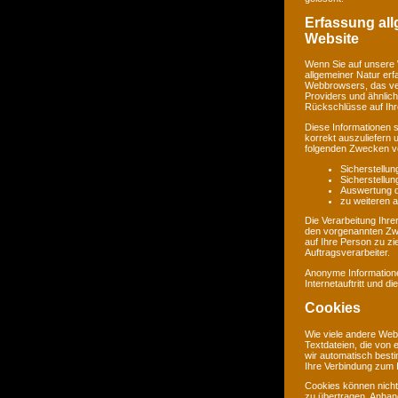
Erfassung al
Website
Wenn Sie auf unsere 
allgemeiner Natur erf
Webbrowsers, das ve
Providers und ähnlich
Rückschlüsse auf Ihr
Diese Informationen 
korrekt auszuliefern 
folgenden Zwecken ve
Sicherstellu
Sicherstellu
Auswertung de
zu weiteren 
Die Verarbeitung Ihr
den vorgenannten Zw
auf Ihre Person zu zi
Auftragsverarbeiter.
Anonyme Informatione
Internetauftritt und d
Cookies
Wie viele andere Web
Textdateien, die von 
wir automatisch best
Ihre Verbindung zum I
Cookies können nicht
zu übertragen. Anhand