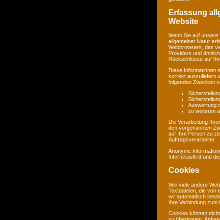
Erfassung al
Website
Wenn Sie auf unsere 
allgemeiner Natur erf
Webbrowsers, das ve
Providers und ähnlich
Rückschlüsse auf Ihr
Diese Informationen 
korrekt auszuliefern 
folgenden Zwecken ve
Sicherstellu
Sicherstellu
Auswertung de
zu weiteren 
Die Verarbeitung Ihr
den vorgenannten Zw
auf Ihre Person zu zi
Auftragsverarbeiter.
Anonyme Informatione
Internetauftritt und d
Cookies
Wie viele andere Web
Textdateien, die von 
wir automatisch best
Ihre Verbindung zum I
Cookies können nicht
zu übertragen. Anhand