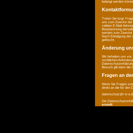
belangt werden könne
Kontaktformu
Treten Sie bzgl. Frage
uns zum Zwecke der Ko
validen E-Mail-Adress
Beantwortung derselb
werden zum Zwecke de
Nach Erledigung der 
gelöscht.
Änderung un
Wir behalten uns vor,
rechtlichen Anforder
Datenschutzerklärung
Besuch gilt dann die
Fragen an de
Wenn Sie Fragen zum 
direkt an die für den
datenschutz@r-b-a.d
Die Datenschutzerkl
erstellt
.