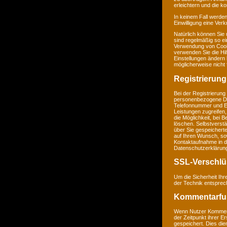
erleichtern und die k
In keinem Fall werden
Einwilligung eine Ver
Natürlich können Sie
sind regelmäßig so ei
Verwendung von Cookie
verwenden Sie die Hil
Einstellungen ändern
möglicherweise nicht 
Registrierung
Bei der Registrierung
personenbezogene Da
Telefonnummer und E-M
Leistungen zugreifen,
die Möglichkeit, bei 
löschen. Selbstverstä
über Sie gespeichert
auf Ihren Wunsch, so
Kontaktaufnahme in 
Datenschutzerklärun
SSL-Verschlü
Um die Sicherheit Ih
der Technik entsprec
Kommentarfu
Wenn Nutzer Komment
der Zeitpunkt ihrer 
gespeichert. Dies dien