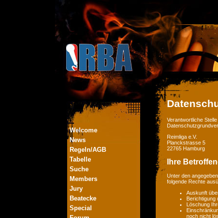
Datenschu
Verantwortliche Stel
Datenschutzgrundver
Welcome
Reimliga e.V.
News
Planckstrasse 5
22765 Hamburg
Regeln/AGB
Tabelle
Ihre Betroffe
Suche
Unter den angegebene
Members
folgende Rechte aus
Jury
Auskunft übe
Beatecke
Berichtigung
Löschung Ihr
Special
Einschränkung
noch nicht lö
Forum