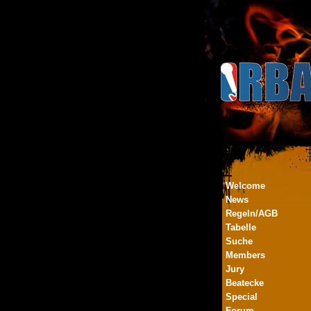
Welcome
News
Regeln/AGB
Tabelle
Suche
Members
Jury
Beatecke
Special
Forum