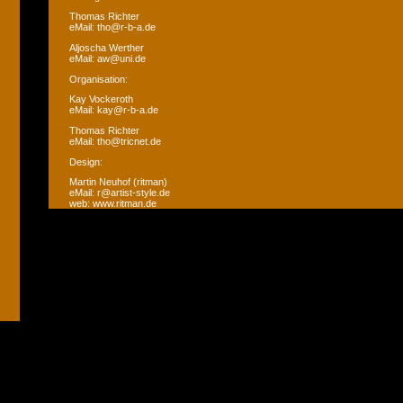
Thomas Richter
eMail: tho@r-b-a.de
Aljoscha Werther
eMail: aw@uni.de
Organisation:
Kay Vockeroth
eMail: kay@r-b-a.de
Thomas Richter
eMail: tho@tricnet.de
Design:
Martin Neuhof (ritman)
eMail: r@artist-style.de
web: www.ritman.de