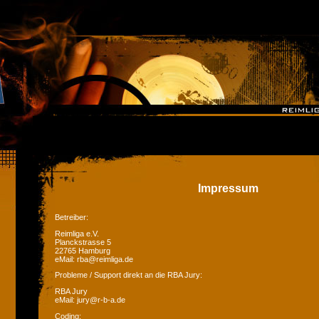
Impressum
Betreiber:
Reimliga e.V.
Planckstrasse 5
22765 Hamburg
eMail: rba@reimliga.de
Probleme / Support direkt an die RBA Jury:
RBA Jury
eMail: jury@r-b-a.de
Coding: