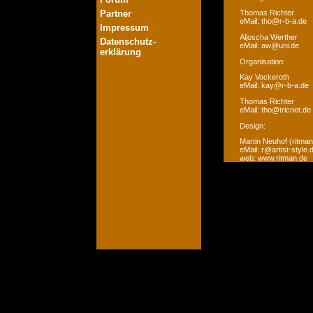
Partner
Thomas Richter
eMail: tho@r-b-a.de
Impressum
Aljoscha Werther
Datenschutz-
eMail: aw@uni.de
erklärung
Organisation:
Kay Vockeroth
eMail: kay@r-b-a.de
Thomas Richter
eMail: tho@tricnet.de
Design:
Martin Neuhof (ritman
eMail: r@artist-style.
web: www.ritman.de