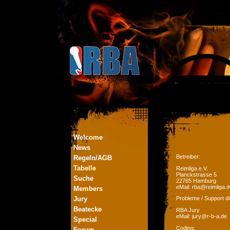
Welcome
News
Betreiber:
Regeln/AGB
Tabelle
Reimliga e.V.
Planckstrasse 5
Suche
22765 Hamburg
eMail: rba@reimliga.d
Members
Jury
Probleme / Support di
Beatecke
RBA Jury
eMail: jury@r-b-a.de
Special
Coding:
Forum