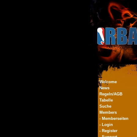
Welcome
News
Regeln/AGB
Tabelle
Suche
Members
- Memberseiten
- Login
- Register
- Support