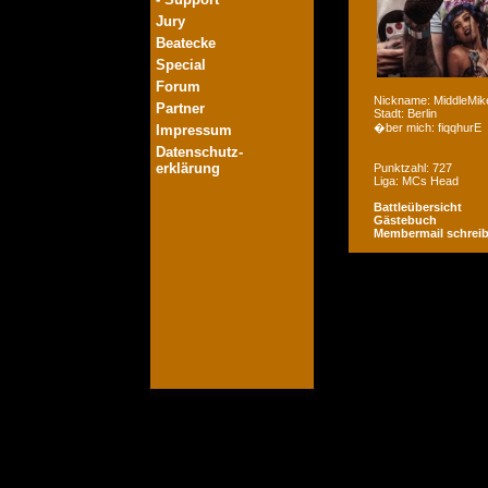
Jury
Beatecke
Special
Forum
Nickname: MiddleMik
Partner
Stadt: Berlin
�ber mich: fiqqhurE
Impressum
Datenschutz-
erklärung
Punktzahl: 727
Liga: MCs Head
Battleübersicht
Gästebuch
Membermail schrei