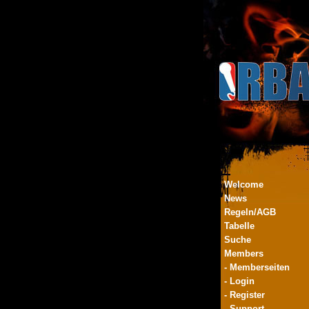
Welcome
News
Regeln/AGB
Tabelle
Suche
Members
- Memberseiten
- Login
- Register
- Support