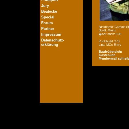
Jury
Beatecke
Special
Forum
Nickname: Camelo St
Partner
Stadt: Mainz
Impressum
�ber mich: ICH
Datenschutz-
Punktzahl: 278
erklärung
Liga: MCs Entry
Battleübersicht
Gästebuch
Membermail schrei