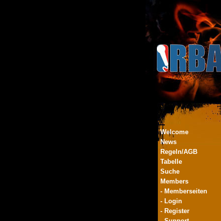
Welcome
News
Regeln/AGB
Tabelle
Suche
Members
- Memberseiten
- Login
- Register
- Support