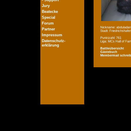
Jury
Beatecke
Special
Forum
Nickname: abduladar
Partner
Stadt: Friedrichshafe
Impressum
Punktzahl: 761
Datenschutz-
Liga: MCs Hall of Fa
erklärung
Battleübersicht
Gästebuch
Membermail schrei