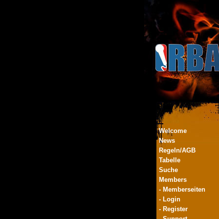
Welcome
News
Regeln/AGB
Tabelle
Suche
Members
- Memberseiten
- Login
- Register
- Support