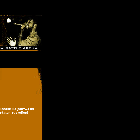
ssion-ID (sid=...) im
rdaten zugreifen!