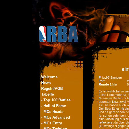
ein
Welcome
Frist:96 Stunden
Part
W
News
Runde 1 hin
0
Regeln/AGB
Es ist wirkliche so weit
Tabelle
keine Liste mehr da, 
Granaten Battle! Es 
- Top 100 Battles
obersten Liga, zwei 
sie, sie haben auch wa
- Hall of Fame
Der Beat fängt mit ei
- MCs Heads
und es geht schon rich
Ist schon sehr, sehr d
- MCs Advanced
eine Mischung aus rep
reflektierst du über d
- MCs Entry
(zu wenige?) gegen de
- MCs Training