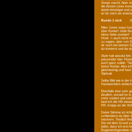
Songs macht. Aber me
die besten Lines komme
damit einsteigst und 
ist für mich ein ente
Runde 1 rück
0
Mike Jones mayn komm
über Konter! Jede Ru
diese Seite existiert“
Hook -> auch nicht nö
zu sagen, aber von S
dir noch bei deinem G
du konterst und da d
Style halt absolut fet
passender hier. Flows
auch ganz solide. "Sei
böser Konter. Also ich
gleichwertig und hast
Stjeisak
Selbe Bild wie in der
Handwerklich einfac
Ebenfalls eine sehr g
deutlich, worauf es 
mehr variiert und se
fand ich die HR etwas
RR, knapp an die Vorl
Deine Stimme ist rich
schlenderst du über d
meckern. Textlich find
Die mit dem Grund zu
dafür, dass ich erst 
Regionen/irgendwie ni