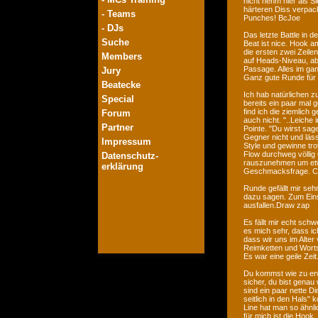
nicht nehm hier als S
härteren Diss verpac
- Teams
Punches! BcJoe
- DJs
Das letzte Battle in 
Suche
Beat ist nice. Hook a
die ersten zwei Zeilen
Members
auf Heads-Niveau, abe
Passage. Alles im ga
Jury
Ganz gute Runde für 
Beatecke
Ich hab natürlichen z
Special
bereits ein paar mal 
find ich die ziemlich
Forum
auch nicht. "..Leiche 
Partner
Pointe. "Du wirst sag
Gegner nicht und läss
Impressum
Style und gewinne tro
Flow durchweg völlig
Datenschutz-
rauszunehmen um etwa
erklärung
Geschmacksfrage. C
Runde gefällt mir seh
dazu sagen. Zum Eins
ausfallen.Draw zap
Es fällt mir echt sch
es mich sehr, dass ich
dass wir uns im Alter
Reimketten und Worts
Es war eine geile Zei
Du kommst wie zu erwa
sicher, du bist genau
sind ein paar nette Di
seitlich in den Hals"
Line hat man so ähnl
für mich ist die Hook