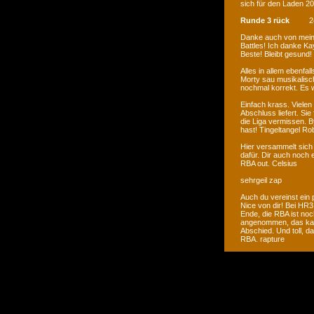
sich für den Laden 20
Runde 3 rück
2
Danke auch von meiner 
Battles! Ich danke Ka
Beste! Bleibt gesund
Alles in allem ebenfa
Morty sau musikalisc
nochmal korrekt. Es w
Einfach krass. Vielen
Abschluss liefert. S
die Liga vermissen. B
hast! Tingeltangel Ro
Hier versammelt sich
dafür. Dir auch noch 
RBA out. Celsius
sehrgeil zap
Auch du vereinst ein p
Nice von dir! Bei HR3
Ende, die RBA ist noc
angenommen, das kann
Abschied. Und toll, 
RBA. rapture