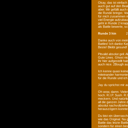
Okay, das ist einfac
auch gut auf den Beat
aber. Mir gefällt auc
die Runde bringst. Vo
für mich zusammen mit
viel Energie aufzubau
geht in Runde 2 knapp
als Battle bewerte, s
Runde 3 hin
2
Danke auch von meiner 
Battles! Ich danke Ka
Beste! Bleibt gesund
Pitvalid absolut geil.
Gute Lines. Ghost nic
ihr hier aufgestellt h
auch nice. 2Bough auc
Ich kenne quasi keine
miteinander harmonier
für die Runde und ich
Jay du sprichst mir a
Oh wow, damn. Vielen
hoch. R.I.P. Sush. R.I
meckern. Und natürl
all die ganzen Jahre 
absolut nachvollziehe
herauszögern konnte.
Du bist ein überrasch
wie das Original. Na g
Battle das letzte Batt
sondern für einen be