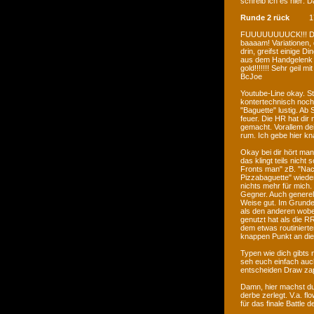
schreib ich es hier: 
Runde 2 rück
1
FUUUUUUUUCK!!! DAMN!
baaaam! Variationen, d
drin, greifst einige D
aus dem Handgelenk sc
gold!!!!!!! Sehr geil m
BcJoe
Youtube-Line okay. St
kontertechnisch noch 
"Baguette" lustig. Ab S
feuer. Die HR hat dir
gemacht. Vorallem de
rum. Ich gebe hier kna
Okay bei dir hört man
das klingt teils nicht
Fronts man" zB. "Nach
Pizzabaguette" wied
nichts mehr für mich.
Gegner. Auch generell
Weise gut. Im Grunde l
als den anderen wobe
genutzt hat als die 
dem etwas routiniert
knappen Punkt an die
Typen wie dich gibts 
seh euch einfach auch
entscheiden Draw za
Damn, hier machst du 
derbe zerlegt. V.a. fl
für das finale Battle 