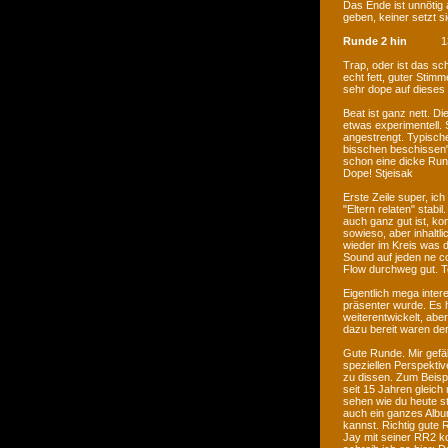
Das Ende ist unnötig
geben, keiner setzt s
Runde 2 hin
1
Trap, oder ist das sch
echt fett, guter Sti
sehr dope auf dieses
Beat ist ganz nett. Di
etwas experimentell. 
angestrengt. Typische
bisschen beschissen", 
schon eine dicke Runde
Dope! Stjeisak
Erste Zeile super, ic
"Eltern relaten" stabi
auch ganz gut ist, ko
sowieso, aber inhaltl
wieder im Kreis was d
Sound auf jeden ne co
Flow durchweg gut. Te
Eigentlich mega inter
präsenter wurde. Es h
weiterentwickelt, abe
dazu bereit waren de
Gute Runde. Mir gefäll
speziellen Perspektiv
zu dissen. Zum Beispie
seit 15 Jahren gleich
sehen wie du heute st
auch ein ganzes Albu
kannst. Richtig gute 
Jay mit seiner RR2 ko