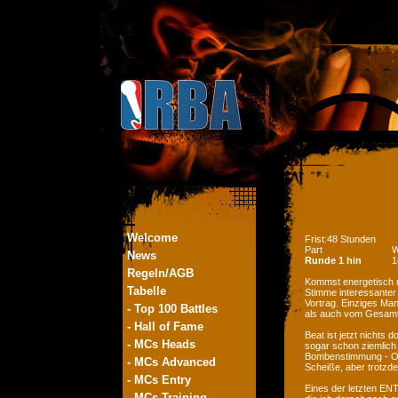
Welcome
Frist:48 Stunden
Part
W
News
Runde 1 hin
1
Regeln/AGB
Kommst energetisch un
Tabelle
Stimme interessanter 
Vortrag. Einziges Ma
- Top 100 Battles
als auch vom Gesamtbi
- Hall of Fame
Beat ist jetzt nichts d
- MCs Heads
sogar schon ziemlich 
Bombenstimmung - Osa
- MCs Advanced
Scheiße, aber trotzde
- MCs Entry
Eines der letzten ENT
- MCs Training