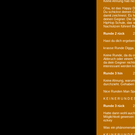
Keine Ahnung hab ni
Oha, ist das Happy De
Du schickst deinen G
damit zeichnest. Es fe
deinen Gegner. Die St
HipHop Schule, das wa
Nachsitzen führen! B
Runde 2 rück
2
Hast du dich ergebe
krasse Runde Digga.
Keine Runde, da du of
Abbruch oder einem "
da dein Gegner nichts
interessant werden 
Runde 3 hin
2
Keine Ahnung, warum m
durchzieht. Gehaben 
Nice Runden Man Sp
K E I N E R U N D E 
Runde 3 rück
2
Hatte dann wohl auch
Möglichkeit gewesen 
ezkey
Was ein phänomenale
K E I N E R U N D E 