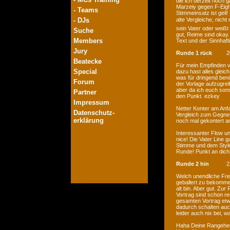
die ich derzeit noch 
Marzeiy gegen F-Eight
- Teams
Stimmeinsatz ist gei
- DJs
alte Vergleiche, nicht
sein Vater oder weißt
Suche
gut, Reime sind okay.
Members
Text und der Sinnhaft
Jury
Runde 1 rück
2
Beatecke
Für mein Empfinden vo
Special
dazu hast alles gleic
was für dringend ben
Forum
der Vorlage aufzugrei
aber da ich euch sons
Partner
den Punkt. ezkey
Impressum
Netter Konter am Anf
Datenschutz-
Vergleich zum Gegner.
erklärung
noch mal gekontert a
Interessanter Flow u
nice! Die Vater Line g
Stimme und dem Style
Runde! Punkt an dich
Runde 2 hin
2
Welch unendliche Fre
geballert zu bekommen
alt bin. Aber gut. Zur
Vortrag sind schon re
gesamten Vortrag etw
dadurch schalten auch
leider auch nix bei, w
Haha Deine Rangehen