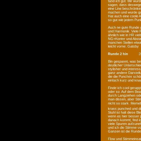
fand ich gut. Mir wur
sagen, dass deswege
eine Line beschränke
machen und wurde gut
Hat auch eine coole A
so gut wie jedem Punk
Auch ne gute Runde a
und Harmonik. Viele F
ähnlich wie in HR viel
NG+Konter und Abstan
manchen Stellen etwas
leicht vorne. Gatsby
Runde 2 hin
2
Bin gespannt, was bei
deutlicher Unterschie
stylisher und interes
ganz andere Darstellu
die die Punches schön
einfach kurz und kna
Finde ich cool gerappt,
oder so. Auf dem Bea
durch Langziehen od
man dissen, aber Stim
nicht so stark. Meme
krass punched und die
Stuhl ist halt diese B
wenn es hier besser p
danach kommt, find ich
viele Spuren aufzune
und ich die Stimme v
Ganzen ist die Runde 
Flow und Stimmeinsat