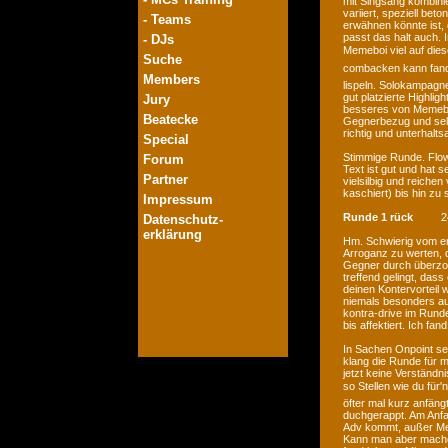
mit Singsang kombinie
variiert, speziell bet
- Teams
erwähnen könnte ist, 
passt das halt auch. 
- DJs
Memeboi viel auf dies
Suche
combacken kann fand
Members
lispeln. Solokampagne
gut platzierte Highlig
Jury
besseres von Memeboi 
Beatecke
Gegnerbezug und selb
richtig und unterhal
Special
Stimmige Runde. Flo
Forum
Text ist gut und hat 
Partner
vielsilbig und reiche
kaschiert) bis hin zu
Impressum
Runde 1 rück
2
Datenschutz-
erklärung
Hm. Schwierig vom er
Arroganz zu werten, d
Gegner durch überzogen
treffend gelingt, dass
deinen Kontervorteil w
niemals besonders auf
kontra-drive im Runde
bis affektiert. Ich f
In Sachen Onpoint sei
klang die Runde für 
jetzt keine Verständn
so Stellen wie du für
öfter mal kurz anfängt
duchgerappt. Am Anfa
Adv kommt, außer Meme
Kann man aber mache