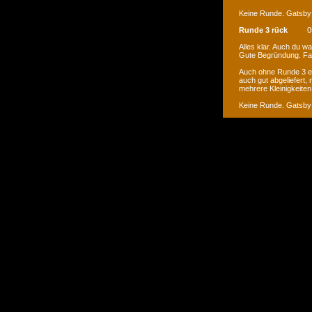
Keine Runde. Gatsby
Runde 3 rück
0
Alles klar. Auch du wa
Gute Begründung. Fai
Auch ohne Runde 3 ein
auch gut abgeliefert
mehrere Kleinigkeiten 
Keine Runde. Gatsby