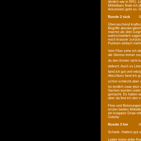
ähnlich wie in RR1. Li
Möbelbars finde ich d
Ansonsten geht so. 
Runde 2 rück
0
Überraschend kraftvo
Begriffe absolut glei
machst als dein Gegn
wahrscheinlich sagen.
noch krasser zurücks
Punkten einfach mehr
Vom Flow sehe ich de
die Stimme immer noch
du den Konter nicht ko
delivert. Auch so Lin
fand ich gut und witzi
Abschluss fand ich gut
schon schlecht aber 
Ist textlich zwar jetz
Sachen wurden unterh
gemacht. Es haben au
aber da find ich den 
Flow und Betonungen w
ersten beiden Möbelba
ein knappes Draw mit 
Gatsby
Runde 3 hin
0
Schade. Hattest gut u
Leider keine dritte R