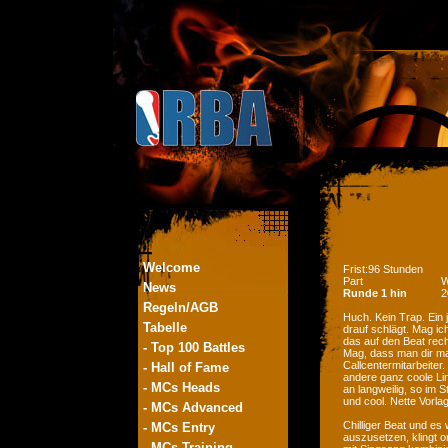
Welcome
Frist:96 Stunden
Part
W
News
Runde 1 hin
2
Regeln/AGB
Huch. Kein Trap. Ein 
Tabelle
drauf schlägt. Mag ic
das auf den Beat rech
- Top 100 Battles
Mag, dass man dir m
Callcentermitarbeiter
- Hall of Fame
andere ganz coole Li
- MCs Heads
an langweilig, so im 
und cool. Nette Vorla
- MCs Advanced
Chilliger Beat und es
- MCs Entry
auszusetzen, klingt o
- MCs Training