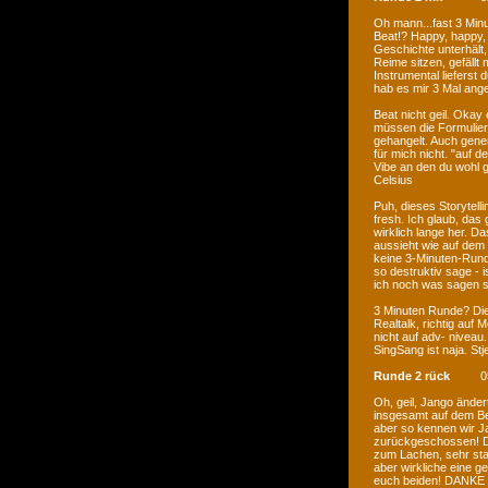
Oh mann...fast 3 Minu
Beat!? Happy, happy, 
Geschichte unterhält,
Reime sitzen, gefällt
Instrumental lieferst 
hab es mir 3 Mal ange
Beat nicht geil. Okay 
müssen die Formulier
gehangelt. Auch gener
für mich nicht. "auf d
Vibe an den du wohl 
Celsius
Puh, dieses Storytel
fresh. Ich glaub, das
wirklich lange her. Da
aussieht wie auf dem 
keine 3-Minuten-Runde
so destruktiv sage - i
ich noch was sagen so
3 Minuten Runde? Die
Realtalk, richtig auf 
nicht auf adv- niveau
SingSang ist naja. Stj
Runde 2 rück
0
Oh, geil, Jango änder
insgesamt auf dem Bea
aber so kennen wir J
zurückgeschossen! Da
zum Lachen, sehr star
aber wirkliche eine g
euch beiden! DANKE f