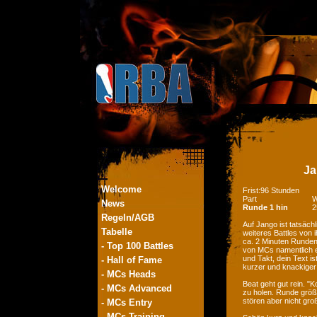
Ja
Welcome
Frist:96 Stunden
Part
W
News
Runde 1 hin
2
Regeln/AGB
Auf Jango ist tatsächl
Tabelle
weiteres Battles von 
ca. 2 Minuten Runden 
- Top 100 Battles
von MCs namentlich e
und Takt, dein Text i
- Hall of Fame
kurzer und knackiger E
- MCs Heads
Beat geht gut rein. "K
- MCs Advanced
zu holen. Runde größt
stören aber nicht gro
- MCs Entry
- MCs Training