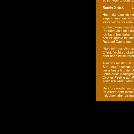
so schade. Endcut gut 
Runde 3 rück
1
Hmm, da hätte ich mi
sagen muss, die Runde
leider Vocalcuts raus,
Kontext kommt es dann
Punches an sich sind n
Ich kann hier daher
nen Pluspunkt bei mir 
Runden! Danke euch
"Bushido" gut. Was da
Effekt. "nicht zu skal
aber dann keine Point
Also das mit den Hau
Sorte macht stimmt auc
deine beste Runde. Du
unten auszuschlagen.
Cypher-Feeling auf. 
gewesen wäre, wäre 
Die Cuts wieder viel 
Ist wieder sehr einde
halt okay, aber da mu