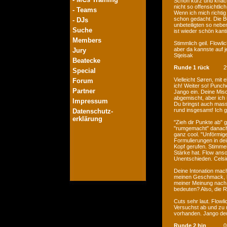
Schön kurz und knacki
nicht so offensichtlic
- Teams
Wenn ich mich richtig
schon gedacht. Die BCJ
- DJs
unbeteiligten so nebe
Suche
ist wieder schön kant
Members
Stimmlich geil. Flowli
aber da kannste auf 
Jury
Stjeisak
Beatecke
Runde 1 rück
2
Special
Vielleicht Søren, mit
Forum
ich! Weiter so! Punch
Partner
Jango ein. Deine Misc
abgemischt, aber ich
Impressum
Du bringst auch mass
rund insgesamt! Ich 
Datenschutz-
erklärung
"Zieh dir Punkte ab" 
"rumgemacht" danach.
ganz cool. "Unförmi
Formulierungen in dei
Kopf gerufen. Stimmei
Stärke hat. Flow anso
Unentschieden. Celsi
Deine Intonation mac
meinen Geschmack, ha
meiner Meinung nach 
bedeuten? Also, die R
Cuts sehr laut. Flowli
Versuchst ab und zu m
vorhanden. Jango deut
Runde 2 hin
0