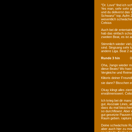
"Dr. Love" find ich sc
Yes man, sehr sehr gu
und du deliverst das 
Schwanz" top. Aufm 2.
wesentlich schwächer 
Celsius
Auch bei dir entertai
hab das einfach schon
zweiten Beat, es ist 
Stimmlich wieder viel
sind. Singsang sehr lu
andere Liga. Beat 2 a
Runde 3 hin
0
Oha, Jango wieder mit 
diese Beats! Wo hast 
Vergleiche und Reime 
Klitoris deiner Freund
sie dann? Bisschen ei
Okay klingt alles ziem
erwähnenswert. Cels
Ich krieg bei dir manc
gut. Asoziale Lines, 
dass du mal bisschen
so durchflowst. Aber 
gut gesetzte Pausen 
Raum geben. rapture
Deine schwächste Rund
aber auch hier zu mon