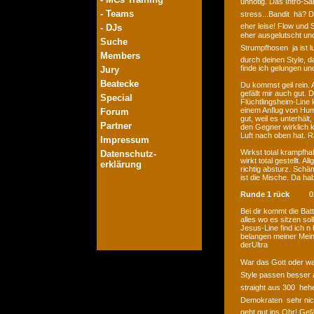
unnötig. Das Intro-Sa
- Teams
stress...Bandit  hä
eher leise! Flow und 
- DJs
eher ausgelutscht un
Suche
Strumpfhosen  ja ist 
Members
durch deinen Style, d
finde ich gelungen un
Jury
Beatecke
Du kommst geil rein.
gefällt mir auch gut.
Special
Flüchtlingsheim-Line 
einem Anflug von Humo
Forum
gut, weil es unterhält
Partner
den Gegner wirklich k
Luft nach oben hat. R
Impressum
Wirkst total krampfha
Datenschutz-
wirkt total gestellt. 
erklärung
richtig absturz. Sch
ist die Mische. Da ha
Runde 1 rück
0
Bei dir kommt die Bat
alles wo es sitzen so
Jesus-Line find ich n
belangen meiner Mein
derUltra
War das Gott oder wa
Style passen besser a
straight aus 300  he
Demokraten  sehr ni
geht gut ins Ohr! Gef