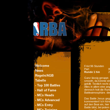
Welcome
Frist:96 Stunden
Part
W
News
Runde 1 hin
2
Regeln/AGB
Ganz lässig gerappt.
Tabelle
smooth, da könnte ei
gekillt. Textlich rech
- Top 100 Battles
Alles in allem eine a
dennoch holt die Rund
- Hall of Fame
Battleatmosphäre. der
- MCs Heads
Das Battle Jesus geg
- MCs Advanced
kommentiert! Ich hör
auf den Beat ein, hie
- MCs Entry
Battle blöd, bei jede
- MCs Training