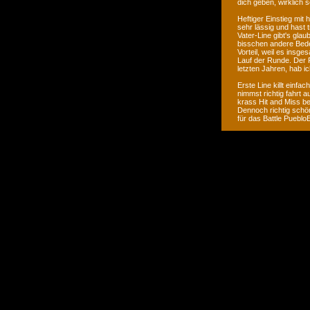
dich geben, wirklich
Heftiger Einstieg mit 
sehr lässig und hast 
Vater-Line gibt's gla
bisschen andere Bedeu
Vorteil, weil es insg
Lauf der Runde. Der P
letzten Jahren, hab i
Erste Line killt einfa
nimmst richtig fahrt a
krass Hit and Miss bei
Dennoch richtig schö
für das Battle Puebl