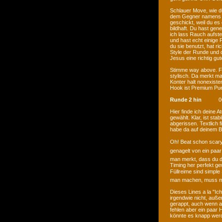
Schlauer Move, wie du
dem Gegner namens "
geschickt, weil du es e
bildhaft. Du hast gen
ich lass Rauch aufste
und hast echt einige 
du sie benutzt, hat ri
Style der Runde und d
Jesus eine richtig gu
Stimme way above. Fl
stylisch. Da merkt ma
Konter halt nonexiste
Hook ist Premium Pu
Runde 2 hin
0
Hier finde ich deine 
gewählt. Klar, ist sta
abgerissen. Textlich f
habe da auf deinem Be
Oh! Beat schon scar
genagelt von ein paa
man merkt, dass du de
Timing her perfekt ge
Füllreime sind simple 
man machen, muss ma
Dieses Lines a la "Ich
irgendwie nicht, außer
gerappt, auch wenn al
fehlen aber ein paar 
könnte es knapp wer