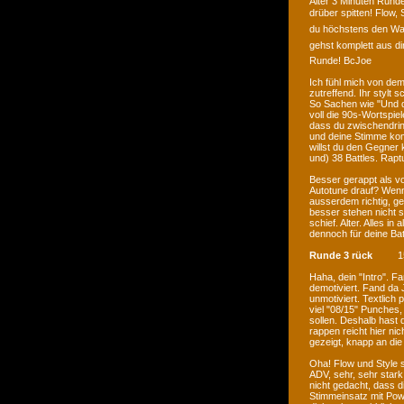
Alter 3 Minuten Runde,
drüber spitten! Flow, 
du höchstens den Wac
gehst komplett aus dir
Runde! BcJoe
Ich fühl mich von de
zutreffend. Ihr stylt s
So Sachen wie "Und de
voll die 90s-Wortspiele
dass du zwischendrin 
und deine Stimme komm
willst du den Gegner 
und) 38 Battles. Rapt
Besser gerappt als vo
Autotune drauf? Wenn
ausserdem richtig, g
besser stehen nicht s
schief. Alter. Alles in
dennoch für deine Ba
Runde 3 rück
1
Haha, dein "Intro". F
demotiviert. Fand da 
unmotiviert. Textlich
viel "08/15" Punches,
sollen. Deshalb hast d
rappen reicht hier ni
gezeigt, knapp an die
Oha! Flow und Style 
ADV, sehr, sehr stark
nicht gedacht, dass d
Stimmeinsatz mit Pow