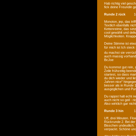
Hab richtig viel gesch
fick deine Freundin g
Runde 2 rück
1
Monoton, jep, das trif
Textlich ebenfalls nich
Kettenreime, das setz
cool gewählt und deli
Möglichkeiten. Knappe
Deine Stimme ist etwa
für mich ist Ich stec
du machst sie verrück
auch massig vorhande
BcJoe
Du kommst gut rein, 
Zeile frühzeitig been
startest, so dass man
du dich wieder und li
Jahren nice" hingegen
besser als in Runde 
ausgeglichen und Pun
Du rappst halt echt n
auch nicht so geil - r
Also wirklich gar nic
Runde 3 hin
1
Uff, drei Minuten. Flo
Rückrunde 2. Bei der 
Bisschen undeutlich. T
verpackt. Schöne un