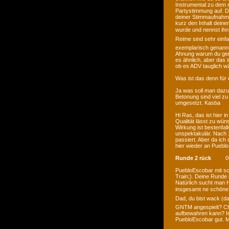
Instrumental zu dem
Partystimmung auf. De
deiner Stimmaufnahme 
kurz den Inhalt dein
wurde und nennst ihn d
Reime sind sehr einfac
exemplarisch genannt
Ahnung warum du gena
es ähnlich, aber das 
ob es ADV tauglich wä
Was ist das denn für
Ja was soll man dazu 
Betonung sind viel zu 
umgesetzt. Kasba
Hi Ras, das ist hier 
Qualität lässt zu wüns
Wirkung ist bestenfal
unspektakulär. Nach 
passiert. Aber da ich
hier wieder an Pueblo
Runde 2 rück
0
PuebloEscobar mit sc
Train;). Deine Runde 
Natürlich sucht man 
insgesamt ne schöne R
Dad, du bist wack (das 
GNTM angespielt? Chec
aufbewahren kann? In
PuebloEscobar gut. 