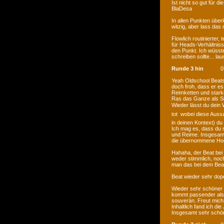
Ist nicht so gut für 
BlaDesa
In allen Punkten über
witzig, aber lass das
Flowlich routinierter,
für Heads-Verhältnis
den Punkt. Ich wüsste
schreiben sollte... la
Runde 3 hin
0
Yeah Oldschool Beats,
doch froh, dass er e
Reimketten und stark
Ras das Ganze als Se
Wieder lässt du dein 
tot  wobei diese Aus
in deinen Kontext) du 
Ich mag es, dass du s
und Reime. Insgesamt
die übernommene Hoo
Hahaha, der Beat bei 
weder stimmlich, noch 
man das bei dem Bea
Beat wieder sehr dope
Wieder sehr schöner 
kommt passender als 
souverän. Freut mich,
Inhaltlich fand ich di
Insgesamt sehr schön