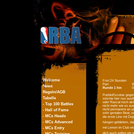
Welcome
Frist:24 Stunden
Part
W
News
Runde 1 hin
0
Regeln/AGB
PuebloEscobar gegen 
Tabelle
möchte hier nun ausfü
oder Rascal noch akti
- Top 100 Battles
nicht mehr wie es aus
nicht permanent an si
- Hall of Fame
sehr genialen Beat, s
- MCs Heads
die erste Line mit Dop
- MCs Advanced
hängen geblieben, dana
- MCs Entry
mit Lemon im Club et
dich auch selbst ein 
- MCs Training