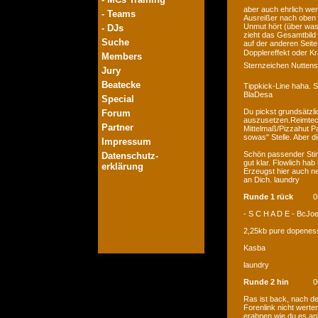
aber auch ehrlich we
- Teams
Ausreißer nach oben 
Unmut hört (über was 
- DJs
zieht das Gesamtbild 
Suche
auf der anderen Seite
Dopplereffekt oder 
Members
Sternzeichen Nuttenso
Jury
Beatecke
Tippkick-Line haha. Se
BlaDesa
Special
Du pickst grundsätzli
Forum
auszusetzen.Reimtech
Partner
Mittelmaß/Pizzahut Pa
sowas" Stelle. Aber d
Impressum
Schön passender Stim
Datenschutz-
gut klar. Flowlich hab
erklärung
Erzeugst hier auch n
an Dich. laundry
Runde 1 rück
0
- S C H A D E - BcJo
2,25kb pure dopenes
Kasba
laundry
Runde 2 hin
0
Ras ist back, nach de
Forenlink nicht werte
erahnen wie du es an