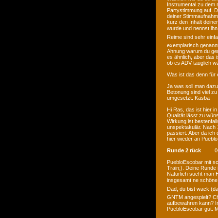
Instrumental zu dem
Partystimmung auf. De
deiner Stimmaufnahme 
kurz den Inhalt dein
wurde und nennst ihn d
Reime sind sehr einfac
exemplarisch genannt
Ahnung warum du gena
es ähnlich, aber das 
ob es ADV tauglich wä
Was ist das denn für
Ja was soll man dazu 
Betonung sind viel zu 
umgesetzt. Kasba
Hi Ras, das ist hier 
Qualität lässt zu wüns
Wirkung ist bestenfal
unspektakulär. Nach 
passiert. Aber da ich
hier wieder an Pueblo
Runde 2 rück
0
PuebloEscobar mit sc
Train;). Deine Runde 
Natürlich sucht man 
insgesamt ne schöne R
Dad, du bist wack (das 
GNTM angespielt? Chec
aufbewahren kann? In
PuebloEscobar gut. 