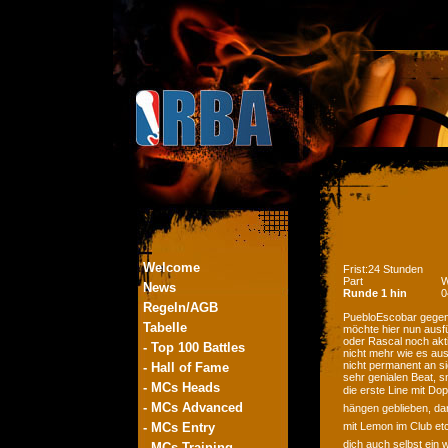
Welcome
Frist:24 Stunden
Part
W
News
Runde 1 hin
0
Regeln/AGB
PuebloEscobar gegen 
Tabelle
möchte hier nun ausfü
oder Rascal noch akti
- Top 100 Battles
nicht mehr wie es aus
nicht permanent an si
- Hall of Fame
sehr genialen Beat, s
- MCs Heads
die erste Line mit Dop
- MCs Advanced
hängen geblieben, dana
- MCs Entry
mit Lemon im Club et
dich auch selbst ein 
- MCs Training