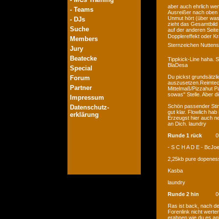
aber auch ehrlich we
- Teams
Ausreißer nach oben 
Unmut hört (über was 
- DJs
zieht das Gesamtbild 
Suche
auf der anderen Seite
Dopplereffekt oder 
Members
Sternzeichen Nuttenso
Jury
Beatecke
Tippkick-Line haha. Se
BlaDesa
Special
Du pickst grundsätzli
Forum
auszusetzen.Reimtech
Partner
Mittelmaß/Pizzahut Pa
sowas" Stelle. Aber d
Impressum
Schön passender Stim
Datenschutz-
gut klar. Flowlich hab
erklärung
Erzeugst hier auch n
an Dich. laundry
Runde 1 rück
0
- S C H A D E - BcJo
2,25kb pure dopenes
Kasba
laundry
Runde 2 hin
0
Ras ist back, nach de
Forenlink nicht werte
erahnen wie du es an