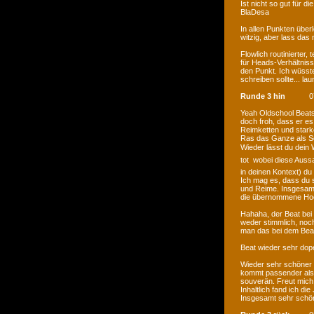
Ist nicht so gut für 
BlaDesa
In allen Punkten über
witzig, aber lass das
Flowlich routinierter,
für Heads-Verhältnis
den Punkt. Ich wüsste
schreiben sollte... la
Runde 3 hin
0
Yeah Oldschool Beats,
doch froh, dass er e
Reimketten und stark
Ras das Ganze als Se
Wieder lässt du dein 
tot  wobei diese Aus
in deinen Kontext) du 
Ich mag es, dass du s
und Reime. Insgesamt
die übernommene Hoo
Hahaha, der Beat bei 
weder stimmlich, noch 
man das bei dem Bea
Beat wieder sehr dope
Wieder sehr schöner 
kommt passender als 
souverän. Freut mich,
Inhaltlich fand ich di
Insgesamt sehr schön