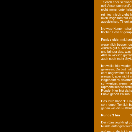
Textlich eher schwa
geil. Ansonsten greifs
nicht immer unterhalts
reimtechnisch zieht i
mich insgesamt für e
ausgleichen. Tingelta
No-way-Konter hahaha
flacher. Besser gerap
Punjizz gleich mit hart
wesentlich besser, du
wirklich gut ausein
und bringst das, was 
Abdula wirklich gut w
auch noch mehr Style
Ich wollte hier wieder
gewesen. Du bist halt
echt ungewohnt auf d
arrogant, aber nicht 
insgesamt routinierter
schwieriger, wenn man
raptechnisch weiterhi
Runde. Hier bist da ha
Punkt geben Poison 
Das Intro haha :D Flo
sehr dope. Textlich 
genau wie die Fußbal
Runde 3 hin
3
Dein Einstieg klingt
Runde anfangen würde
auftaucht, denk ich m