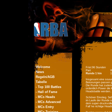
Welcome
Frist:96 Stunden
Part
W
News
Runde 1 hin
1
Regeln/AGB
Insgesamt eine souve
Tabelle
Betonungen passen gu
Die Runde hat zudem
- Top 100 Battles
ordentlich Power die 
Headsbattle werden..
- Hall of Fame
- MCs Heads
Schöner Einstieg. Seh
im Laufe der Runde s
- MCs Advanced
dem super-druckvollen
Fall 'ne richtige Hea
- MCs Entry
- MCs Training