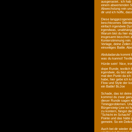
ausgerastet.. ich ha
einem abwertenden St
Abwechslung rein und
dir und ich hoffe, das
Diese langgezogenen
beschissenes Stilmitte
einfach irgendwie Dy
irgendwas, unabhängig
Warum bist du hier ei
insgesamt bisschen a
Konterstimmung rein. 
Vorlage, deine Zeilen
einseitiges Battle. A
Abduladarula kommt be
was du kannst! Textli
Hürde sein!  Nice, 
dope Runde, textlich 
irgendwie, du bist ab
mal den Punkt da ich
habe, hier gebe ich k
Flow und Style der k
ein Battle! BcJoe
Schade, das ist dein
kommst du zwar ganz 
dieser Runde sagen ka
Timingproblemen. Und 
Bürgersteig-Line ist
zu kontern, fängst d
"Schicht im Schacht".
Pointe und das hätte g
gemeint. So ein Deli
Auch bei dir wieder da