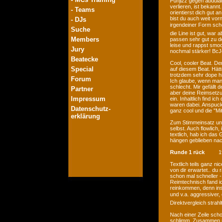
Punjizz gegen abdulad
verlieren, ist bekannt
- Teams
orientierst dich gut a
bist du auch weit vor
- DJs
irgendeiner Form scho
Suche
die Line ist gut, war
Members
passen sehr gut zu de
leise und rappst smo
Jury
nochmal stärker! Bc
Beatecke
Cool, cooler Beat. Den
Special
auf diesem Beat. Hätte
trotzdem sehr dope hie
Forum
Ich glaube, wenn man
schlecht. Mir gefällt 
Partner
aber deine Reimsetzu
Impressum
ein. Inhaltlich find i
waren dabei. Anspucke
Datenschutz-
ganz cool und die "M
erklärung
Zum Stimmeinsatz und 
selbst. Auch flowlich
textlich, hab ich das 
hängen geblieben nac
Runde 1 rück
1
Textlich teils ganz n
von dir erwartet.. du
schon mal schneller -
Reimtechnisch fand ic
reinkommen, denn in
und v.a. aggressiver,
Direktvergleich strah
Nach einer Zeile schon
schlimm. Zusammen m