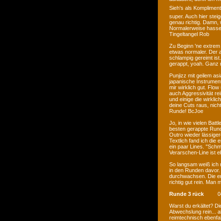
Sieh's als Kompliment
super. Auch hier steig
genau richtig. Damn,
Normalerweise hasse i
Tingeltangel Rob
Zu Beginn 'ne extrem 
etwas normaler. Der a
schlampig gereimt ist
gerappt, yoah. Ganz n
Punjizz mit geilem asi
japanische Instrumen
mir wirklich gut. Flow
auch Aggressivität re
und einige die wirklic
deine Cuts raus, nich
Runde! BcJoe
Jo, in wie vielen Ba
besten gerappte Runde
Outro wieder lässigere
Textlich fand ich die
ein paar Lines. "Schm
Verarschen-Line ist 
So langsam weiß ich ni
in den Runden davor. 
durchwachsen. Die ers
richtig gut rein. Man
Runde 3 rück
0
Warst du erkältet? Di
Abwechslung rein... al
reimtechnisch ebenfal