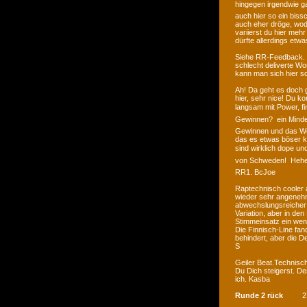
hingegen irgendwie gan
auch hier so ein bissc
auch eher dröge, wod
variierst du hier meh
dürfte allerdings etwa
Siehe RR-Feedback. H
schlecht deliverte Wor
kann man sich hier 
Ah! Da geht es doch 
hier, sehr nice! Du 
langsam mit Power, fi
Gewinnen?  ein Minde
Gewinnen und das Wo
das es etwas böser kl
sind wirklich dope und
von Schweden!  Hehe
RR1. BcJoe
Raptechnisch cooler a
wieder sehr angenehm
abwechslungsreicher 
Variation, aber in d
Stimmeinsatz ein weni
Die Finnisch-Line fand
behindert, aber die De
S
Geiler Beat.Technisc
Du Dich steigerst. De
ich. Kasba
Runde 2 rück
2