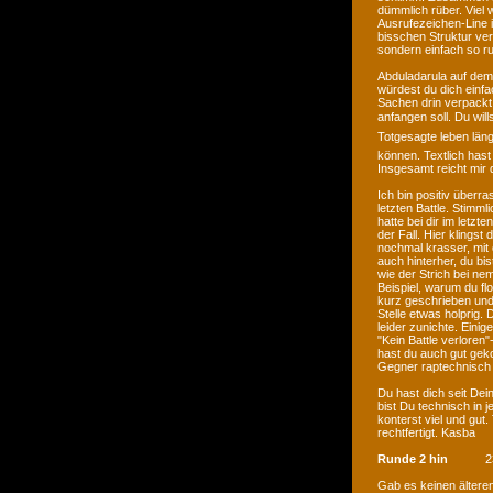
dümmlich rüber. Viel 
Ausrufezeichen-Line i
bisschen Struktur ver
sondern einfach so r
Abduladarula auf dem 
würdest du dich einfac
Sachen drin verpackt,
anfangen soll. Du wi
Totgesagte leben läng
können. Textlich hast
Insgesamt reicht mir
Ich bin positiv überr
letzten Battle. Stimml
hatte bei dir im letzte
der Fall. Hier klingst
nochmal krasser, mit 
auch hinterher, du bis
wie der Strich bei ne
Beispiel, warum du f
kurz geschrieben und
Stelle etwas holprig. 
leider zunichte. Einig
"Kein Battle verloren"
hast du auch gut gekon
Gegner raptechnisch 
Du hast dich seit Dei
bist Du technisch in j
konterst viel und gut.
rechtfertigt. Kasba
Runde 2 hin
2
Gab es keinen älteren