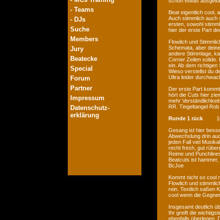
schon etwas ausgelu
- Teams
Beat eigentlich cool, a
Auch stimmlich auch s
- DJs
ersten, sowohl stimmli
Suche
hier der erste Part de
Members
Flowlich und Stimmlic
Schemata, aber deine
Jury
andere Stimmlage, kan
Beatecke
Corner Zeilen solide.
ein. Ab dem richtigen
Special
Wieso verstellst du d
Ultra leider durchwac
Forum
Partner
Der erste Part kommt 
hört die Cuts hier zi
Impressum
mehr Verständlichkeit
RR. Tingeltangel Rob
Datenschutz-
erklärung
Runde 1 rück
1
Gesang ist hier besse
Abwechslung drin auch
jeden Fall viel Musik
recht fresh, gut rübe
Reime und Punchlines
Beatcuts ist hammer, g
BcJoe
Kommt nicht so cool 
Flowlich und stimmlic
rein. Textlich saßen Ko
cool wenn die Gegner
Insgesamt deutlich ü
Ihr greift die wichtig
ebenfalls überlegen. 