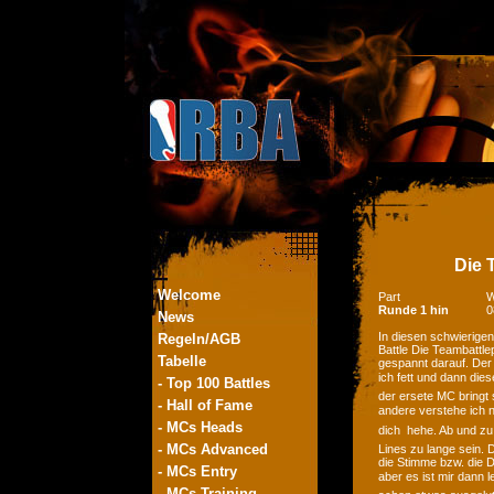
Die T
Welcome
Part
W
Runde 1 hin
0
News
In diesen schwierige
Regeln/AGB
Battle Die Teambattle
Tabelle
gespannt darauf. Der B
ich fett und dann die
- Top 100 Battles
der ersete MC bringt 
- Hall of Fame
andere verstehe ich ni
- MCs Heads
dich  hehe. Ab und z
- MCs Advanced
Lines zu lange sein. 
die Stimme bzw. die 
- MCs Entry
aber es ist mir dann l
- MCs Training