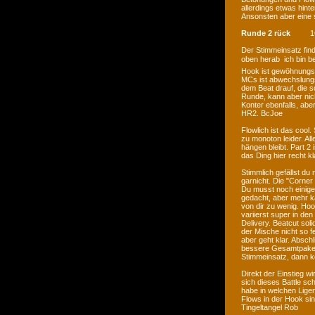
allerdings etwas hint
Ansonsten aber eine s
Runde 2 rück
1
Der Stimmeinsatz find
oben herab  ich bin b
Hook ist gewöhnungsbe
MCs ist abwechslungsr
dem Beat drauf, die s
Runde, kann aber nic
Konter ebenfalls, aber
HR2. BcJoe
Flowlich ist das cool. 
zu monoton leider. All
hängen bleibt. Part 2 
das Ding hier recht k
Stimmlich gefällst du 
garnicht. Die "Corner
Du musst noch einige
gedacht, aber mehr ka
von dir zu wenig. Ho
variierst super in den
Delivery. Beatcut sol
der Mische nicht so fe
aber geht klar. Absch
bessere Gesamtpaket.
Stimmeinsatz, dann ko
Direkt der Einstieg wi
sich dieses Battle sc
habe in welchen Ligen
Flows in der Hook sin
Tingeltangel Rob