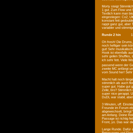
Morty steigt Stimmlich
1 gut. Zum Flow und 
Textlich kann man bis
eingestiegen: Co2, Ul
konstant fett gedoubl
rappt ganz gut, aber 
variabler und stimmige
Runde 2 hin
1
Oh fresh! Die Drums, 
noch heftiger sein kö
gut! Sehr musikalisc
Hook ist ebenfalls au
sehr geilen Shuffles,
ich sehr fett. Viele Wo
passend wenn der Geg
zweite MC anfängt un
vom Sound her! Sehr
Macht halt noch länge
stimmlich als auch fl
super gut. Habe gut ge
Zeile, bro? Stimmlich
super nice gerappt. U
DuDL war stabil, abe
3 Minuten, uff. Einsti
Freunde im Forum ebe
abgewechselt, bringt 
am Anfang. Deine Reim
Passage ist richtig f
Front, yo. Das war di
Lange Runde. Dafür a
Betonungen und Flows