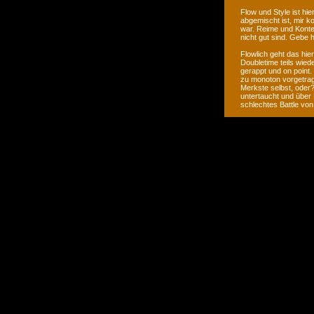
Flow und Style ist hi
abgemischt ist, mir 
war. Reime und Konter 
nicht gut sind. Gebe 
Flowlich geht das hie
Doubletime teils wied
gerappt und on point.
zu monoton vorgetrag
Merkste selbst, oder
untertaucht und über 
schlechtes Battle von 