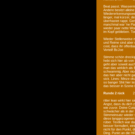
Beat passt. Wasserma
Andere besitzt allei
Wiedererkennungswert
länger, mal kürzer, 
überhastet rappt. Gen
manchmal war 'ne Paus
wieder paar nette Wort
im Kopf geblieben. To
Wieder Stellenweise n
und Reime sind aber r
cool, dass ihr offenb
Vorteil! BcJoe
Stimme schön dreckig.
hebt sich hier ab von 
geht aber soweit auch
man das wirklich als 
schwammig. Aber nice
das hier aber nicht g
sick. Lines: Minze oka
so banger Shit hier t
das besser in Szene h
Runde 2 rück
2
ritter lean wirkt hier
Angst, dass du dich 
wie zuvor. Deine Cuts
schwächer als in der 
Stimmeinsatz wieder s
diese langgezogenen 
rüber. Textlich war d
besser formuliert, ein
nicht für den Punkt,
Ding. Punkt an die HR