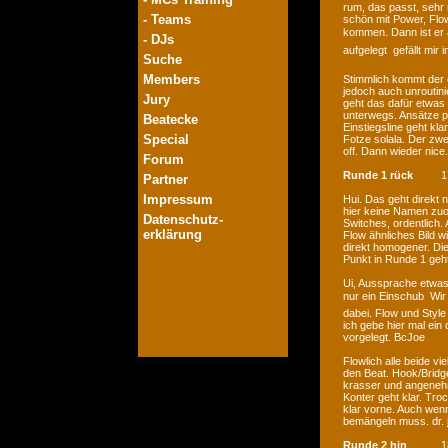
rum, das passt, sehr
- Teams
schön mit Power, Flo
kommen. Dann ist er a
- DJs
aufgelegt  gefällt m
Suche
Members
Stimmlich kommt der e
jedoch auch unroutin
Jury
geht das dafür etwas 
unterwegs. Ansätze pa
Beatecke
Einstiegsline geht kl
Special
Fotze solala. Der zwe
off. Dann wieder nice.
Forum
Runde 1 rück
1
Partner
Impressum
Hui. Das geht direkt 
hier keine Namen zuo
Datenschutz-
Switches, ordentlich
erklärung
Flow ähnliches Bild wi
direkt homogener. Die
Punkt in Runde 1 geht
Ui, Aussprache etwas 
nur ein Einschub  Wi
dabei. Flow und Style
ich gebe hier mal ein
vorgelegt. BcJoe
Flowlich alle beide v
den Beat. Hook/Bridg
krasser und angenehme
Konter geht klar. Tro
klar vorne. Auch wenn
bemängeln muss. dr. 
Runde 2 hin
1