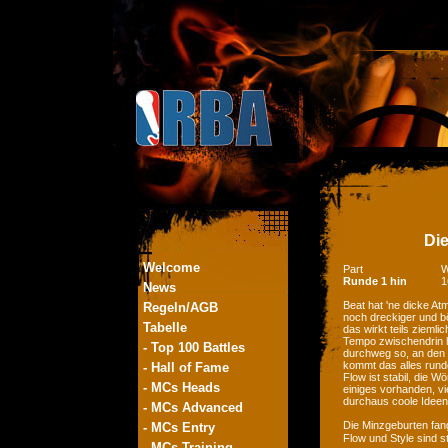
Die
Welcome
Part
W
Runde 1 hin
1
News
Beat hat 'ne dicke At
Regeln/AGB
noch dreckiger und b
Tabelle
das wirkt teils ziemli
Tempo zwischendrin h
- Top 100 Battles
durchweg so, an den S
kommt das alles runde
- Hall of Fame
Flow ist stabil, die Wö
- MCs Heads
einiges vorhanden, v
durchaus coole Ideen,
- MCs Advanced
Die Minzgeburten fang
- MCs Entry
Flow und Style sind 
- MCs Training