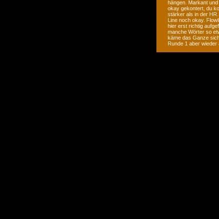
hängen. Markant und S
okay gekontert, du ko
stärker als in der HR
Line noch okay. Flowli
hier erst richtig aufg
manche Wörter so etw
käme das Ganze siche
Runde 1 aber wieder