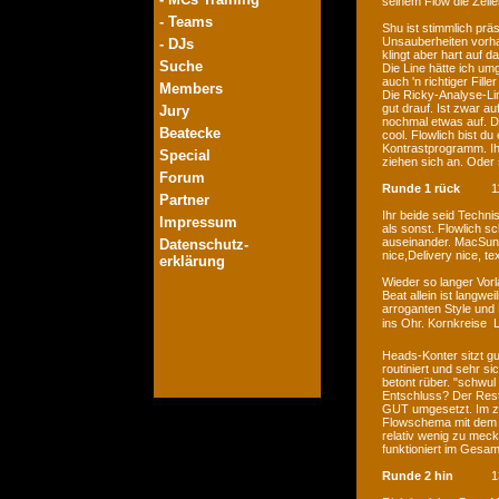
seinem Flow die Zeile
- Teams
Shu ist stimmlich prä
Unsauberheiten vorha
- DJs
klingt aber hart auf 
Suche
Die Line hätte ich um
auch 'n richtiger Fil
Members
Die Ricky-Analyse-Li
gut drauf. Ist zwar 
Jury
nochmal etwas auf. D
Beatecke
cool. Flowlich bist du
Kontrastprogramm. Ih
Special
ziehen sich an. Oder 
Forum
Runde 1 rück
1
Partner
Ihr beide seid Techni
Impressum
als sonst. Flowlich sc
auseinander. MacSund
Datenschutz-
nice,Delivery nice, te
erklärung
Wieder so langer Vorl
Beat allein ist langwe
arroganten Style und
ins Ohr. Kornkreise 
Heads-Konter sitzt gut
routiniert und sehr s
betont rüber. "schwul 
Entschluss? Der Rest 
GUT umgesetzt. Im zwe
Flowschema mit dem K
relativ wenig zu meck
funktioniert im Gesam
Runde 2 hin
1