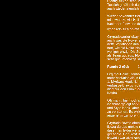
Richtig sicker Beat.
Textlich gefällt mir 
auch wieder ziemlich n
Wieder bekannter Beat
mit etwas zu viel Hall
hackt der Flow und der
wechseln sich ab mit 
Grynadewerfer okay, 
auch was die Power an
nette Variationen dri
nett, wie die Neko-H
weniger witzig. Die S
als Team gut aus. Flow
sehr gut unterwegs i
Runde 2 rück
1
Leg mal Deine Doubble
mehr Variiation als i
1. MArkant Hook richt
verhaspelt.Textlich d
nicht für den Punkt, 
Kasba
Oh mann, hier noch sc
ihr drübergelegt hat
und Style ist ok, abe
zu verstehen. Es wirkt
angenehm zu hören. E
Grynade flowed ebenfa
flowst du das meiste 
dass man leider wenig
gecheckt. Der Rest ist
flowed zwar alles schö