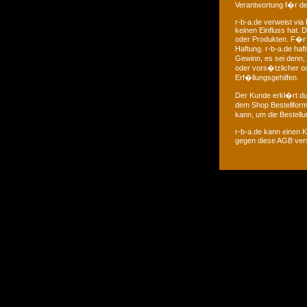
Verantwortung f�r de
r-b-a.de verweist via
keinen Einfluss hat. 
oder Produkten. F�r F
Haftung. r-b-a.de ha
Gewinn, es sei denn,
oder vors�tzlicher od
Erf�llungsgehilfen.
Der Kunde erkl�rt dur
dem Shop Bestellform
kann, um die Bestell
r-b-a.de kann einen 
gegen diese AGB ver