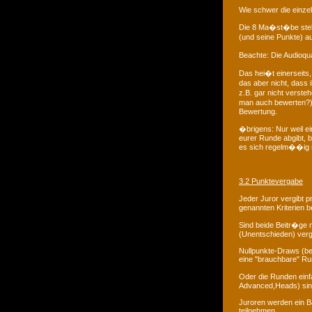
Wie schwer die einzel
Die 8 Ma�st�be stel
(und seine Punkte) au
Beachte: Die Audioqua
Das hei�t einerseits
das aber nicht, dass 
z.B. gar nicht verste
man auch bewerten?) 
Bewertung.
�brigens: Nur weil e
eurer Runde abgibt, b
es sich regelm��ig n
3.2 Punktevergabe
Jeder Juror vergibt 
genannten Kriterien b
Sind beide Beitr�ge 
(Unentschieden) ver
Nullpunkte-Draws (be
eine "brauchbare" Ru
Oder die Runden einf
Advanced,Heads) sind.
Juroren werden ein Ba
teilnehmen.