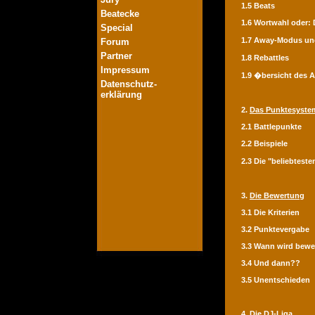
1.5 Beats
Beatecke
1.6 Wortwahl oder:
Special
1.7 Away-Modus un
Forum
Partner
1.8 Rebattles
Impressum
1.9 �bersicht des A
Datenschutz-
erklärung
2.
Das Punktesyste
2.1 Battlepunkte
2.2 Beispiele
2.3 Die "beliebtes
3.
Die Bewertung
3.1 Die Kriterien
3.2 Punktevergabe
3.3 Wann wird bewe
3.4 Und dann??
3.5 Unentschieden
4.
Die DJ-Liga