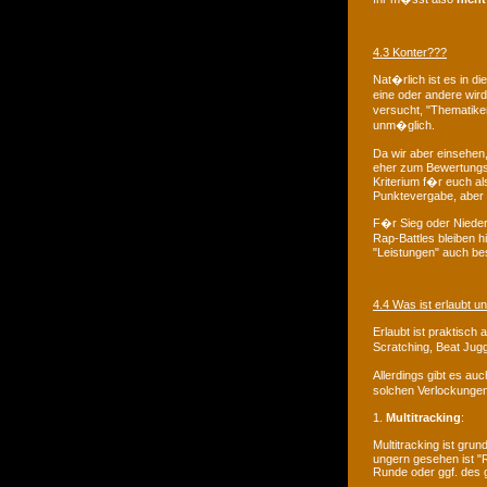
4.3 Konter???
Nat�rlich ist es in 
eine oder andere wir
versucht, "Thematike
unm�glich.
Da wir aber einsehen
eher zum Bewertungsp
Kriterium f�r euch al
Punktevergabe, aber
F�r Sieg oder Niederla
Rap-Battles bleiben h
"Leistungen" auch be
4.4 Was ist erlaubt u
Erlaubt ist praktisch 
Scratching, Beat Jugg
Allerdings gibt es a
solchen Verlockungen
1.
Multitracking
:
Multitracking ist gr
ungern gesehen ist "
Runde oder ggf. des 