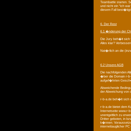
Teambattle starten. S
und nicht ein "ich wa
diesem Fall best�tigt
6. Der Rest
6.1 �nderung der Ch
Die Jury beh�lt sich 
Alles klar? Verbesse
Nat�rlich an die (in
6.2 Unsere AGB
Die nachfolgenden A
�ber die Domain r-b-a
aufgef�hrten Gesch�
Abweichende Bedingu
der Abweichung von de
r-b-a.de beh�lt sich
r-b-a.de bietet dem K
Internetseite www.r-b
unentgeltlich zu erw
Dritter geboten, in b
k�nnen. Voraussetzun
internettauglicher PC