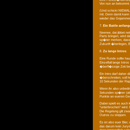
Von nun an bekommt je
(Und schickt NIEMALS
mit. Denn damit kan
wieder das Gejammer 
7.
Ein Battle anfan
Neenee, dat jibbet ne
Parts bringen, wird d
sp�ter merken, dass ma
Zukunft �berlegen, BE
8.
Zu lange Intros
:
Eine Runde sollte ha
Einzelfall lange Intr
�berfl�ssige Zeit be
Ein Intro darf daher 
�berschreiten; soll 
10 Sekunden der Rap
Wenn ihr also unbedi
Sekunden sp�ter (al
Punkte an eueren Ge
Dabei spielt es auch 
"unterbrochen" wird. 
Die Regelung gilt zwa
Outros zu skippen.
Es ist also euer Bie
das darum kein Jurym