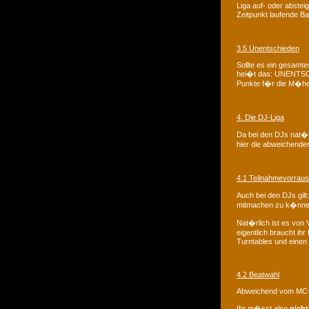
Liga auf- oder absteig
Zeitpunkt laufende B
3.5 Unentschieden
Sollte es ein gesamt
hei�t das: UNENTSCH
Punkte f�r die M�he
4. Die DJ-Liga
Da bei den DJs nat�rl
hier die abweichende
4.1 Teilnahmevorrau
Auch bei den DJs gil
mitmachen zu k�nne
Nat�rlich ist es von
eigentlich braucht ih
Turntables und einen 
4.2 Beatwahl
Abweichend vom MC-Re
Ihr m�sst also
nicht