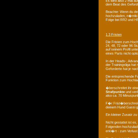
Es wird also 2 mal au
dem Beat des Geforde
Beachte: Wenn du der 
hochzuladen, n�mlich 
Folge bei RR2 und H
1.3 Fristen
Die Fristen zum Hoch
24, 48, 72 oder 96 Stu
auf seinem Profil unte
eines Parts nicht opt
In der Heads-, Advanc
der Trainingsliga hat
Geforderte hat je nac
Die entsprechende Fu
Funktion zum Hochlad
�berschreitet ihr eine
Strafpunkte
und verl
also ca. 70 Minuspun
F�r Frist�berschreitu
deinem Hund Gassi geh
Ein kleiner Zusatz zu
Nicht gestattet ist 
Folgenden hochzulade
erkl�rt - zum Verlust