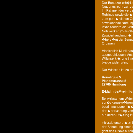
Der Benutzer erh�lt 
Nutzungsrecht zur ve
Im Rahmen der vertrag
Rohlinge sowie die �
zum pers�nlichen Ge
abweichende Nutzung 
insbesondere die Ver
Netzwerken ("File-Sha
Zuwiderhandlung f�hr
�bertr�gt der Benutz
Organen.
Hinsichtlich Musikda
ausgeschlossen. Anso
Willenserkl�rung in
b-a.de widerrufen.
Der Widerruf ist zu e
Reimliga e.V.
Planckstrasse 5
22765 Hamburg
E-Mail:
rba@reimlig
Bei wirksamem Widerr
zur�ckzugew�hren. D
bestimmungsgem��e I
der �berlassung von 
auf deren Pr�fung z
r-b-a.de unterst�tzt 
der Benutzung eines 
geht das Risiko autom