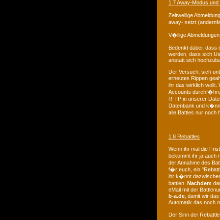
1.7 Away-Modus und 
Zeitweilige Abmeldun
away- setzt (andernf
V�llige Abmeldungen 
Bedenkt dabei, dass e
werden, dass sich Us
anstatt sich hochzuba
Der Versuch, sich un
erneutes Rippen geahn
ihr das wirklich woll
Accounts durchf�hren
R-I-P in unserer Date
Datenbank und k�nne
alle Battles nur noch 
1.8 Rebattles
Wenn ihr mal die Fris
bekommt ihr ja auch 
der Annahme des Batt
f�r euch, ein "Rebattl
ihr k�nnt dazwischen
battlen.
Nachdem
das
eMail mit der Battle
b-a.de
, damit wir da
Automatik das noch ni
Der Sinn der Rebattles