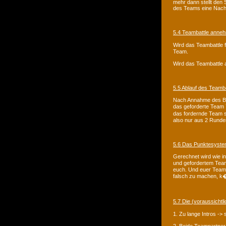
mehr dann stellt den 
des Teams eine Nachr
5.4 Teambattle anneh
Wird das Teambattle 
Team.
Wird das Teambattle a
5.5 Ablauf des Teamba
Nach Annahme des Bat
das geforderte Team
das fordernde Team se
also nur aus 2 Runde
5.6 Das Punktesyst
Gerechnet wird wie i
und gefordertem Team
euch. Und euer Team 
falsch zu machen, k�
5.7 Die (voraussicht
1. Zu lange Intros -> 