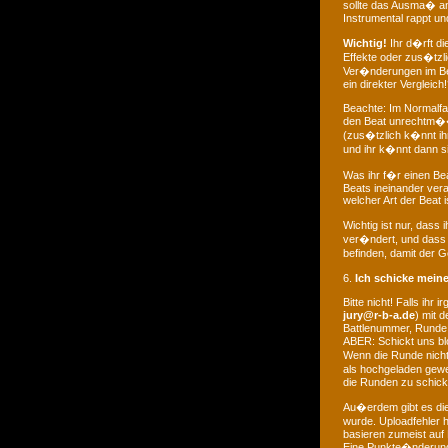
sollte das Ausma� an 
Instrumental rappt un
Wichtig!
Ihr d�rft d
Effekte oder zus�tzl
Ver�nderungen im Be
ein direkter Vergleich
Beachte: Im Normalfal
den Beat unrechtm��i
(zus�tzlich k�nnt ih
und ihr k�nnt dann si
Was ihr f�r einen Bea
Beats ineinander vera
welcher Art der Beat is
Wichtig ist nur, dass
ver�ndert, und dass 
befinden, damit der 
6.
Ich schicke meine
Bitte nicht! Falls ihr
jury@r-b-a.de
) mit 
Battlenummer, Runde,
ABER: Schickt uns bl
Wenn die Runde nich
als hochgeladen gewe
die Runden zu schick
Au�erdem gibt es die
wurde. Uploadfehler
basieren zumeist auf 
Eine Punkte�nderung 