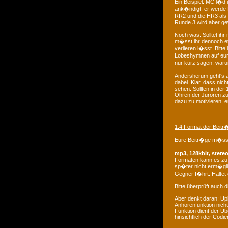
Ein Beispiel: MC l�d 
ank�ndigt, er werde
RR2 und die HR3 als e
Runde 3 wird aber ge
Noch was: Solltet ihr 
m�sst ihr dennoch et
verlieren l�sst. Bitte
Lobeshymnen auf eure
nur kurz sagen, waru
Andersherum geht's a
dabei. Klar, dass nic
sehen. Sollten in der
Ohren der Juroren zu 
dazu zu motivieren, 
1.4 Format der Beitr
Eure Beitr�ge m�sse
mp3, 128kbit, stere
Formaten kann es zu 
sp�ter nicht erm�gl
Gegner f�hrt: Haltet 
Bitte überprüft auch d
Aber denkt daran: Upl
Anhörenfunktion nicht
Funktion dient der Üb
hinsichtlich der Codi