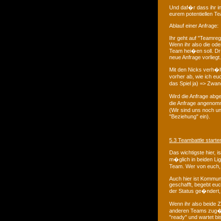
Und daf�r dass ihr in
eurem potentiellen T
Ablauf einer Anfrage:
Ihr geht auf "Teamre
Wenn ihr also die ode
Team hei�en soll. Dr
neue Anfrage vorliegt.
Mit den Nicks verh�l
vorher ab, wie ich e
das Spiel ja) => Zwa
Wird die Anfrage abg
die Anfrage angenom
(Wir sind uns noch un
"Beziehung" ein).
5.3 Teambattle starte
Das wichtigste hier, i
m�glich in beiden Lig
Team. Wer von euch, e
Auch hier ist Kommunik
geschafft, begebt euc
der Status ge�ndert, 
Wenn ihr also beide Z
anderen Teams zug�ngl
"ready" und wartet bi