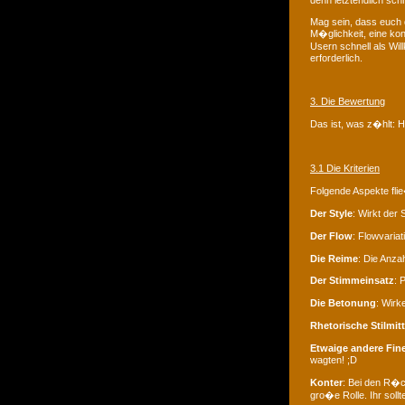
denn letztendlich schn
Mag sein, dass euch 
M�glichkeit, eine ko
Usern schnell als Wil
erforderlich.
3. Die Bewertung
Das ist, was z�hlt: H
3.1 Die Kriterien
Folgende Aspekte fli
Der Style
: Wirkt der 
Der Flow
: Flowvaria
Die Reime
: Die Anza
Der Stimmeinsatz
: 
Die Betonung
: Wirk
Rhetorische Stilmitt
Etwaige andere Fin
wagten! ;D
Konter
: Bei den R�c
gro�e Rolle. Ihr soll