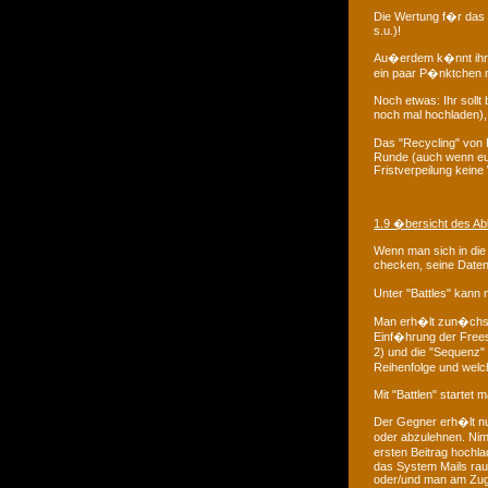
Die Wertung f�r das 
s.u.)!
Au�erdem k�nnt ihr 
ein paar P�nktchen m
Noch etwas: Ihr sollt
noch mal hochladen),
Das "Recycling" von P
Runde (auch wenn eur
Fristverpeilung keine
1.9 �bersicht des Ab
Wenn man sich in die
checken, seine Daten
Unter "Battles" kann
Man erh�lt zun�chst e
Einf�hrung der Frees
2) und die "Sequenz"
Reihenfolge und welc
Mit "Battlen" startet 
Der Gegner erh�lt nu
oder abzulehnen. Nim
ersten Beitrag hochl
das System Mails rau
oder/und man am Zug i