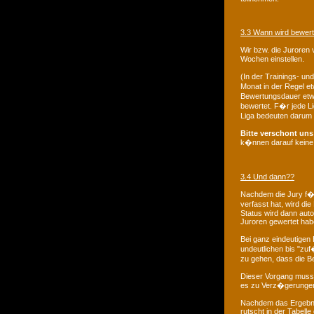
3.3 Wann wird bewert
Wir bzw. die Juroren 
Wochen einstellen.
(In der Trainings- un
Monat in der Regel e
Bewertungsdauer etw
bewertet. F�r jede Li
Liga bedeuten darum n
Bitte verschont un
k�nnen darauf keine A
3.4 Und dann??
Nachdem die Jury f�r
verfasst hat, wird di
Status wird dann auto
Juroren gewertet hab
Bei ganz eindeutigen
undeutlichen bis "zuf
zu gehen, dass die Beu
Dieser Vorgang muss 
es zu Verz�gerungen
Nachdem das Ergebnis
rutscht in der Tabell