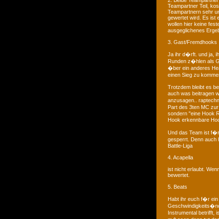
2. Beide Teampartner 
Teampartner Teil, kos
Teampartnern sehr un
gewertet wird. Es ist 
wollen hier keine fes
ausgeglichenes Ergebn
3. Gast/Fremdhooks
Ja ihr d�rft. und ja,
Runden z�hlen als G
�ber ein anderes Hea
einen Sieg zu kommen
Trotzdem bleibt es bei
auch was beitragen w
anzusagen.. raptechn
Part des 3ten MC zur 
sondern "eine Hook Re
Hook erkennbare Ho
Und das Team ist f�r
gesperrt. Denn auch 
Battle-Liga
4. Acapella
ist nicht erlaubt. We
bewertet.
5. Beats
Habt ihr euch f�r ein
Geschwindigkeits�nd
Instrumental betrifft