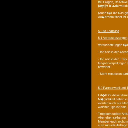
Bei Fragen, Beschwer
jury@r-b-a.de
wende
(Auch f�r die DJs gil
Au�erdem findet ihr d
5. Die Teamliga
5.1 Voraussetzungen
Voraussetzungen f�r
- Ihr seid in der Adv
- Ihr seid in der Ent
Gegnerverpeilungen z�
bewertet.
- Nicht mitspielen dar
5.2 Partnerwahl un
Erf�llt ihr diese Vor
M�glichkeit haben eu
werden auch nur Membe
welcher Liga ihr seid,
Trotzdem sollten Anfr
Aber eben selbst nur
Member euch nicht me
eure aktuelle Anfrage