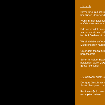
1.5 Beats
Bevor ihr eure Hinru
hochladen, damit er d
Wenn ihr den falsche
notfalls checken, um f
Bitte verwendet eure 
Instrumentale sind ur
ist die RBA Geschich
Wir sind dabei auf eur
M�glichkeiten haben
Unter dem Men�punkt 
bereitgestellt.
Solltet ihr selber B
beisteuern wollen, k
Beats hochladen.
1.6 Wortwahl oder: 
Der gute Geschmack so
Ausschluss plus bzw.
Kraftausdr�cke sowi
nicht �bertreiben!