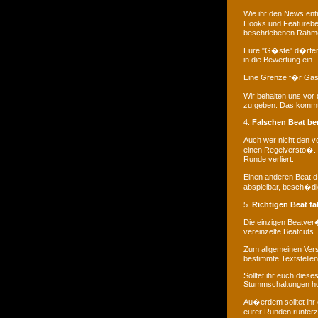
Wie ihr den News ent
Hooks und Featurebei
beschriebenen Rahm
Eure "G�ste" d�rfen 
in die Bewertung ein.
Eine Grenze f�r Gastb
Wir behalten uns vor
zu geben. Das kommt 
4.
Falschen Beat be
Auch wer nicht den 
einen Regelversto�. 
Runde verliert.
Einen anderen Beat d
abspielbar, besch�dig
5.
Richtigen Beat f
Die einzigen Beatver
vereinzelte Beatcuts.
Zum allgemeinen Vers
bestimmte Textstelle
Solltet ihr euch diese
Stummschaltungen ho
Au�erdem solltet ihr
eurer Runden runter