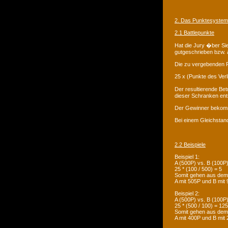
2. Das Punktesystem
2.1 Battlepunkte
Hat die Jury �ber Si
gutgeschrieben bzw.
Die zu vergebenden P
25 x (Punkte des Ver
Der resultierende Bet
dieser Schranken en
Der Gewinner bekommt
Bei einem Gleichstan
2.2 Beispiele
Beispiel 1:
A (500P) vs. B (100P)
25 * (100 / 500) = 5
Somit gehen aus dem 
A mit 505P und B mit
Beispiel 2:
A (500P) vs. B (100P)
25 * (500 / 100) = 12
Somit gehen aus dem 
A mit 400P und B mit