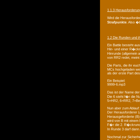
1.1.3 Herausforderu
Wird die Herausforder
Strafpunkte
. Also �b
1.2 Die Runden und ih
Ein Battle besteht aus
Hin- und einer R�ckru
Hinrunde (allgemein 
von RR2 redet, meint
Die Parts, die ihr eu
MCs hochgeladen we
als der erste Part des
Ein Beispiel:
9999-6.mp3
Das ist der Name de
Die 6 steht f�r die 
5=HR2, 6=RR2, 7=Be
Nun aber zum Ablauf:
Der Herausforderer (A
Herausgeforderte (B)
wird von B mit einem 
F�r die 2. R�ckrunde
In Runde 3 darf dann
Nochmal zur Sicherhe