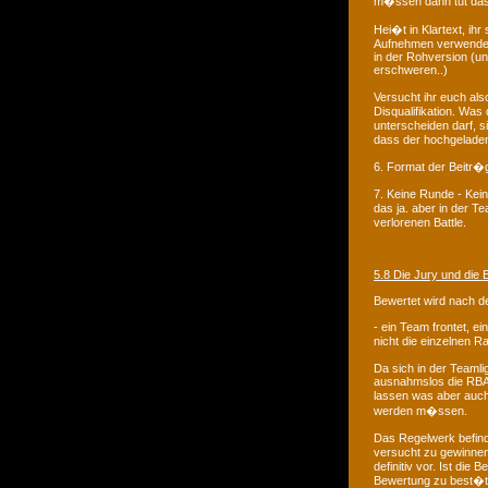
m�ssen dann tut das 
Hei�t in Klartext, ih
Aufnehmen verwendet. 
in der Rohversion (un
erschweren..)
Versucht ihr euch al
Disqualifikation. Was
unterscheiden darf, s
dass der hochgeladen
6. Format der Beitr�g
7. Keine Runde - Kein
das ja. aber in der T
verlorenen Battle.
5.8 Die Jury und die
Bewertet wird nach den
- ein Team frontet, e
nicht die einzelnen 
Da sich in der Teamlig
ausnahmslos die RBA 
lassen was aber auch
werden m�ssen.
Das Regelwerk befinde
versucht zu gewinnen 
definitiv vor. Ist di
Bewertung zu best�ti