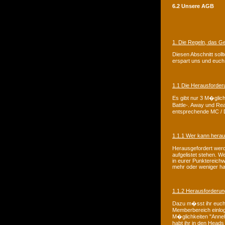
6.2 Unsere AGB
1. Die Regeln, das Ge
Diesen Abschnitt soll
erspart uns und euc
1.1 Die Herausforde
Es gibt nur 3 M�glich
Battle-. Away und Rea
entsprechende MC / D
1.1.1 Wer kann hera
Herausgefordert werd
aufgelistet stehen. 
in eurer Punktereichw
mehr oder weniger hab
1.1.2 Herausforderu
Dazu m�sst ihr euch
Memberbereich einlogg
M�glichkeiten "Anne
habt ihr in den Heads