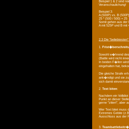
Beispiel 1 & 2 sind r
Veranschaulichung!
Beispiel 3:
A (500P) vs. B (500P)
25 * (500 / 500) = 25
Somit gehen aus der B
A mit 525P und B mit
2.3 Die "beliebteste
1.
Frist�berschreit
Sowohl w�hrend des B
(Battle wird nicht in
In beiden F�llen wird
eingehalten hat, bek
Die gleiche Strafe er
ank�ndigt und sie z
sich damit einversta
2.
Text biten
:
Nachdem ein Vollidio
Punkt an dieser Stel
gerne "zitiert", aber
Wer Text bitet muss da
Extremes Gebite (z.B
Ausschluss aus der 
3.
Teambattlebeitr