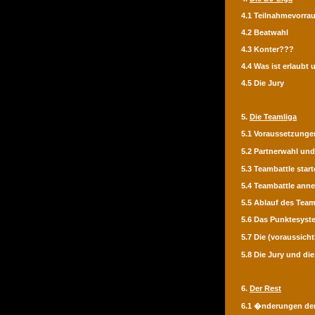
4.1 Teilnahmevorra
4.2 Beatwahl
4.3 Konter???
4.4 Was ist erlaubt
4.5 Die Jury
5.
Die Teamliga
5.1 Voraussetzunge
5.2 Partnerwahl u
5.3 Teambattle star
5.4 Teambattle ann
5.5 Ablauf des Team
5.6 Das Punktesyst
5.7 Die (voraussich
5.8 Die Jury und di
6.
Der Rest
6.1 �nderungen der