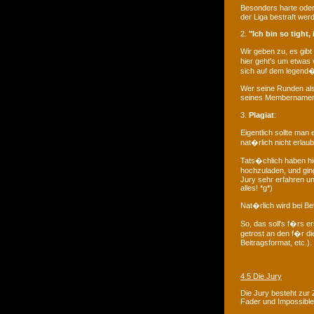
Besonders harte oder
der Liga bestraft wer
2.
"Ich bin so tight
Wir geben zu, es gibt
hier geht's um etwas
sich auf dem legend�
Wer seine Runden also 
seines Membernamens
3.
Plagiat
:
Eigentlich sollte ma
nat�rlich nicht erlaub
Tats�chlich haben hi
hochzuladen, und gin
Jury sehr erfahren un
alles! *g*)
Nat�rlich wird bei Be
So, das soll's f�rs 
getrost an den f�r di
Beitragsformat, etc.).
4.5 Die Jury
Die Jury besteht zur
Fader und Impossible