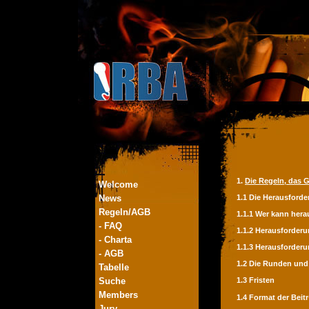
1.
Die Regeln, das G
Welcome
News
1.1 Die Herausford
Regeln/AGB
1.1.1 Wer kann her
- FAQ
1.1.2 Herausforde
- Charta
1.1.3 Herausforder
- AGB
1.2 Die Runden und 
Tabelle
Suche
1.3 Fristen
Members
1.4 Format der Bei
Jury