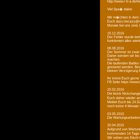
http://www.r-b-a.de
Viel Spa� dabei.
Wir m�chten in dem 
Euch dazu bei jury@r
Monate bei uns sind
10.12.2016
Der Fehler wurde beho
funktioniert alles wied
08.08.2016
Der Sommer ist zwar
Daher werden wir bis
machen.
Die laufenden Battles
gestartet werden. Bed
kleinen Verzögerung
Ihr könnt Euch gerne 
FB Seite https://www
20.02.2016
Die letzte Nickchang
Euch daher wieder a
Meldet Euch bis 24.0
noch keine 4 Monate
03.05.2015
Die Wartungsarbeiten 
20.04.2015
Aufgrund von Wartungs
kommenden 14 Tage e
Wir sehen uns frisch 