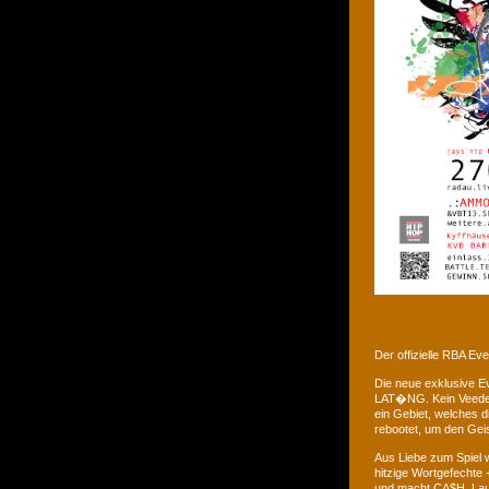
Der offizielle RBA E
Die neue exklusive 
LAT�NG. Kein Veedel 
ein Gebiet, welches d
rebootet, um den Gei
Aus Liebe zum Spiel w
hitzige Wortgefechte 
und macht CA$H. Laus