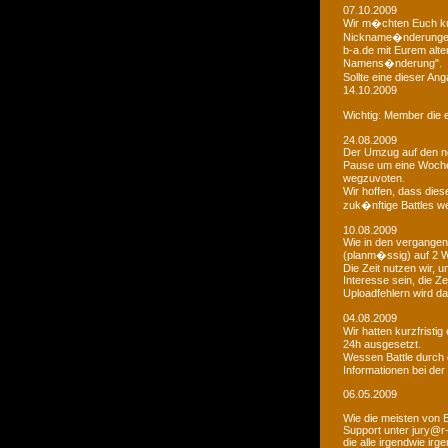
07.10.2009
Wir m�chten Euch kur
Nickname�nderungen 
b-a.de mit Eurem alt
Namens�nderung".
Sollte eine dieser An
14.10.2009
Wichtig: Member die e
24.08.2009
Der Umzug auf den ne
Pause um eine Woche 
wegzuvoten.
Wir hoffen, dass dies
zuk�nftige Battles we
10.08.2009
Wie in den vergangen
(planm�ssig) auf 2 
Die Zeit nutzen wir,
Interesse sein, die Z
Uploadfehlern wird 
04.08.2009
Wir hatten kurzfristi
24h ausgesetzt.
Wessen Battle durch 
Informationen bei der
06.05.2009
Wie die meisten von 
Support unter jury@r
die alle irgendwie i