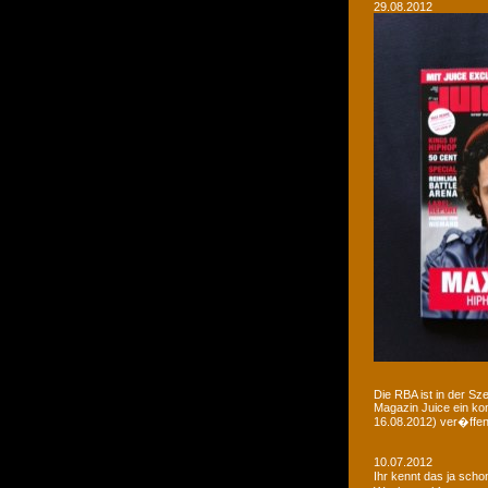
29.08.2012
Die RBA ist in der Sz
Magazin Juice ein ko
16.08.2012) ver�ffent
10.07.2012
Ihr kennt das ja sch