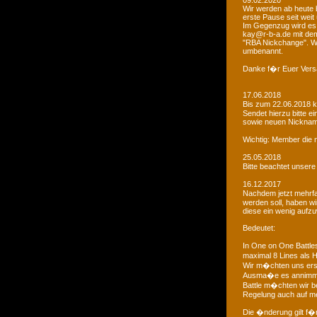
09.02.2020
Wir werden ab heute b
erste Pause seit weit
Im Gegenzug wird es 
kay@r-b-a.de mit dem
"RBA Nickchange". Wic
umbenannt.
Danke f�r Euer Vers
17.06.2018
Bis zum 22.06.2018 
Sendet hierzu bitte e
sowie neuen Nicknam
Wichtig: Member die 
25.05.2018
Bitte beachtet unser
16.12.2017
Nachdem jetzt mehrf
werden soll, haben 
diese ein wenig aufz
Bedeutet:
In One on One Battle
maximal 8 Lines als H
Wir m�chten uns ers
Ausma�e es annimmt
Battle m�chten wir be
Regelung auch auf me
Die �nderung gilt f�r