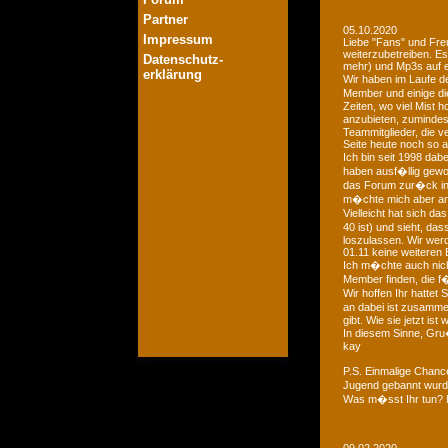
Partner
05.10.2020
Impressum
Liebe "Fans" und Fre
weiterzubetreiben. Es
Datenschutz-
mehr) und Mp3s auf e
erklärung
Wir haben im Laufe der
Member und einige di
Zeiten, wo viel Mist 
anzubieten, zumindest
Teammitglieder, die v
Seite heute noch so a
Ich bin seit 1998 dab
haben ausf�llig gewo
das Forum zur�ck in d
m�chte mich aber an 
Vielleicht hat sich 
40 ist) und sieht, das
loszulassen. Wir we
01.11 keine weiteren 
Ich m�chte auch nich
Member finden, die f�
Wir hoffen Ihr hattet
an dabei ist zusamme
gibt. Wie sie jetzt is
In diesem Sinne, Gr
kay
P.S. Einmalige Chan
Jugend gebannt wurde
Was m�sst Ihr tun? 