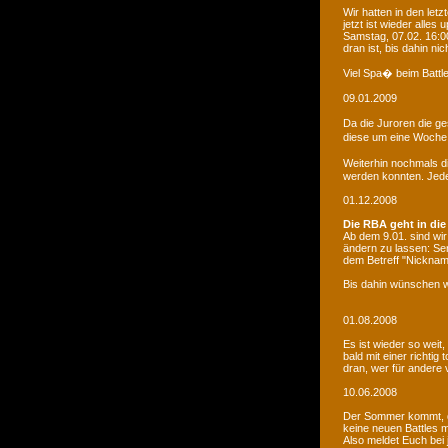
Wir hatten in den le
jetzt ist wieder alles
Samstag, 07.02. 16:00
dran ist, bis dahin ni
Viel Spa� beim Battle
09.01.2009
Da die Juroren die g
diese um eine Woche 
Weiterhin nochmals d
werden konnten. Jede 
01.12.2008
Die RBA geht in die
Ab dem 9.01. sind wi
ändern zu lassen: Se
dem Betreff "Nicknam
Bis dahin wünschen w
01.08.2008
Es ist wieder so weit
bald mit einer richti
dran, wer für andere 
10.06.2008
Der Sommer kommt, d
keine neuen Battles
Also meldet Euch bei