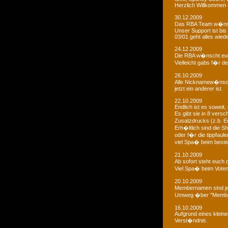
Herzlich Willkommen u
30.12.2009
Das RBA Team w�nscht
Unser Support ist bis 
03/01 geht alles wied
24.12.2009
Die RBA w�nscht euc
Vielleicht gabs f�r d
26.10.2009
Alle Nicknamew�nsche
jetzt ein anderer ist.
22.10.2009
Endlich ist es soweit, 
Es gibt sie in 8 ver
Zusatzdrucks (z.b. 
Erh�ltlich sind die Sh
oder f�r die tippfaule
viel Spa� beim bestel
21.10.2009
Ab sofort steht euch
Viel Spa� beim Voten
20.10.2009
Membernamen sind je
Umweg �ber "Membe
16.10.2009
Aufgrund eines klein
Verst�ndnis.