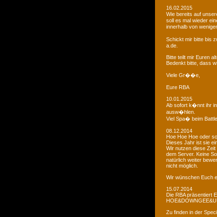
16.02.2015
Wie bereits auf uns
soll es mal wieder e
innerhalb von wenigen
Schickt mir bitte bi
a.de.
Bitte teilt mir Euren
Bedenkt bitte, dass w
Viele Gr��e,
Eure RBA
10.01.2015
Ab sofort k�nnt ihr 
ausw�hlen.
Viel Spa� beim Battl
08.12.2014
Hoe Hoe Hoe oder so.
Dieses Jahr ist sie e
Wir nutzen diese Zeit
dem Server. Keine Sor
natürlich weiter bewer
nicht möglich.
Wir wünschen Euch e
15.07.2014
Die RBA präsentiert 
HOE&DOWNGEE&U
Zu finden in der Spec