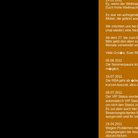
24.12.2011
Ey, wenn der Weihnac
Euch frohe Weihnacht
Es war ein aufregendes
Mütter, die gefickt wu
Wir möchten uns bei 
(mal wieder) eine Nic
Ab dem 27. bis zum 0
Bitte gebt den alten
Monate verwendet wo
Viele Grü�e, Euer 
05.08.2011
Die Sommerpause ist 
m�glich.
16.07.2011
Die RBA geht ab �be
kurzen Auszeit, also 
08.07.2011
Der VIP Status wurde 
automatisch VIP Stat
um sich den Status zu
Es sei aber auch hie
Bewertungskriterien f
ausgevotet und ihr ste
24.04.2011
Wegen Problemen mit
(eingegangen bis heu
abzuschicken.