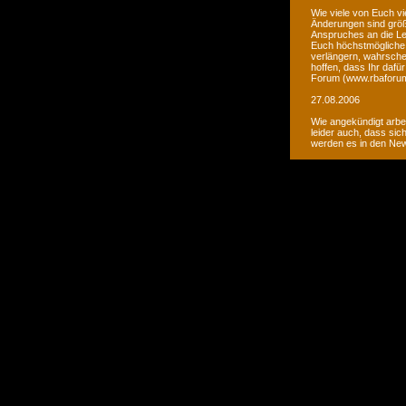
Wie viele von Euch vi
Änderungen sind größ
Anspruches an die Le
Euch höchstmögliche 
verlängern, wahrsche
hoffen, dass Ihr daf
Forum (www.rbaforum
27.08.2006
Wie angekündigt arbe
leider auch, dass sic
werden es in den Ne