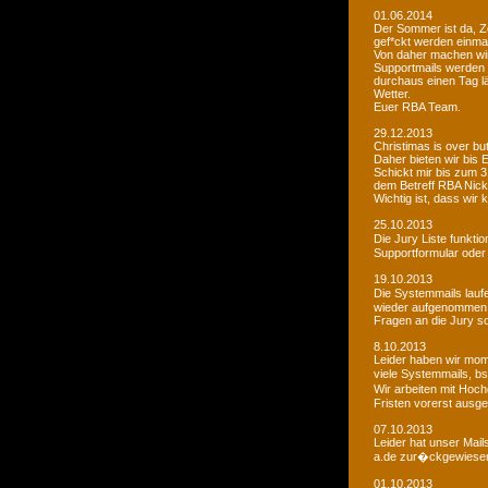
01.06.2014
Der Sommer ist da, Ze
gef*ckt werden einma
Von daher machen wi
Supportmails werden n
durchaus einen Tag l
Wetter.
Euer RBA Team.
29.12.2013
Christimas is over but w
Daher bieten wir bis
Schickt mir bis zum 
dem Betreff RBA Nic
Wichtig ist, dass wi
25.10.2013
Die Jury Liste funkti
Supportformular oder 
19.10.2013
Die Systemmails laufe
wieder aufgenommen
Fragen an die Jury sol
8.10.2013
Leider haben wir mome
viele Systemmails, b
Wir arbeiten mit Hoch
Fristen vorerst ausge
07.10.2013
Leider hat unser Mai
a.de zur�ckgewiesen. 
01.10.2013