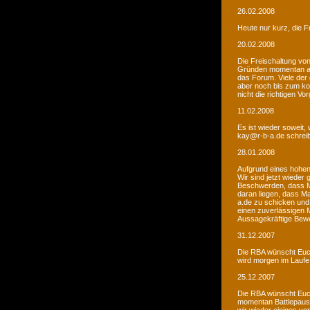
26.02.2008
Heute nur kurz, die F
20.02.2008
Die Freischaltung vo
Gründen momentan au
das Forum. Viele de
aber noch bis zum kom
nicht die richtigen V
11.02.2008
Es ist wieder soweit,
kay@r-b-a.de schreib
28.01.2008
Aufgrund eines hohen
Wir sind jetzt wieder
Beschwerden, dass M
daran liegen, dass Ma
a.de zu schicken und
einen zuverlässigen 
Aussagekräftige Bew
31.12.2007
Die RBA wünscht Euch
wird morgen im Laufe 
25.12.2007
Die RBA wünscht Euch
momentan Battlepause