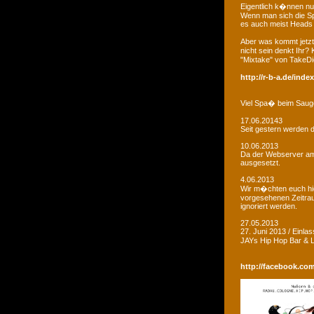
Eigentlich k�nnen nu
Wenn man sich die Sp
es auch meist Heads R
Aber was kommt jetzt
nicht sein denkt Ihr?
"Mixtake" von TakeDi
http://r-b-a.de/ind
Viel Spa� beim Saug
17.06.20143
Seit gestern werden d
10.06.2013
Da der Webserver am W
ausgesetzt.
4.06.2013
Wir m�chten euch hie
vorgesehenen Zeitrau
ignoriert werden.
27.05.2013
27. Juni 2013 / Einla
JAYs Hip Hop Bar &
http://facebook.co