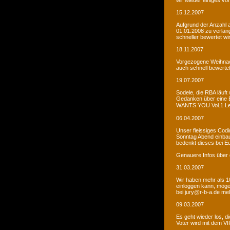
wir wieder einiges vor
15.12.2007
Aufgrund der Anzahl 
01.01.2008 zu verlän
schneller bewertet wi
18.11.2007
Vorgezogene Weihnach
auch schnell bewertet
19.07.2007
Sodele, die RBA läuft 
Gedanken über eine 
WANTS YOU Vol.1 Let�s
06.04.2007
Unser fleissiges Codi
Sonntag Abend einbaue
bedenkt dieses bei E
Genauere Infos über 
31.03.2007
Wir haben mehr als 10
einloggen kann, möge
bei jury@r-b-a.de me
09.03.2007
Es geht wieder los, di
Voter wird mit dem VIP