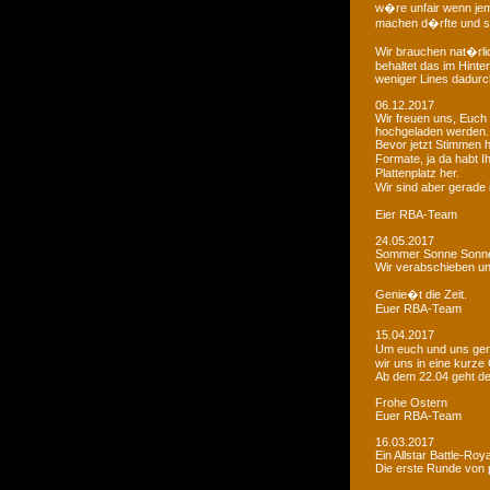
w�re unfair wenn je
machen d�rfte und som
Wir brauchen nat�rlic
behaltet das im Hinte
weniger Lines dadurc
06.12.2017
Wir freuen uns, Euch 
hochgeladen werden.
Bevor jetzt Stimmen 
Formate, ja da habt I
Plattenplatz her.
Wir sind aber gerade
Eier RBA-Team
24.05.2017
Sommer Sonne Sonne
Wir verabschieben u
Genie�t die Zeit.
Euer RBA-Team
15.04.2017
Um euch und uns gen
wir uns in eine kurze
Ab dem 22.04 geht der
Frohe Ostern
Euer RBA-Team
16.03.2017
Ein Allstar Battle-Ro
Die erste Runde von p