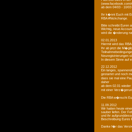
(www.facebook.com/r
ab dem 04/03 - 10/03
Ihr k�nnt Euch mit 
RBA #Nickchange.
Bitte schreibt Euren
Wichtig, neue Account
wird die �nderung na
02.01.2013
Hiermit wird das RBA-
Ihr ab jetzt die M�g
Teilnahmebedingungen 
Neuregistrierungen s
In diesem Sinne auf 
22.12.2012
Ein langes, spannendes
gestartet und noch m
dass sie mal eine Pa
daher
ab dem 02.01 wieder 
mit einer Verz�gerun
Die RBA w�nscht Euc
11.09.2012
Wir hatten heute ein
sauber liefen. Der Feh
und ihr aufgrunddesse
Beschreibung Eures 
Danke f�r das Vers