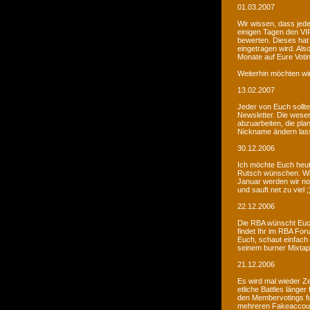
01.03.2007
Wir wissen, dass jede
einigen Tagen den VIP
bewerten. Dieses hat 
eingetragen wird. Als
Monate auf Eure Voti
Weiterhin möchten wi
13.02.2007
Jeder von Euch sollte 
Newsletter. Die wesen
abzuarbeiten, die pla
Nickname ändern lass
30.12.2006
Ich möchte Euch heut
Rutsch wünschen. Wir 
Januar werden wir noc
und sauft net zu viel ;
22.12.2006
Die RBA wünscht Euch
findet Ihr im RBA Fo
Euch, schaut einfach
seinem burner Mixtap
21.12.2006
Es wird mal wieder Ze
etliche Battles länge
den Membervotings fun
mehreren Fakeaccount