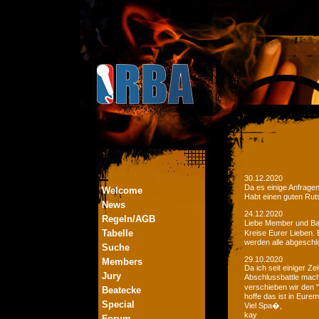
30.12.2020
Da es einige Anfrage
Welcome
Habt einen guten Ruts
News
24.12.2020
Regeln/AGB
Liebe Member und Bat
Tabelle
Kreise Eurer Lieben.
werden alle abgeschl
Suche
29.10.2020
Members
Da ich seit einiger Z
Jury
Abschlussbattle mac
verschieben wir den 
Beatecke
hoffe das ist in Eurem
Special
Viel Spa�,
kay
Forum