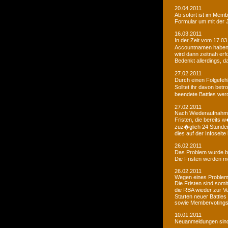
20.04.2011
Ab sofort ist im Memb
Formular um mit der J
16.03.2011
In der Zeit vom 17.03
Accountnamen haben w
wird dann zeitnah erf
Bedenkt allerdings, 
27.02.2011
Durch einen Folgefeh
Solltet ihr davon betr
beendete Battles wer
27.02.2011
Nach Wiederaufnahme d
Fristen, die bereits
zuz�glich 24 Stunden 
dies auf der Infoseite
26.02.2011
Das Problem wurde b
Die Fristen werden m
26.02.2011
Wegen eines Problems
Die Fristen sind somi
die RBA wieder zur 
Starten neuer Battles
sowie Membervotings.
10.01.2011
Neuanmeldungen sind