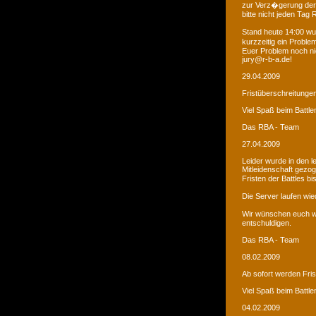
zur Verz�gerung der
bitte nicht jeden Tag
Stand heute 14:00 wur
kurzzeitig ein Proble
Euer Problem noch ni
jury@r-b-a.de!
29.04.2009
Fristüberschreitunge
Viel Spaß beim Battle
Das RBA - Team
27.04.2009
Leider wurde in den 
Mitleidenschaft gezo
Fristen der Battles b
Die Server laufen wied
Wir wünschen euch we
entschuldigen.
Das RBA - Team
08.02.2009
Ab sofort werden Fri
Viel Spaß beim Battle
04.02.2009