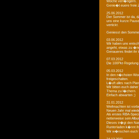
Woche verl�ngern.
Genie�t euere freie
25.06.2012
Der Sommer ist da, da
uns eine kurze Paus
vertickt.
Geniesst den Sommer
03.06.2012
Wir haben uns entsch
angeht, etwas zu �n
Genaueres findet ihr 
07.03.2012
Die 100Pkt-Regelung
05.03.2012
In den n�chsten Woc
freigeschalten.
L�uft alles nach Pla
Wir bitten euch dahe
Thema zu l�chern.
Einfach abwarten ;)
31.01.2012
Weihnachten ist vorb
Neuen Jahr mal wiede
Als erstes RBA-Speci
netterweise sein Albu
Dieses tr�gt den Na
Runterladen k�nnt ih
Wir w�nschen euch 