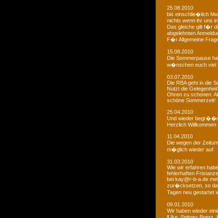
25.08.2010
bis einschlie�lich Mo
nichts wenn ihr uns in
Das gleiche gilt f�r 
abgelehnten Anmeldu
F�r Allgemeine Fragen
15.08.2010
Die Sommerpause hat
w�nschen euch viel 
03.07.2010
Die RBA geht in die
Nutzt die Gelegenheit
Ohren zu schonen. Ab
schöne Sommerzeit!
25.04.2010
Und wieder begr��e
Herzlich Willkommen u
11.04.2010
Die wegen der Zeitums
m�glich wieder auf.
31.03.2010
Wie wir erfahren habe
fehlerhaften Fristanz
bei kay@r-b-a.de mel
zur�cksetzen, so das
Tagen neu gestartet
09.01.2010
Wir haben wieder ein
lUke, Spitney Beers, 