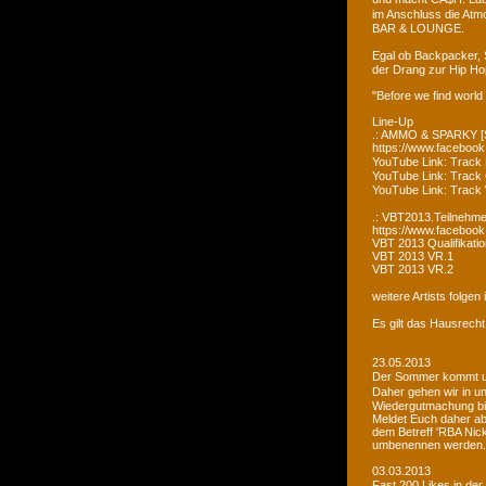
im Anschluss die Atm
BAR & LOUNGE.
Egal ob Backpacker, 
der Drang zur Hip Ho
"Before we find world
Line-Up
.: AMMO & SPARKY [S
https://www.faceboo
YouTube Link: Trac
YouTube Link: Trac
YouTube Link: Tra
.: VBT2013.Teilnehme
https://www.facebook
VBT 2013 Qualifikatio
VBT 2013 VR.1
VBT 2013 VR.2
weitere Artists folge
Es gilt das Hausrecht
23.05.2013
Der Sommer kommt un
Daher gehen wir in u
Wiedergutmachung bi
Meldet Euch daher ab
dem Betreff 'RBA Nick
umbenennen werden.
03.03.2013
Fast 200 Likes in de