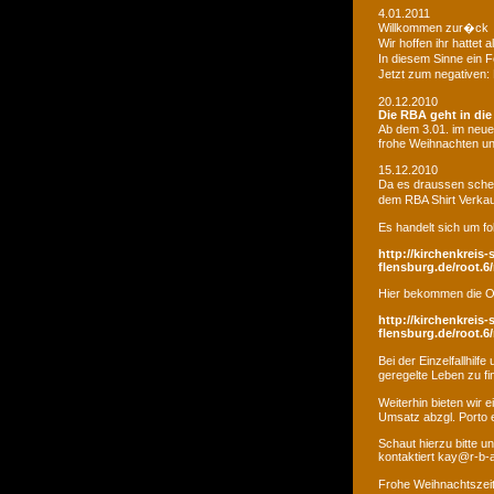
4.01.2011
Willkommen zur�ck
Wir hoffen ihr hatte
In diesem Sinne ein 
Jetzt zum negativen:
20.12.2010
Die RBA geht in di
Ab dem 3.01. im neue
frohe Weihnachten un
15.12.2010
Da es draussen schei
dem RBA Shirt Verkau
Es handelt sich um fo
http://kirchenkreis-
flensburg.de/root.6/
Hier bekommen die O
http://kirchenkreis-
flensburg.de/root.6/
Bei der Einzelfallhi
geregelte Leben zu fi
Weiterhin bieten wir
Umsatz abzgl. Porto e
Schaut hierzu bitte u
kontaktiert kay@r-b-
Frohe Weihnachtszei