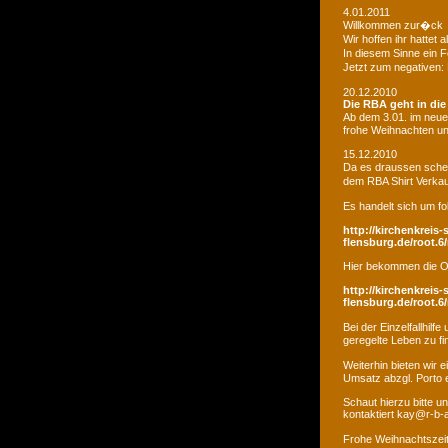
4.01.2011
Willkommen zur�ck
Wir hoffen ihr hatte
In diesem Sinne ein 
Jetzt zum negativen:
20.12.2010
Die RBA geht in di
Ab dem 3.01. im neue
frohe Weihnachten un
15.12.2010
Da es draussen schei
dem RBA Shirt Verkau
Es handelt sich um fo
http://kirchenkreis-
flensburg.de/root.6/
Hier bekommen die O
http://kirchenkreis-
flensburg.de/root.6/
Bei der Einzelfallhi
geregelte Leben zu fi
Weiterhin bieten wir
Umsatz abzgl. Porto e
Schaut hierzu bitte u
kontaktiert kay@r-b-
Frohe Weihnachtszei