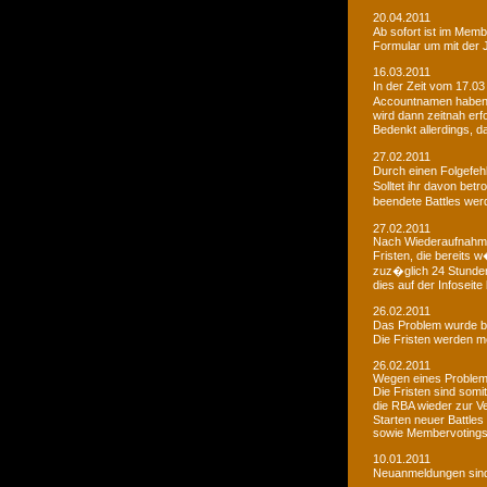
20.04.2011
Ab sofort ist im Memb
Formular um mit der J
16.03.2011
In der Zeit vom 17.03
Accountnamen haben w
wird dann zeitnah erf
Bedenkt allerdings, 
27.02.2011
Durch einen Folgefeh
Solltet ihr davon betr
beendete Battles wer
27.02.2011
Nach Wiederaufnahme d
Fristen, die bereits
zuz�glich 24 Stunden 
dies auf der Infoseite
26.02.2011
Das Problem wurde b
Die Fristen werden m
26.02.2011
Wegen eines Problems
Die Fristen sind somi
die RBA wieder zur 
Starten neuer Battles
sowie Membervotings.
10.01.2011
Neuanmeldungen sind