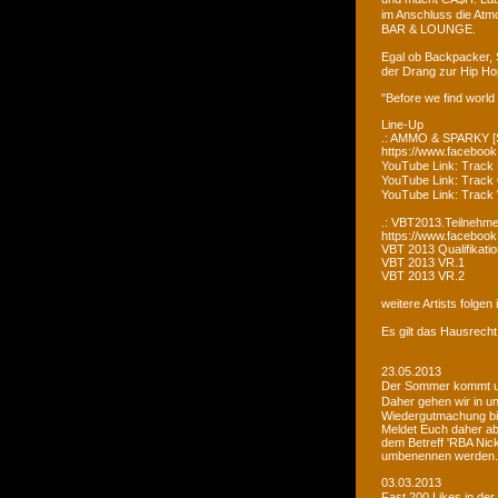
im Anschluss die Atm
BAR & LOUNGE.
Egal ob Backpacker, 
der Drang zur Hip Ho
"Before we find world
Line-Up
.: AMMO & SPARKY [S
https://www.faceboo
YouTube Link: Trac
YouTube Link: Trac
YouTube Link: Tra
.: VBT2013.Teilnehme
https://www.facebook
VBT 2013 Qualifikatio
VBT 2013 VR.1
VBT 2013 VR.2
weitere Artists folge
Es gilt das Hausrecht
23.05.2013
Der Sommer kommt un
Daher gehen wir in u
Wiedergutmachung bi
Meldet Euch daher ab
dem Betreff 'RBA Nick
umbenennen werden.
03.03.2013
Fast 200 Likes in de