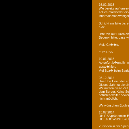
16.02.2015
Wie bereits auf uns
soll es mal wieder e
innerhalb von wenigen
Schickt mir bitte bi
a.de.
Bitte teilt mir Euren
Bedenkt bitte, dass w
Viele Gr��e,
Eure RBA
10.01.2015
Ab sofort k�nnt ihr 
ausw�hlen.
Viel Spa� beim Battl
08.12.2014
Hoe Hoe Hoe oder so.
Dieses Jahr ist sie e
Wir nutzen diese Zeit
dem Server. Keine Sor
natürlich weiter bewer
nicht möglich.
Wir wünschen Euch e
15.07.2014
Die RBA präsentiert 
HOE&DOWNGEE&U
Zu finden in der Spec