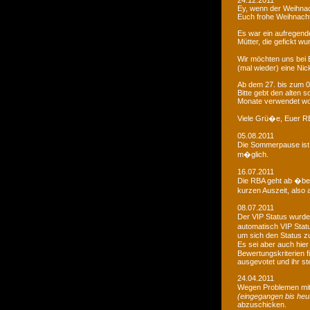
24.12.2011
Ey, wenn der Weihnac
Euch frohe Weihnacht
Es war ein aufregendes
Mütter, die gefickt wu
Wir möchten uns bei 
(mal wieder) eine Nic
Ab dem 27. bis zum 0
Bitte gebt den alten
Monate verwendet wo
Viele Grü�e, Euer 
05.08.2011
Die Sommerpause ist 
m�glich.
16.07.2011
Die RBA geht ab �be
kurzen Auszeit, also 
08.07.2011
Der VIP Status wurde 
automatisch VIP Stat
um sich den Status zu
Es sei aber auch hie
Bewertungskriterien f
ausgevotet und ihr ste
24.04.2011
Wegen Problemen mit
(eingegangen bis heu
abzuschicken.