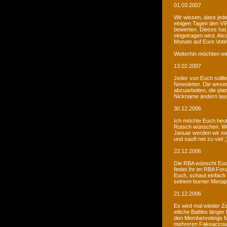
01.03.2007
Wir wissen, dass jede
einigen Tagen den VIP
bewerten. Dieses hat 
eingetragen wird. Als
Monate auf Eure Voti
Weiterhin möchten wi
13.02.2007
Jeder von Euch sollte 
Newsletter. Die wesen
abzuarbeiten, die pla
Nickname ändern lass
30.12.2006
Ich möchte Euch heut
Rutsch wünschen. Wir 
Januar werden wir noc
und sauft net zu viel ;
22.12.2006
Die RBA wünscht Euch
findet Ihr im RBA Fo
Euch, schaut einfach
seinem burner Mixtap
21.12.2006
Es wird mal wieder Ze
etliche Battles länge
den Membervotings fun
mehreren Fakeaccount