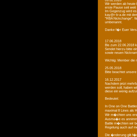
09.02.2020
Wir werden ab heute b
erste Pause seit weit
Im Gegenzug wird es 
kay@r-b-a.de mit dem
"RBA Nickchange". Wic
umbenannt.
Danke f�r Euer Vers
17.06.2018
Bis zum 22.06.2018 
Sendet hierzu bitte e
sowie neuen Nicknam
Wichtig: Member die 
25.05.2018
Bitte beachtet unser
16.12.2017
Nachdem jetzt mehrf
werden soll, haben 
diese ein wenig aufz
Bedeutet:
In One on One Battle
maximal 8 Lines als H
Wir m�chten uns ers
Ausma�e es annimmt
Battle m�chten wir be
Regelung auch auf me
Die �nderung gilt f�r