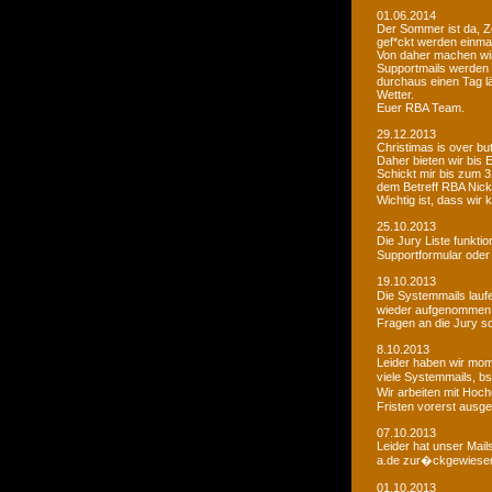
01.06.2014
Der Sommer ist da, Ze
gef*ckt werden einma
Von daher machen wi
Supportmails werden n
durchaus einen Tag l
Wetter.
Euer RBA Team.
29.12.2013
Christimas is over but w
Daher bieten wir bis
Schickt mir bis zum 
dem Betreff RBA Nic
Wichtig ist, dass wi
25.10.2013
Die Jury Liste funkti
Supportformular oder 
19.10.2013
Die Systemmails laufe
wieder aufgenommen
Fragen an die Jury sol
8.10.2013
Leider haben wir mome
viele Systemmails, b
Wir arbeiten mit Hoch
Fristen vorerst ausge
07.10.2013
Leider hat unser Mai
a.de zur�ckgewiesen. 
01.10.2013