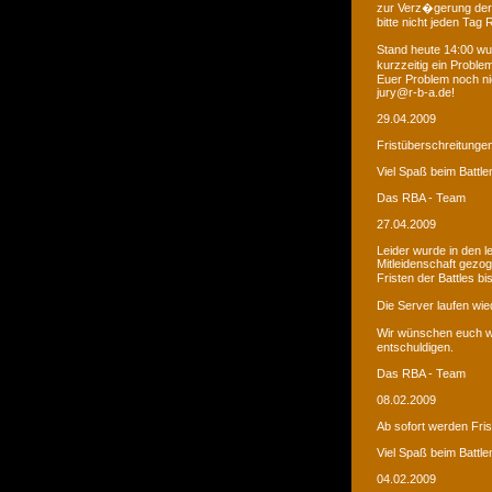
zur Verz�gerung der
bitte nicht jeden Tag
Stand heute 14:00 wur
kurzzeitig ein Proble
Euer Problem noch ni
jury@r-b-a.de!
29.04.2009
Fristüberschreitunge
Viel Spaß beim Battle
Das RBA - Team
27.04.2009
Leider wurde in den 
Mitleidenschaft gezo
Fristen der Battles b
Die Server laufen wied
Wir wünschen euch we
entschuldigen.
Das RBA - Team
08.02.2009
Ab sofort werden Fri
Viel Spaß beim Battle
04.02.2009