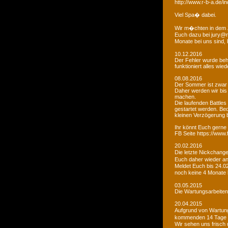
http://www.r-b-a.de
Viel Spa� dabei.
Wir m�chten in dem 
Euch dazu bei jury@r
Monate bei uns sind
10.12.2016
Der Fehler wurde beho
funktioniert alles wied
08.08.2016
Der Sommer ist zwar
Daher werden wir bis
machen.
Die laufenden Battles
gestartet werden. Bed
kleinen Verzögerung
Ihr könnt Euch gerne 
FB Seite https://www
20.02.2016
Die letzte Nickchang
Euch daher wieder a
Meldet Euch bis 24.0
noch keine 4 Monate
03.05.2015
Die Wartungsarbeiten 
20.04.2015
Aufgrund von Wartungs
kommenden 14 Tage e
Wir sehen uns frisch 