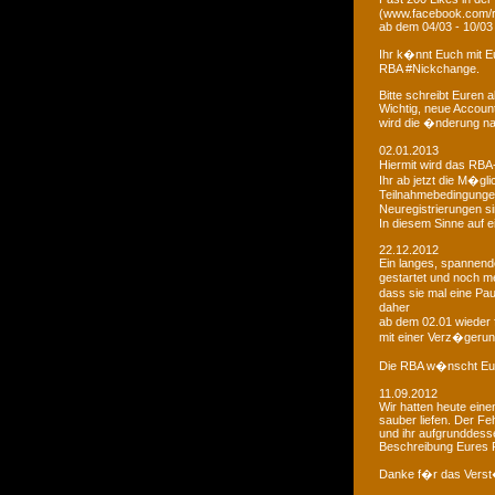
(www.facebook.com/r
ab dem 04/03 - 10/03
Ihr k�nnt Euch mit 
RBA #Nickchange.
Bitte schreibt Euren
Wichtig, neue Account
wird die �nderung na
02.01.2013
Hiermit wird das RBA-
Ihr ab jetzt die M�g
Teilnahmebedingungen 
Neuregistrierungen s
In diesem Sinne auf 
22.12.2012
Ein langes, spannendes
gestartet und noch m
dass sie mal eine Pa
daher
ab dem 02.01 wieder 
mit einer Verz�gerun
Die RBA w�nscht Euc
11.09.2012
Wir hatten heute ein
sauber liefen. Der Feh
und ihr aufgrunddesse
Beschreibung Eures 
Danke f�r das Vers