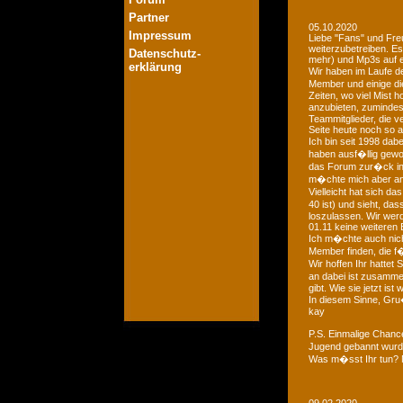
Partner
05.10.2020
Impressum
Liebe "Fans" und Fre
weiterzubetreiben. Es
Datenschutz-
mehr) und Mp3s auf e
erklärung
Wir haben im Laufe der
Member und einige di
Zeiten, wo viel Mist 
anzubieten, zumindest
Teammitglieder, die v
Seite heute noch so a
Ich bin seit 1998 dab
haben ausf�llig gewo
das Forum zur�ck in d
m�chte mich aber an 
Vielleicht hat sich 
40 ist) und sieht, das
loszulassen. Wir we
01.11 keine weiteren 
Ich m�chte auch nich
Member finden, die f�
Wir hoffen Ihr hattet
an dabei ist zusamme
gibt. Wie sie jetzt is
In diesem Sinne, Gr
kay
P.S. Einmalige Chan
Jugend gebannt wurde
Was m�sst Ihr tun? 