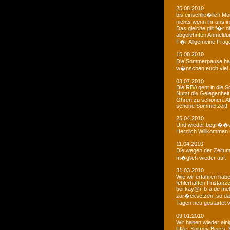
25.08.2010
bis einschlie�lich Mo
nichts wenn ihr uns in
Das gleiche gilt f�r 
abgelehnten Anmeldu
F�r Allgemeine Fragen
15.08.2010
Die Sommerpause hat
w�nschen euch viel 
03.07.2010
Die RBA geht in die
Nutzt die Gelegenheit
Ohren zu schonen. Ab
schöne Sommerzeit!
25.04.2010
Und wieder begr��e
Herzlich Willkommen u
11.04.2010
Die wegen der Zeitums
m�glich wieder auf.
31.03.2010
Wie wir erfahren habe
fehlerhaften Fristanz
bei kay@r-b-a.de mel
zur�cksetzen, so das
Tagen neu gestartet
09.01.2010
Wir haben wieder ein
lUke, Spitney Beers, 