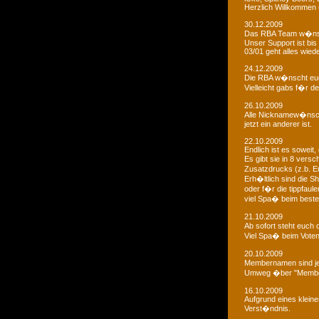
Herzlich Willkommen u
30.12.2009
Das RBA Team w�nscht
Unser Support ist bis 
03/01 geht alles wied
24.12.2009
Die RBA w�nscht euc
Vielleicht gabs f�r d
26.10.2009
Alle Nicknamew�nsche
jetzt ein anderer ist.
22.10.2009
Endlich ist es soweit, 
Es gibt sie in 8 ver
Zusatzdrucks (z.b. 
Erh�ltlich sind die Sh
oder f�r die tippfaule
viel Spa� beim bestel
21.10.2009
Ab sofort steht euch
Viel Spa� beim Voten
20.10.2009
Membernamen sind je
Umweg �ber "Membe
16.10.2009
Aufgrund eines klein
Verst�ndnis.