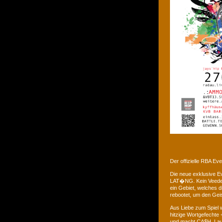
Der offizielle RBA E
Die neue exklusive 
LAT�NG. Kein Veedel 
ein Gebiet, welches d
rebootet, um den Gei
Aus Liebe zum Spiel w
hitzige Wortgefechte 
und macht CA$H. Laus