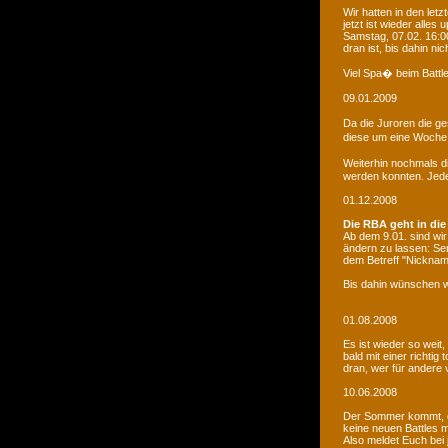
Wir hatten in den le
jetzt ist wieder alles
Samstag, 07.02. 16:00
dran ist, bis dahin ni
Viel Spa� beim Battle
09.01.2009
Da die Juroren die g
diese um eine Woche 
Weiterhin nochmals d
werden konnten. Jede 
01.12.2008
Die RBA geht in die
Ab dem 9.01. sind wi
ändern zu lassen: Se
dem Betreff "Nicknam
Bis dahin wünschen w
01.08.2008
Es ist wieder so weit
bald mit einer richti
dran, wer für andere 
10.06.2008
Der Sommer kommt, d
keine neuen Battles
Also meldet Euch bei