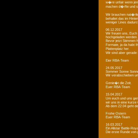
w�re unfair wenn je
machen d�rfte und som
Wir brauchen nat�rlic
behaltet das im Hinte
weniger Lines dadurc
06.12.2017
Wir freuen uns, Euch 
hochgeladen werden.
Bevor jetzt Stimmen 
Formate, ja da habt I
Plattenplatz her.
Wir sind aber gerade
Eier RBA-Team
24.05.2017
Sommer Sonne Sonne
Wir verabschieben u
Genie�t die Zeit.
Euer RBA-Team
15.04.2017
Um euch und uns gen
wir uns in eine kurze
Ab dem 22.04 geht der
Frohe Ostern
Euer RBA-Team
16.03.2017
Ein Allstar Battle-Ro
Die erste Runde von p