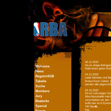
30.12.2020
Da es einige Anfrage
Welcome
Habt einen guten Ruts
News
24.12.2020
Regeln/AGB
Liebe Member und Bat
Tabelle
Kreise Eurer Lieben.
werden alle abgeschl
Suche
29.10.2020
Members
Da ich seit einiger Z
Jury
Abschlussbattle mac
verschieben wir den 
Beatecke
hoffe das ist in Eurem
Special
Viel Spa�,
kay
Forum