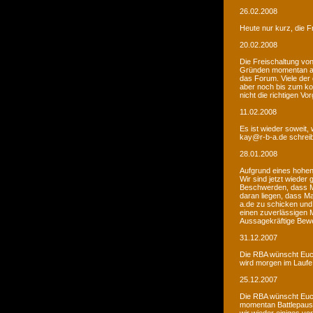
26.02.2008
Heute nur kurz, die F
20.02.2008
Die Freischaltung vo
Gründen momentan au
das Forum. Viele de
aber noch bis zum kom
nicht die richtigen V
11.02.2008
Es ist wieder soweit,
kay@r-b-a.de schreib
28.01.2008
Aufgrund eines hohen
Wir sind jetzt wieder
Beschwerden, dass M
daran liegen, dass Ma
a.de zu schicken und
einen zuverlässigen 
Aussagekräftige Bew
31.12.2007
Die RBA wünscht Euch
wird morgen im Laufe 
25.12.2007
Die RBA wünscht Euch
momentan Battlepause