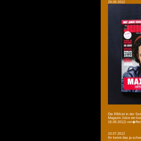
29.08.2012
Die RBA ist in der Sz
Magazin Juice ein ko
16.08.2012) ver�ffent
10.07.2012
Ihr kennt das ja sch