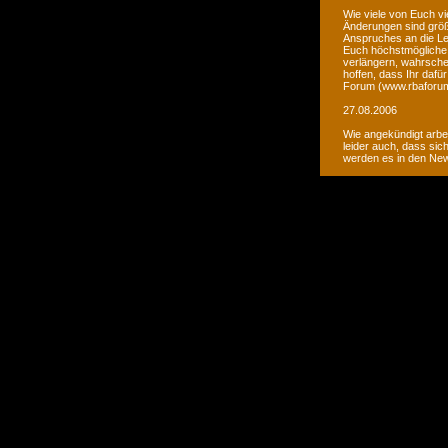
Wie viele von Euch vi
Änderungen sind größ
Anspruches an die Le
Euch höchstmögliche 
verlängern, wahrsche
hoffen, dass Ihr daf
Forum (www.rbaforum
27.08.2006
Wie angekündigt arbe
leider auch, dass sic
werden es in den Ne