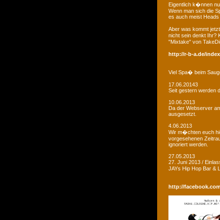
Eigentlich k�nnen nu
Wenn man sich die Sp
es auch meist Heads R
Aber was kommt jetzt
nicht sein denkt Ihr?
"Mixtake" von TakeDi
http://r-b-a.de/ind
Viel Spa� beim Saug
17.06.20143
Seit gestern werden d
10.06.2013
Da der Webserver am W
ausgesetzt.
4.06.2013
Wir m�chten euch hie
vorgesehenen Zeitrau
ignoriert werden.
27.05.2013
27. Juni 2013 / Einla
JAYs Hip Hop Bar &
http://facebook.co