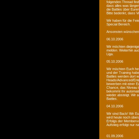
folgenden Thread fin
dass alles was länger
die Battles über Eur
Bitte bedenkt, dass V
Wir haben für die Fei
Special Bereich.
Ansonsten wünschen 
06.10.2006
Wir möchten diejenige
melden. Weiterhin auc
Liga.
05.10.2006
Wir möchten Euch he
und der Training habe
Battles werden dort w
Heads/Advanced/Entr
bewerben mit einer Eu
Chance, das Niveau in
bekommt Ihr automatis
wieder absteigt. Wir
Battles.
04.10.2006
Wir sind Back! Wir Euc
wird heute noch übera
Erfolgs der Membervot
Aufstieg erfolgt nur 
01.09.2006