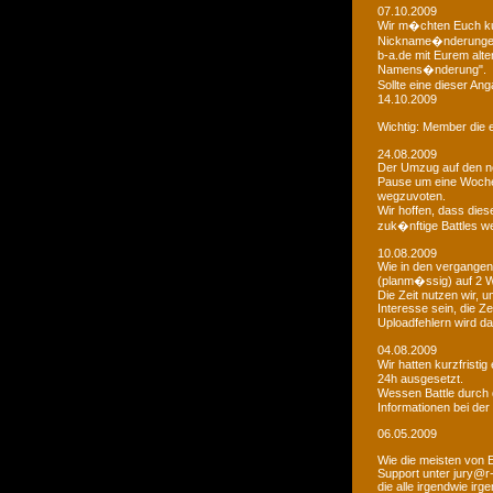
07.10.2009
Wir m�chten Euch kur
Nickname�nderungen 
b-a.de mit Eurem alt
Namens�nderung".
Sollte eine dieser An
14.10.2009
Wichtig: Member die e
24.08.2009
Der Umzug auf den ne
Pause um eine Woche 
wegzuvoten.
Wir hoffen, dass dies
zuk�nftige Battles we
10.08.2009
Wie in den vergangen
(planm�ssig) auf 2 
Die Zeit nutzen wir,
Interesse sein, die Z
Uploadfehlern wird 
04.08.2009
Wir hatten kurzfristi
24h ausgesetzt.
Wessen Battle durch 
Informationen bei der
06.05.2009
Wie die meisten von 
Support unter jury@r
die alle irgendwie i