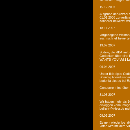
wir wieder einiges vor
15.12.2007
Aufgrund der Anzahl 
01.01.2008 zu verlän
schneller bewertet wi
18.11.2007
Vorgezogene Weihnach
auch schnell bewertet
19.07.2007
Sodele, die RBA läuft 
Gedanken über eine 
WANTS YOU Vol.1 Let�s
06.04.2007
Unser fleissiges Codi
Sonntag Abend einbaue
bedenkt dieses bei E
Genauere Infos über 
31.03.2007
Wir haben mehr als 10
einloggen kann, möge
bei jury@r-b-a.de me
09.03.2007
Es geht wieder los, di
Voter wird mit dem VIP