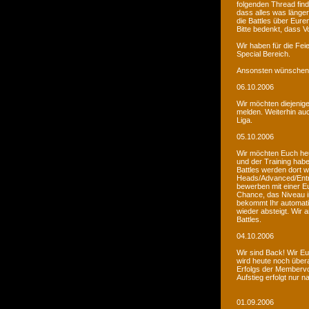
folgenden Thread fin
dass alles was länger
die Battles über Eur
Bitte bedenkt, dass V
Wir haben für die Fei
Special Bereich.
Ansonsten wünschen 
06.10.2006
Wir möchten diejenige
melden. Weiterhin auc
Liga.
05.10.2006
Wir möchten Euch he
und der Training habe
Battles werden dort w
Heads/Advanced/Entr
bewerben mit einer Eu
Chance, das Niveau in
bekommt Ihr automatis
wieder absteigt. Wir
Battles.
04.10.2006
Wir sind Back! Wir Euc
wird heute noch übera
Erfolgs der Membervot
Aufstieg erfolgt nur 
01.09.2006