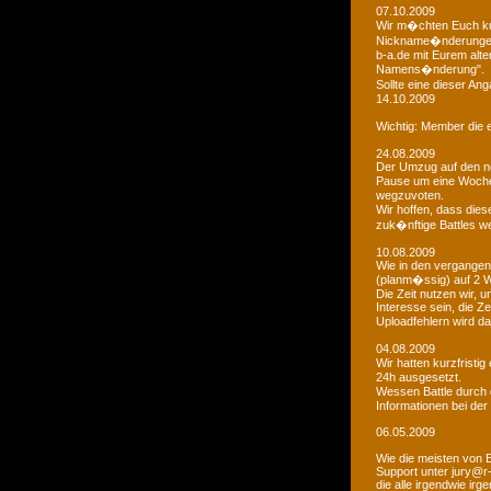
07.10.2009
Wir m�chten Euch kur
Nickname�nderungen 
b-a.de mit Eurem alt
Namens�nderung".
Sollte eine dieser An
14.10.2009
Wichtig: Member die e
24.08.2009
Der Umzug auf den ne
Pause um eine Woche 
wegzuvoten.
Wir hoffen, dass dies
zuk�nftige Battles we
10.08.2009
Wie in den vergangen
(planm�ssig) auf 2 
Die Zeit nutzen wir,
Interesse sein, die Z
Uploadfehlern wird 
04.08.2009
Wir hatten kurzfristi
24h ausgesetzt.
Wessen Battle durch 
Informationen bei der
06.05.2009
Wie die meisten von 
Support unter jury@r
die alle irgendwie i