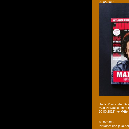
29.08.2012
Die RBA ist in der Sz
Magazin Juice ein ko
16.08.2012) ver�ffent
10.07.2012
Ihr kennt das ja sch