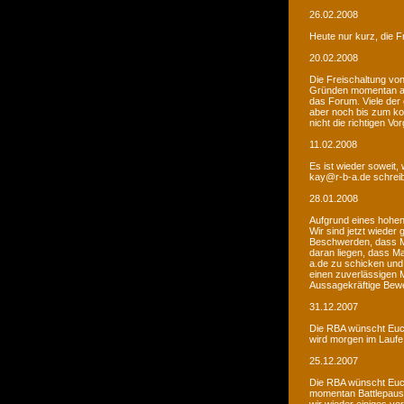
26.02.2008
Heute nur kurz, die F
20.02.2008
Die Freischaltung vo
Gründen momentan au
das Forum. Viele de
aber noch bis zum kom
nicht die richtigen V
11.02.2008
Es ist wieder soweit,
kay@r-b-a.de schreib
28.01.2008
Aufgrund eines hohen
Wir sind jetzt wieder
Beschwerden, dass M
daran liegen, dass Ma
a.de zu schicken und
einen zuverlässigen 
Aussagekräftige Bew
31.12.2007
Die RBA wünscht Euch
wird morgen im Laufe 
25.12.2007
Die RBA wünscht Euch
momentan Battlepause