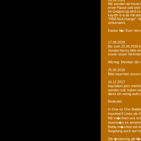
09.02.2020
Wir werden ab heute b
erste Pause seit weit
Im Gegenzug wird es 
kay@r-b-a.de mit dem
"RBA Nickchange". Wic
umbenannt.
Danke f�r Euer Vers
17.06.2018
Bis zum 22.06.2018 
Sendet hierzu bitte e
sowie neuen Nicknam
Wichtig: Member die 
25.05.2018
Bitte beachtet unser
16.12.2017
Nachdem jetzt mehrf
werden soll, haben 
diese ein wenig aufz
Bedeutet:
In One on One Battle
maximal 8 Lines als H
Wir m�chten uns ers
Ausma�e es annimmt
Battle m�chten wir be
Regelung auch auf me
Die �nderung gilt f�r