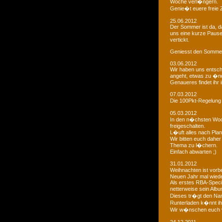
Woche verl�ngern.
Genie�t euere freie
25.06.2012
Der Sommer ist da, da
uns eine kurze Paus
vertickt.
Geniesst den Sommer
03.06.2012
Wir haben uns entsch
angeht, etwas zu �n
Genaueres findet ihr 
07.03.2012
Die 100Pkt-Regelung
05.03.2012
In den n�chsten Woc
freigeschalten.
L�uft alles nach Pla
Wir bitten euch dahe
Thema zu l�chern.
Einfach abwarten ;)
31.01.2012
Weihnachten ist vorb
Neuen Jahr mal wiede
Als erstes RBA-Speci
netterweise sein Albu
Dieses tr�gt den Na
Runterladen k�nnt ih
Wir w�nschen euch 