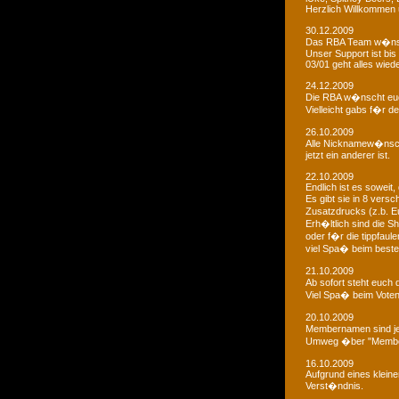
Herzlich Willkommen u
30.12.2009
Das RBA Team w�nscht
Unser Support ist bis 
03/01 geht alles wied
24.12.2009
Die RBA w�nscht euc
Vielleicht gabs f�r d
26.10.2009
Alle Nicknamew�nsche
jetzt ein anderer ist.
22.10.2009
Endlich ist es soweit, 
Es gibt sie in 8 ver
Zusatzdrucks (z.b. 
Erh�ltlich sind die Sh
oder f�r die tippfaule
viel Spa� beim bestel
21.10.2009
Ab sofort steht euch
Viel Spa� beim Voten
20.10.2009
Membernamen sind je
Umweg �ber "Membe
16.10.2009
Aufgrund eines klein
Verst�ndnis.