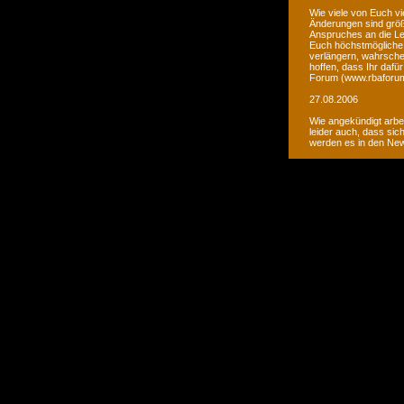
Wie viele von Euch vi
Änderungen sind größ
Anspruches an die Le
Euch höchstmögliche 
verlängern, wahrsche
hoffen, dass Ihr daf
Forum (www.rbaforum
27.08.2006
Wie angekündigt arbe
leider auch, dass sic
werden es in den Ne