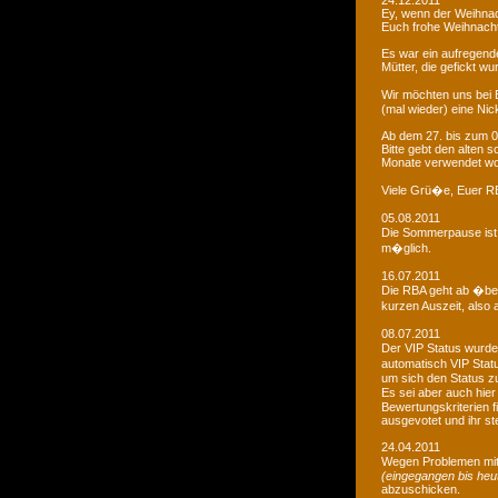
24.12.2011
Ey, wenn der Weihnac
Euch frohe Weihnacht
Es war ein aufregendes
Mütter, die gefickt wu
Wir möchten uns bei 
(mal wieder) eine Nic
Ab dem 27. bis zum 0
Bitte gebt den alten
Monate verwendet wo
Viele Grü�e, Euer 
05.08.2011
Die Sommerpause ist 
m�glich.
16.07.2011
Die RBA geht ab �be
kurzen Auszeit, also 
08.07.2011
Der VIP Status wurde 
automatisch VIP Stat
um sich den Status zu
Es sei aber auch hie
Bewertungskriterien f
ausgevotet und ihr ste
24.04.2011
Wegen Problemen mit
(eingegangen bis heu
abzuschicken.