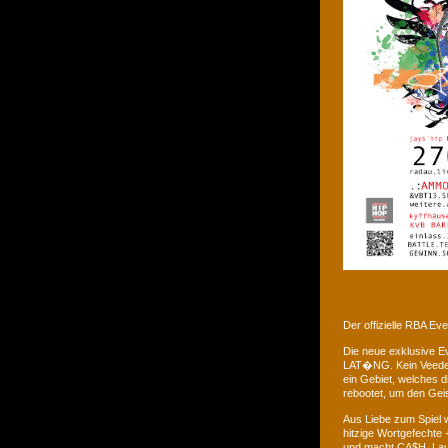
Der offizielle RBA E
Die neue exklusive 
LAT�NG. Kein Veedel 
ein Gebiet, welches d
rebootet, um den Gei
Aus Liebe zum Spiel w
hitzige Wortgefechte 
und macht CA$H. Laus