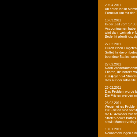
20.04.2011
Ab sofort ist im Memb
Formular um mit der J
16.03.2011
In der Zeit vom 17.03
Accountnamen haben w
wird dann zeitnah erf
Bedenkt allerdings, 
27.02.2011
Durch einen Folgefeh
Solltet ihr davon betr
beendete Battles wer
27.02.2011
Nach Wiederaufnahme d
Fristen, die bereits
zuz�glich 24 Stunden 
dies auf der Infoseite
26.02.2011
Das Problem wurde b
Die Fristen werden m
26.02.2011
Wegen eines Problems
Die Fristen sind somi
die RBA wieder zur 
Starten neuer Battles
sowie Membervotings.
10.01.2011
Neuanmeldungen sind