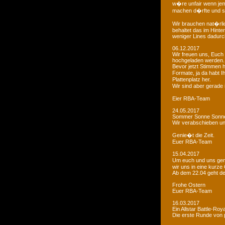
w�re unfair wenn je
machen d�rfte und som
Wir brauchen nat�rlic
behaltet das im Hinte
weniger Lines dadurc
06.12.2017
Wir freuen uns, Euch 
hochgeladen werden.
Bevor jetzt Stimmen 
Formate, ja da habt I
Plattenplatz her.
Wir sind aber gerade
Eier RBA-Team
24.05.2017
Sommer Sonne Sonne
Wir verabschieben u
Genie�t die Zeit.
Euer RBA-Team
15.04.2017
Um euch und uns gen
wir uns in eine kurze
Ab dem 22.04 geht der
Frohe Ostern
Euer RBA-Team
16.03.2017
Ein Allstar Battle-Ro
Die erste Runde von p