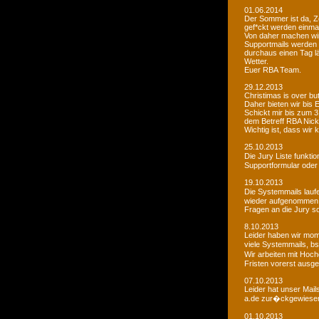
01.06.2014
Der Sommer ist da, Ze
gef*ckt werden einma
Von daher machen wi
Supportmails werden n
durchaus einen Tag l
Wetter.
Euer RBA Team.
29.12.2013
Christimas is over but w
Daher bieten wir bis
Schickt mir bis zum 
dem Betreff RBA Nic
Wichtig ist, dass wi
25.10.2013
Die Jury Liste funkti
Supportformular oder 
19.10.2013
Die Systemmails laufe
wieder aufgenommen
Fragen an die Jury sol
8.10.2013
Leider haben wir mome
viele Systemmails, b
Wir arbeiten mit Hoch
Fristen vorerst ausge
07.10.2013
Leider hat unser Mai
a.de zur�ckgewiesen. 
01.10.2013