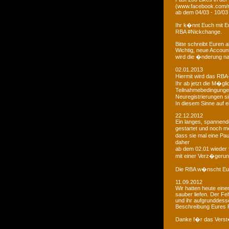
(www.facebook.com/r
ab dem 04/03 - 10/03
Ihr k�nnt Euch mit 
RBA #Nickchange.
Bitte schreibt Euren
Wichtig, neue Account
wird die �nderung na
02.01.2013
Hiermit wird das RBA-
Ihr ab jetzt die M�g
Teilnahmebedingungen 
Neuregistrierungen s
In diesem Sinne auf 
22.12.2012
Ein langes, spannendes
gestartet und noch m
dass sie mal eine Pa
daher
ab dem 02.01 wieder 
mit einer Verz�gerun
Die RBA w�nscht Euc
11.09.2012
Wir hatten heute ein
sauber liefen. Der Feh
und ihr aufgrunddesse
Beschreibung Eures 
Danke f�r das Vers