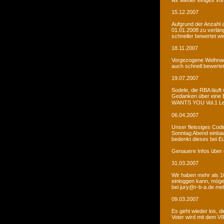
wir wieder einiges vor
15.12.2007
Aufgrund der Anzahl 
01.01.2008 zu verlän
schneller bewertet wi
18.11.2007
Vorgezogene Weihnach
auch schnell bewertet
19.07.2007
Sodele, die RBA läuft 
Gedanken über eine 
WANTS YOU Vol.1 Let�s
06.04.2007
Unser fleissiges Codi
Sonntag Abend einbaue
bedenkt dieses bei E
Genauere Infos über 
31.03.2007
Wir haben mehr als 10
einloggen kann, möge
bei jury@r-b-a.de me
09.03.2007
Es geht wieder los, di
Voter wird mit dem VIP