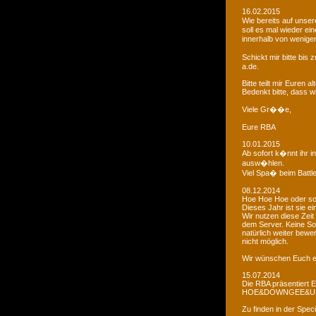
16.02.2015
Wie bereits auf uns
soll es mal wieder e
innerhalb von wenigen
Schickt mir bitte bi
a.de.
Bitte teilt mir Euren
Bedenkt bitte, dass w
Viele Gr��e,
Eure RBA
10.01.2015
Ab sofort k�nnt ihr 
ausw�hlen.
Viel Spa� beim Battl
08.12.2014
Hoe Hoe Hoe oder so.
Dieses Jahr ist sie e
Wir nutzen diese Zeit
dem Server. Keine Sor
natürlich weiter bewer
nicht möglich.
Wir wünschen Euch e
15.07.2014
Die RBA präsentiert 
HOE&DOWNGEE&U
Zu finden in der Spec