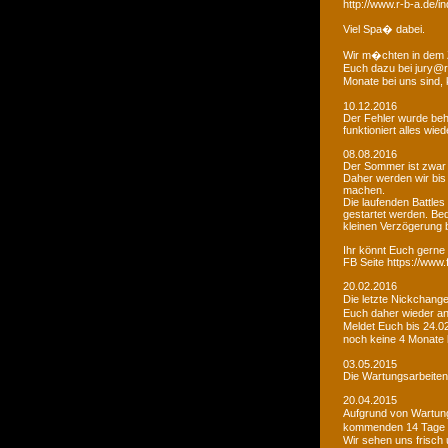
http://www.r-b-a.de
Viel Spa� dabei.
Wir m�chten in dem 
Euch dazu bei jury@r
Monate bei uns sind
10.12.2016
Der Fehler wurde beho
funktioniert alles wied
08.08.2016
Der Sommer ist zwar
Daher werden wir bis
machen.
Die laufenden Battles
gestartet werden. Bed
kleinen Verzögerung
Ihr könnt Euch gerne 
FB Seite https://www
20.02.2016
Die letzte Nickchang
Euch daher wieder a
Meldet Euch bis 24.0
noch keine 4 Monate
03.05.2015
Die Wartungsarbeiten 
20.04.2015
Aufgrund von Wartungs
kommenden 14 Tage e
Wir sehen uns frisch 