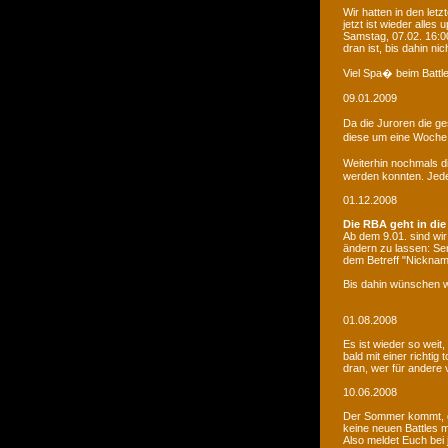
Wir hatten in den le
jetzt ist wieder alles
Samstag, 07.02. 16:00
dran ist, bis dahin ni
Viel Spa� beim Battle
09.01.2009
Da die Juroren die g
diese um eine Woche 
Weiterhin nochmals d
werden konnten. Jede 
01.12.2008
Die RBA geht in die
Ab dem 9.01. sind wi
ändern zu lassen: Se
dem Betreff "Nicknam
Bis dahin wünschen w
01.08.2008
Es ist wieder so weit
bald mit einer richti
dran, wer für andere 
10.06.2008
Der Sommer kommt, d
keine neuen Battles
Also meldet Euch bei