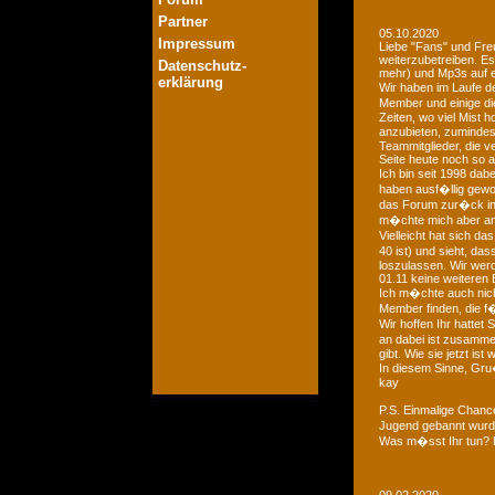
Partner
05.10.2020
Impressum
Liebe "Fans" und Fre
weiterzubetreiben. Es
Datenschutz-
mehr) und Mp3s auf e
erklärung
Wir haben im Laufe der
Member und einige di
Zeiten, wo viel Mist 
anzubieten, zumindest
Teammitglieder, die v
Seite heute noch so a
Ich bin seit 1998 dab
haben ausf�llig gewo
das Forum zur�ck in d
m�chte mich aber an 
Vielleicht hat sich 
40 ist) und sieht, das
loszulassen. Wir we
01.11 keine weiteren 
Ich m�chte auch nich
Member finden, die f�
Wir hoffen Ihr hattet
an dabei ist zusamme
gibt. Wie sie jetzt is
In diesem Sinne, Gr
kay
P.S. Einmalige Chan
Jugend gebannt wurde
Was m�sst Ihr tun? 