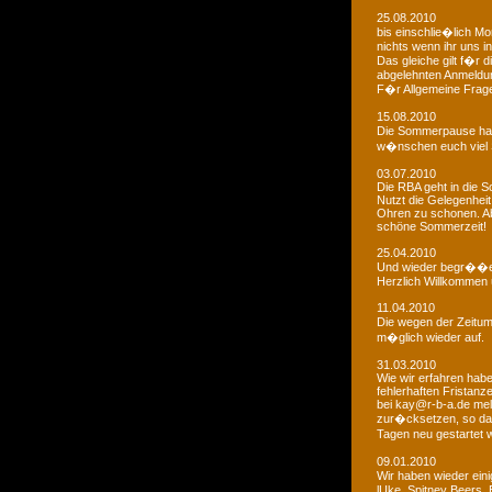
25.08.2010
bis einschlie�lich Mo
nichts wenn ihr uns in
Das gleiche gilt f�r 
abgelehnten Anmeldu
F�r Allgemeine Fragen
15.08.2010
Die Sommerpause hat
w�nschen euch viel 
03.07.2010
Die RBA geht in die
Nutzt die Gelegenheit
Ohren zu schonen. Ab
schöne Sommerzeit!
25.04.2010
Und wieder begr��e
Herzlich Willkommen u
11.04.2010
Die wegen der Zeitums
m�glich wieder auf.
31.03.2010
Wie wir erfahren habe
fehlerhaften Fristanz
bei kay@r-b-a.de mel
zur�cksetzen, so das
Tagen neu gestartet
09.01.2010
Wir haben wieder ein
lUke, Spitney Beers, 