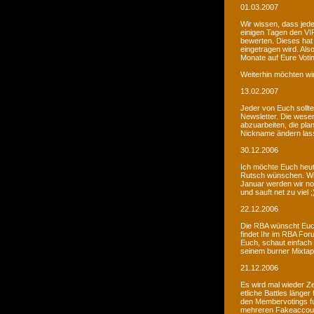
01.03.2007
Wir wissen, dass jede
einigen Tagen den VIP
bewerten. Dieses hat 
eingetragen wird. Als
Monate auf Eure Voti
Weiterhin möchten wi
13.02.2007
Jeder von Euch sollte 
Newsletter. Die wesen
abzuarbeiten, die pla
Nickname ändern lass
30.12.2006
Ich möchte Euch heut
Rutsch wünschen. Wir 
Januar werden wir noc
und sauft net zu viel ;
22.12.2006
Die RBA wünscht Euch
findet Ihr im RBA Fo
Euch, schaut einfach
seinem burner Mixtap
21.12.2006
Es wird mal wieder Ze
etliche Battles länge
den Membervotings fun
mehreren Fakeaccount