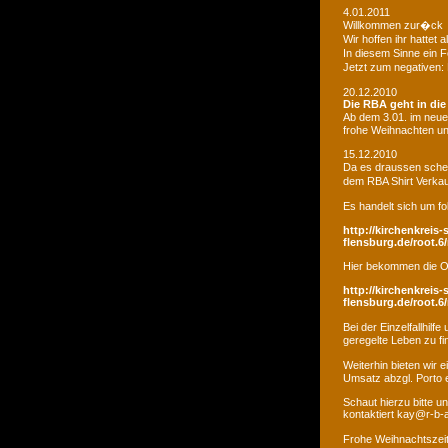
4.01.2011
Willkommen zur�ck
Wir hoffen ihr hatte
In diesem Sinne ein 
Jetzt zum negativen:
20.12.2010
Die RBA geht in di
Ab dem 3.01. im neue
frohe Weihnachten un
15.12.2010
Da es draussen schei
dem RBA Shirt Verkau
Es handelt sich um fo
http://kirchenkreis-
flensburg.de/root.6/
Hier bekommen die O
http://kirchenkreis-
flensburg.de/root.6/
Bei der Einzelfallhi
geregelte Leben zu fi
Weiterhin bieten wir
Umsatz abzgl. Porto e
Schaut hierzu bitte u
kontaktiert kay@r-b-
Frohe Weihnachtszei