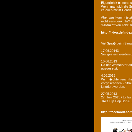
Eigentlich k�nnen nu
Wenn man sich die Sp
es auch meist Heads R
Aber was kommt jetzt
nicht sein denkt Ihr?
"Mixtake" von TakeDi
http://r-b-a.de/ind
Viel Spa� beim Saug
17.06.20143
Seit gestern werden d
10.06.2013
Da der Webserver am W
ausgesetzt.
4.06.2013
Wir m�chten euch hie
vorgesehenen Zeitrau
ignoriert werden.
27.05.2013
27. Juni 2013 / Einla
JAYs Hip Hop Bar &
http://facebook.co