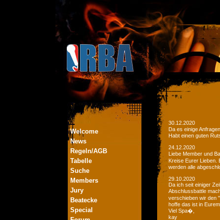
30.12.2020
Da es einige Anfrage
Welcome
Habt einen guten Ruts
News
24.12.2020
Regeln/AGB
Liebe Member und Bat
Tabelle
Kreise Eurer Lieben.
werden alle abgeschl
Suche
29.10.2020
Members
Da ich seit einiger Z
Jury
Abschlussbattle mac
verschieben wir den 
Beatecke
hoffe das ist in Eurem
Special
Viel Spa�,
kay
Forum