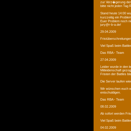
zur Verz�gerung der
bitte nicht jeden Tag
Stand heute 14:00 wur
kurzzeitig ein Proble
Euer Problem noch ni
jury@r-b-a.de!
29.04.2009
Fristüberschreitunge
Viel Spaß beim Battle
Das RBA - Team
27.04.2009
Leider wurde in den 
Mitleidenschaft gezo
Fristen der Battles b
Die Server laufen wied
Wir wünschen euch we
entschuldigen.
Das RBA - Team
08.02.2009
Ab sofort werden Fri
Viel Spaß beim Battle
04.02.2009