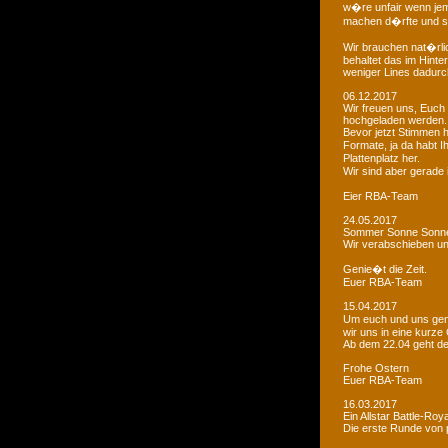
w�re unfair wenn je
machen d�rfte und som
Wir brauchen nat�rlic
behaltet das im Hinte
weniger Lines dadurc
06.12.2017
Wir freuen uns, Euch 
hochgeladen werden.
Bevor jetzt Stimmen 
Formate, ja da habt I
Plattenplatz her.
Wir sind aber gerade
Eier RBA-Team
24.05.2017
Sommer Sonne Sonne
Wir verabschieben u
Genie�t die Zeit.
Euer RBA-Team
15.04.2017
Um euch und uns gen
wir uns in eine kurze
Ab dem 22.04 geht der
Frohe Ostern
Euer RBA-Team
16.03.2017
Ein Allstar Battle-Ro
Die erste Runde von p