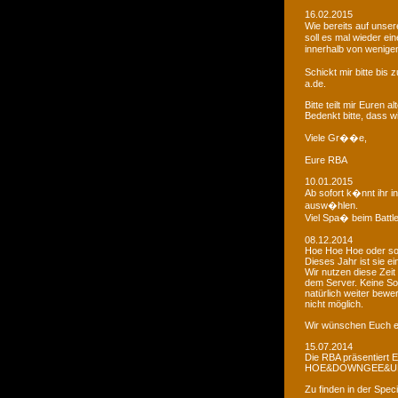
16.02.2015
Wie bereits auf uns
soll es mal wieder e
innerhalb von wenigen
Schickt mir bitte bi
a.de.
Bitte teilt mir Euren
Bedenkt bitte, dass w
Viele Gr��e,
Eure RBA
10.01.2015
Ab sofort k�nnt ihr 
ausw�hlen.
Viel Spa� beim Battl
08.12.2014
Hoe Hoe Hoe oder so.
Dieses Jahr ist sie e
Wir nutzen diese Zeit
dem Server. Keine Sor
natürlich weiter bewer
nicht möglich.
Wir wünschen Euch e
15.07.2014
Die RBA präsentiert 
HOE&DOWNGEE&U
Zu finden in der Spec