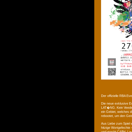
Der offizielle RBA E
Die neue exklusive 
LAT�NG. Kein Veedel 
ein Gebiet, welches d
rebootet, um den Gei
Aus Liebe zum Spiel w
hitzige Wortgefechte 
und macht CA$H. Laus