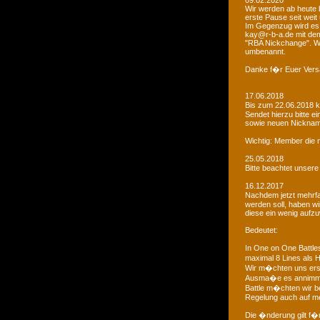
09.02.2020
Wir werden ab heute b
erste Pause seit weit
Im Gegenzug wird es 
kay@r-b-a.de mit dem
"RBA Nickchange". Wic
umbenannt.
Danke f�r Euer Vers
17.06.2018
Bis zum 22.06.2018 
Sendet hierzu bitte e
sowie neuen Nicknam
Wichtig: Member die 
25.05.2018
Bitte beachtet unser
16.12.2017
Nachdem jetzt mehrf
werden soll, haben 
diese ein wenig aufz
Bedeutet:
In One on One Battle
maximal 8 Lines als H
Wir m�chten uns ers
Ausma�e es annimmt
Battle m�chten wir be
Regelung auch auf me
Die �nderung gilt f�r