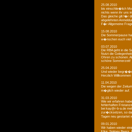
25.08.2010
bis einschlie�lich Mo
nichts wenn ihr uns in
Das gleiche gilt f�r 
abgelehnten Anmeldu
F�r Allgemeine Fragen
15.08.2010
Die Sommerpause hat
w�nschen euch viel 
03.07.2010
Die RBA geht in die
Nutzt die Gelegenheit
Ohren zu schonen. Ab
schöne Sommerzeit!
25.04.2010
Und wieder begr��e
Herzlich Willkommen u
11.04.2010
Die wegen der Zeitums
m�glich wieder auf.
31.03.2010
Wie wir erfahren habe
fehlerhaften Fristanz
bei kay@r-b-a.de mel
zur�cksetzen, so das
Tagen neu gestartet
09.01.2010
Wir haben wieder ein
lUke, Spitney Beers, 