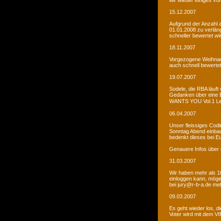
wir wieder einiges vor
15.12.2007
Aufgrund der Anzahl 
01.01.2008 zu verlän
schneller bewertet wi
18.11.2007
Vorgezogene Weihnach
auch schnell bewertet
19.07.2007
Sodele, die RBA läuft 
Gedanken über eine 
WANTS YOU Vol.1 Let�s
06.04.2007
Unser fleissiges Codi
Sonntag Abend einbaue
bedenkt dieses bei E
Genauere Infos über 
31.03.2007
Wir haben mehr als 10
einloggen kann, möge
bei jury@r-b-a.de me
09.03.2007
Es geht wieder los, di
Voter wird mit dem VIP