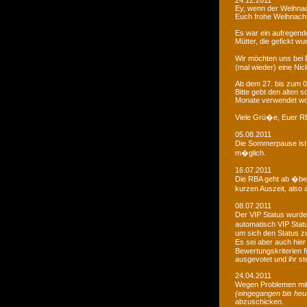
24.12.2011
Ey, wenn der Weihnac
Euch frohe Weihnacht
Es war ein aufregendes
Mütter, die gefickt wu
Wir möchten uns bei 
(mal wieder) eine Nic
Ab dem 27. bis zum 0
Bitte gebt den alten
Monate verwendet wo
Viele Grü�e, Euer 
05.08.2011
Die Sommerpause ist 
m�glich.
16.07.2011
Die RBA geht ab �be
kurzen Auszeit, also 
08.07.2011
Der VIP Status wurde 
automatisch VIP Stat
um sich den Status zu
Es sei aber auch hie
Bewertungskriterien f
ausgevotet und ihr ste
24.04.2011
Wegen Problemen mit
(eingegangen bis heu
abzuschicken.