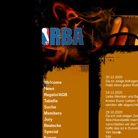
30.12.2020
Da es einige Anfrage
Welcome
Habt einen guten Ruts
News
24.12.2020
Regeln/AGB
Liebe Member und Bat
Tabelle
Kreise Eurer Lieben.
werden alle abgeschl
Suche
29.10.2020
Members
Da ich seit einiger Z
Jury
Abschlussbattle mac
verschieben wir den 
Beatecke
hoffe das ist in Eurem
Special
Viel Spa�,
kay
Forum