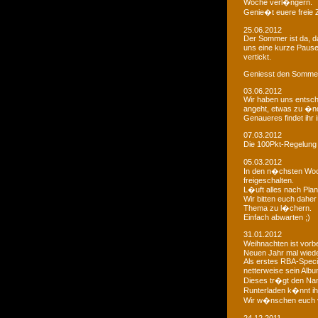
Woche verl�ngern.
Genie�t euere freie
25.06.2012
Der Sommer ist da, da
uns eine kurze Paus
vertickt.
Geniesst den Sommer
03.06.2012
Wir haben uns entsch
angeht, etwas zu �n
Genaueres findet ihr 
07.03.2012
Die 100Pkt-Regelung
05.03.2012
In den n�chsten Woc
freigeschalten.
L�uft alles nach Pla
Wir bitten euch dahe
Thema zu l�chern.
Einfach abwarten ;)
31.01.2012
Weihnachten ist vorb
Neuen Jahr mal wiede
Als erstes RBA-Speci
netterweise sein Albu
Dieses tr�gt den Na
Runterladen k�nnt ih
Wir w�nschen euch 