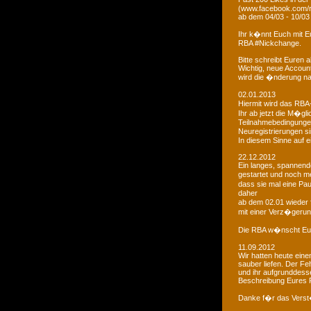
(www.facebook.com/r
ab dem 04/03 - 10/03
Ihr k�nnt Euch mit 
RBA #Nickchange.
Bitte schreibt Euren
Wichtig, neue Account
wird die �nderung na
02.01.2013
Hiermit wird das RBA-
Ihr ab jetzt die M�g
Teilnahmebedingungen 
Neuregistrierungen s
In diesem Sinne auf 
22.12.2012
Ein langes, spannendes
gestartet und noch m
dass sie mal eine Pa
daher
ab dem 02.01 wieder 
mit einer Verz�gerun
Die RBA w�nscht Euc
11.09.2012
Wir hatten heute ein
sauber liefen. Der Feh
und ihr aufgrunddesse
Beschreibung Eures 
Danke f�r das Vers