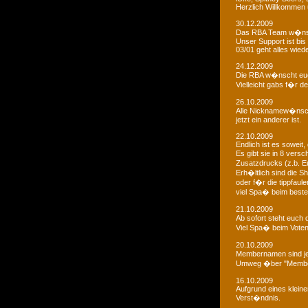
Herzlich Willkommen u
30.12.2009
Das RBA Team w�nscht
Unser Support ist bis 
03/01 geht alles wied
24.12.2009
Die RBA w�nscht euc
Vielleicht gabs f�r d
26.10.2009
Alle Nicknamew�nsche
jetzt ein anderer ist.
22.10.2009
Endlich ist es soweit, 
Es gibt sie in 8 ver
Zusatzdrucks (z.b. 
Erh�ltlich sind die Sh
oder f�r die tippfaule
viel Spa� beim bestel
21.10.2009
Ab sofort steht euch
Viel Spa� beim Voten
20.10.2009
Membernamen sind je
Umweg �ber "Membe
16.10.2009
Aufgrund eines klein
Verst�ndnis.