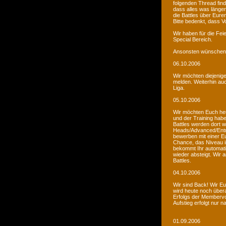
folgenden Thread fin
dass alles was länger
die Battles über Eur
Bitte bedenkt, dass V
Wir haben für die Fei
Special Bereich.
Ansonsten wünschen 
06.10.2006
Wir möchten diejenige
melden. Weiterhin auc
Liga.
05.10.2006
Wir möchten Euch he
und der Training habe
Battles werden dort w
Heads/Advanced/Entr
bewerben mit einer Eu
Chance, das Niveau in
bekommt Ihr automatis
wieder absteigt. Wir
Battles.
04.10.2006
Wir sind Back! Wir Euc
wird heute noch übera
Erfolgs der Membervot
Aufstieg erfolgt nur 
01.09.2006