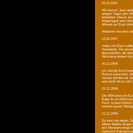
01.03.2007
Wir wissen, dass jede
einigen Tagen den VIP
bewerten. Dieses hat 
eingetragen wird. Als
Monate auf Eure Voti
Weiterhin möchten wi
13.02.2007
Jeder von Euch sollte 
Newsletter. Die wesen
abzuarbeiten, die pla
Nickname ändern lass
30.12.2006
Ich möchte Euch heut
Rutsch wünschen. Wir 
Januar werden wir noc
und sauft net zu viel ;
22.12.2006
Die RBA wünscht Euch
findet Ihr im RBA Fo
Euch, schaut einfach
seinem burner Mixtap
21.12.2006
Es wird mal wieder Ze
etliche Battles länge
den Membervotings fun
mehreren Fakeaccount