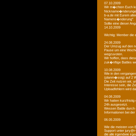
07.10.2009
Wir m�chten Euch kur
Nickname�nderungen 
b-a.de mit Eurem alt
Namens�nderung".
Sollte eine dieser An
14.10.2009
Wichtig: Member die e
24.08.2009
Der Umzug auf den ne
Pause um eine Woche 
wegzuvoten.
Wir hoffen, dass dies
zuk�nftige Battles we
10.08.2009
Wie in den vergangen
(planm�ssig) auf 2 
Die Zeit nutzen wir,
Interesse sein, die Z
Uploadfehlern wird 
04.08.2009
Wir hatten kurzfristi
24h ausgesetzt.
Wessen Battle durch 
Informationen bei der
06.05.2009
Wie die meisten von 
Support unter jury@r
die alle irgendwie i