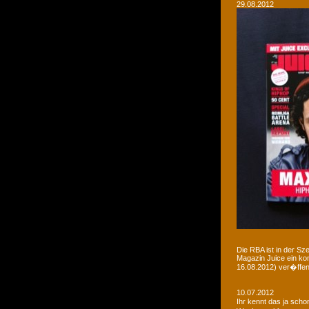
29.08.2012
Die RBA ist in der Sz
Magazin Juice ein ko
16.08.2012) ver�ffent
10.07.2012
Ihr kennt das ja sch