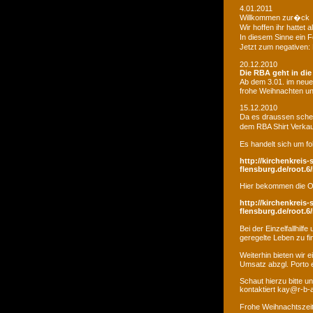
4.01.2011
Willkommen zur�ck
Wir hoffen ihr hatte
In diesem Sinne ein 
Jetzt zum negativen:
20.12.2010
Die RBA geht in di
Ab dem 3.01. im neue
frohe Weihnachten un
15.12.2010
Da es draussen schei
dem RBA Shirt Verkau
Es handelt sich um fo
http://kirchenkreis-
flensburg.de/root.6/
Hier bekommen die O
http://kirchenkreis-
flensburg.de/root.6/
Bei der Einzelfallhi
geregelte Leben zu fi
Weiterhin bieten wir
Umsatz abzgl. Porto e
Schaut hierzu bitte u
kontaktiert kay@r-b-
Frohe Weihnachtszei