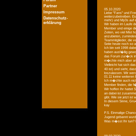
Partner
05.10.2020
Impressum
Liebe "Fans" und Fre
weiterzubetreiben. Es
Datenschutz-
mehr) und Mp3s auf e
erklärung
Wir haben im Laufe der
Member und einige di
Zeiten, wo viel Mist 
anzubieten, zumindest
Teammitglieder, die v
Seite heute noch so a
Ich bin seit 1998 dab
haben ausf�llig gewo
das Forum zur�ck in d
m�chte mich aber an 
Vielleicht hat sich 
40 ist) und sieht, das
loszulassen. Wir we
01.11 keine weiteren 
Ich m�chte auch nich
Member finden, die f�
Wir hoffen Ihr hattet
an dabei ist zusamme
gibt. Wie sie jetzt is
In diesem Sinne, Gr
kay
P.S. Einmalige Chan
Jugend gebannt wurde
Was m�sst Ihr tun? 