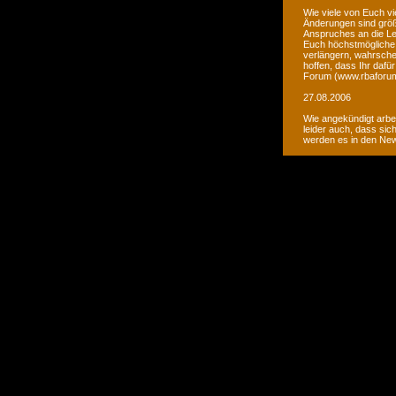
Wie viele von Euch vi
Änderungen sind größ
Anspruches an die Le
Euch höchstmögliche 
verlängern, wahrsche
hoffen, dass Ihr daf
Forum (www.rbaforum
27.08.2006
Wie angekündigt arbe
leider auch, dass sic
werden es in den Ne