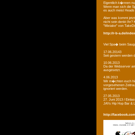
Eigentlich k�nnen nu
Wenn man sich die Sp
es auch meist Heads R
Aber was kommt jetzt
nicht sein denkt Ihr?
"Mixtake" von TakeDi
http://r-b-a.de/ind
Viel Spa� beim Saug
17.06.20143
Seit gestern werden d
10.06.2013
Da der Webserver am W
ausgesetzt.
4.06.2013
Wir m�chten euch hie
vorgesehenen Zeitrau
ignoriert werden.
27.05.2013
27. Juni 2013 / Einla
JAYs Hip Hop Bar &
http://facebook.co