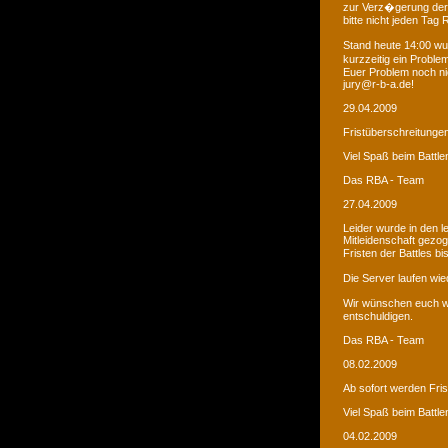
zur Verz�gerung der
bitte nicht jeden Tag
Stand heute 14:00 wur
kurzzeitig ein Proble
Euer Problem noch ni
jury@r-b-a.de!
29.04.2009
Fristüberschreitunge
Viel Spaß beim Battle
Das RBA - Team
27.04.2009
Leider wurde in den 
Mitleidenschaft gezo
Fristen der Battles b
Die Server laufen wied
Wir wünschen euch we
entschuldigen.
Das RBA - Team
08.02.2009
Ab sofort werden Fri
Viel Spaß beim Battle
04.02.2009