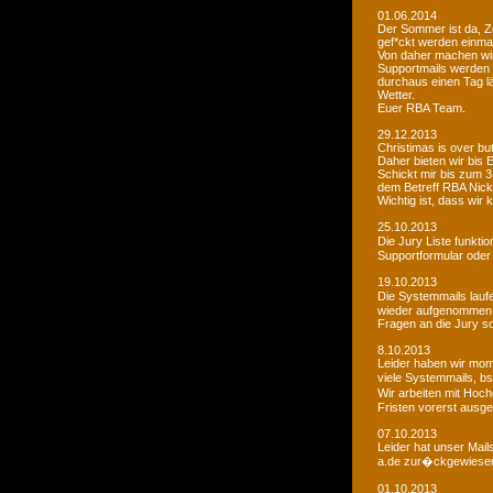
01.06.2014
Der Sommer ist da, Ze
gef*ckt werden einma
Von daher machen wi
Supportmails werden n
durchaus einen Tag l
Wetter.
Euer RBA Team.
29.12.2013
Christimas is over but w
Daher bieten wir bis
Schickt mir bis zum 
dem Betreff RBA Nic
Wichtig ist, dass wi
25.10.2013
Die Jury Liste funkti
Supportformular oder 
19.10.2013
Die Systemmails laufe
wieder aufgenommen
Fragen an die Jury sol
8.10.2013
Leider haben wir mome
viele Systemmails, b
Wir arbeiten mit Hoch
Fristen vorerst ausge
07.10.2013
Leider hat unser Mai
a.de zur�ckgewiesen. 
01.10.2013