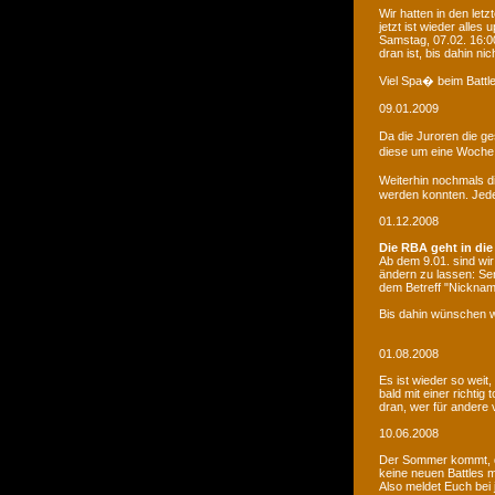
Wir hatten in den le
jetzt ist wieder alles
Samstag, 07.02. 16:00
dran ist, bis dahin ni
Viel Spa� beim Battle
09.01.2009
Da die Juroren die g
diese um eine Woche 
Weiterhin nochmals d
werden konnten. Jede 
01.12.2008
Die RBA geht in die
Ab dem 9.01. sind wi
ändern zu lassen: Se
dem Betreff "Nicknam
Bis dahin wünschen w
01.08.2008
Es ist wieder so weit
bald mit einer richti
dran, wer für andere 
10.06.2008
Der Sommer kommt, d
keine neuen Battles
Also meldet Euch bei