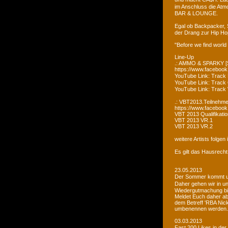
im Anschluss die Atm
BAR & LOUNGE.
Egal ob Backpacker, 
der Drang zur Hip Ho
"Before we find world
Line-Up
.: AMMO & SPARKY [S
https://www.faceboo
YouTube Link: Trac
YouTube Link: Trac
YouTube Link: Tra
.: VBT2013.Teilnehme
https://www.facebook
VBT 2013 Qualifikatio
VBT 2013 VR.1
VBT 2013 VR.2
weitere Artists folge
Es gilt das Hausrecht
23.05.2013
Der Sommer kommt un
Daher gehen wir in u
Wiedergutmachung bi
Meldet Euch daher ab
dem Betreff 'RBA Nick
umbenennen werden.
03.03.2013
Fast 200 Likes in de