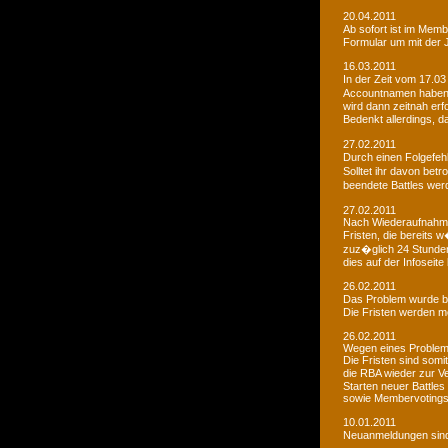
20.04.2011
Ab sofort ist im Memb
Formular um mit der J
16.03.2011
In der Zeit vom 17.03
Accountnamen haben w
wird dann zeitnah erf
Bedenkt allerdings, 
27.02.2011
Durch einen Folgefeh
Solltet ihr davon betr
beendete Battles wer
27.02.2011
Nach Wiederaufnahme d
Fristen, die bereits
zuz�glich 24 Stunden 
dies auf der Infoseite
26.02.2011
Das Problem wurde b
Die Fristen werden m
26.02.2011
Wegen eines Problems
Die Fristen sind somi
die RBA wieder zur 
Starten neuer Battles
sowie Membervotings.
10.01.2011
Neuanmeldungen sind