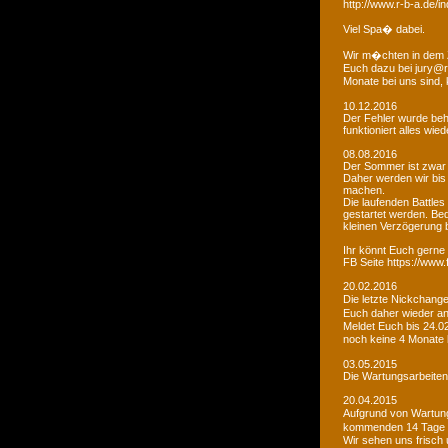
http://www.r-b-a.de
Viel Spa� dabei.
Wir m�chten in dem 
Euch dazu bei jury@r
Monate bei uns sind
10.12.2016
Der Fehler wurde beho
funktioniert alles wied
08.08.2016
Der Sommer ist zwar
Daher werden wir bis
machen.
Die laufenden Battles
gestartet werden. Bed
kleinen Verzögerung
Ihr könnt Euch gerne 
FB Seite https://www
20.02.2016
Die letzte Nickchang
Euch daher wieder a
Meldet Euch bis 24.0
noch keine 4 Monate
03.05.2015
Die Wartungsarbeiten 
20.04.2015
Aufgrund von Wartungs
kommenden 14 Tage e
Wir sehen uns frisch 