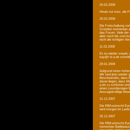
26.02.2008
Heute nur kurz, die F
20.02.2008
Die Freischaltung vo
Gründen momentan au
das Forum. Viele de
aber noch bis zum kom
nicht die richtigen V
11.02.2008
Es ist wieder soweit,
kay@r-b-a.de schreib
28.01.2008
Aufgrund eines hohen
Wir sind jetzt wieder
Beschwerden, dass M
daran liegen, dass Ma
a.de zu schicken und
einen zuverlässigen 
Aussagekräftige Bew
31.12.2007
Die RBA wünscht Euch
wird morgen im Laufe 
25.12.2007
Die RBA wünscht Euch
momentan Battlepause