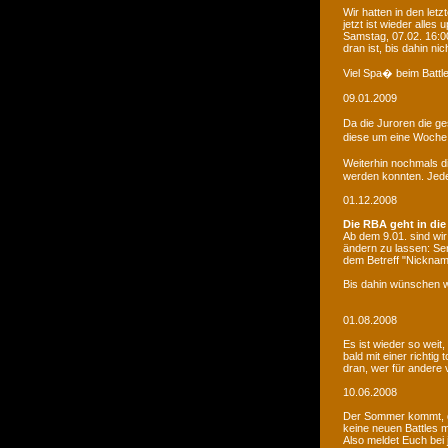
Wir hatten in den le
jetzt ist wieder alles
Samstag, 07.02. 16:00
dran ist, bis dahin ni
Viel Spa� beim Battle
09.01.2009
Da die Juroren die g
diese um eine Woche 
Weiterhin nochmals d
werden konnten. Jede 
01.12.2008
Die RBA geht in die
Ab dem 9.01. sind wi
ändern zu lassen: Se
dem Betreff "Nicknam
Bis dahin wünschen w
01.08.2008
Es ist wieder so weit
bald mit einer richti
dran, wer für andere 
10.06.2008
Der Sommer kommt, d
keine neuen Battles
Also meldet Euch bei