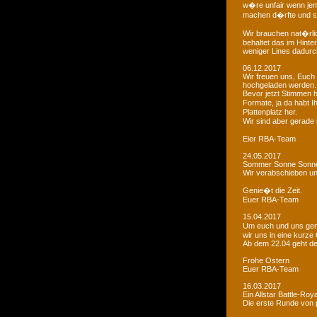
w�re unfair wenn je
machen d�rfte und som
Wir brauchen nat�rlic
behaltet das im Hinte
weniger Lines dadurc
06.12.2017
Wir freuen uns, Euch 
hochgeladen werden.
Bevor jetzt Stimmen 
Formate, ja da habt I
Plattenplatz her.
Wir sind aber gerade
Eier RBA-Team
24.05.2017
Sommer Sonne Sonne
Wir verabschieben u
Genie�t die Zeit.
Euer RBA-Team
15.04.2017
Um euch und uns gen
wir uns in eine kurze
Ab dem 22.04 geht der
Frohe Ostern
Euer RBA-Team
16.03.2017
Ein Allstar Battle-Ro
Die erste Runde von p