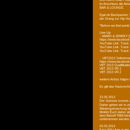
im Anschluss die Atm
BAR & LOUNGE.
Egal ob Backpacker, 
der Drang zur Hip Ho
"Before we find world
Line-Up
.: AMMO & SPARKY [S
https://www.faceboo
YouTube Link: Trac
YouTube Link: Trac
YouTube Link: Tra
.: VBT2013.Teilnehme
https://www.facebook
VBT 2013 Qualifikatio
VBT 2013 VR.1
VBT 2013 VR.2
weitere Artists folge
Es gilt das Hausrecht
23.05.2013
Der Sommer kommt un
Daher gehen wir in u
Wiedergutmachung bi
Meldet Euch daher ab
dem Betreff 'RBA Nick
umbenennen werden.
03.03.2013
Fast 200 Likes in de