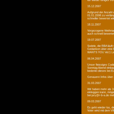
wir wieder einiges vor
15.12.2007
Aufgrund der Anzahl 
01.01.2008 zu verlän
schneller bewertet wi
18.11.2007
Vorgezogene Weihnach
auch schnell bewertet
19.07.2007
Sodele, die RBA läuft 
Gedanken über eine 
WANTS YOU Vol.1 Let�s
06.04.2007
Unser fleissiges Codi
Sonntag Abend einbaue
bedenkt dieses bei E
Genauere Infos über 
31.03.2007
Wir haben mehr als 10
einloggen kann, möge
bei jury@r-b-a.de me
09.03.2007
Es geht wieder los, di
Voter wird mit dem VIP