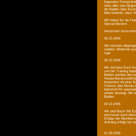
folgenden Thread fin
dass alles was länger
die Battles über Eur
Bitte bedenkt, dass V
Wir haben für die Fei
Special Bereich.
Ansonsten wünschen 
06.10.2006
Wir möchten diejenige
melden. Weiterhin auc
Liga.
05.10.2006
Wir möchten Euch he
und der Training habe
Battles werden dort w
Heads/Advanced/Entr
bewerben mit einer Eu
Chance, das Niveau in
bekommt Ihr automatis
wieder absteigt. Wir
Battles.
04.10.2006
Wir sind Back! Wir Euc
wird heute noch übera
Erfolgs der Membervot
Aufstieg erfolgt nur 
01.09.2006