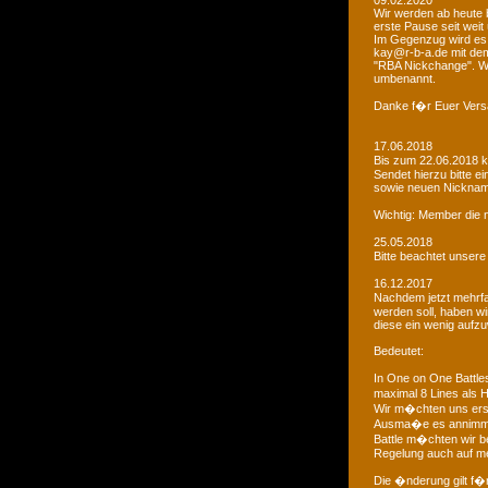
09.02.2020
Wir werden ab heute b
erste Pause seit weit
Im Gegenzug wird es 
kay@r-b-a.de mit dem
"RBA Nickchange". Wic
umbenannt.
Danke f�r Euer Vers
17.06.2018
Bis zum 22.06.2018 
Sendet hierzu bitte e
sowie neuen Nicknam
Wichtig: Member die 
25.05.2018
Bitte beachtet unser
16.12.2017
Nachdem jetzt mehrf
werden soll, haben 
diese ein wenig aufz
Bedeutet:
In One on One Battle
maximal 8 Lines als H
Wir m�chten uns ers
Ausma�e es annimmt
Battle m�chten wir be
Regelung auch auf me
Die �nderung gilt f�r