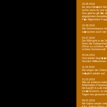
25.08.2010
bis einschlie�lich Mo
nichts wenn ihr uns in
Das gleiche gilt f�r 
abgelehnten Anmeldu
F�r Allgemeine Fragen
15.08.2010
Die Sommerpause hat
w�nschen euch viel 
03.07.2010
Die RBA geht in die
Nutzt die Gelegenheit
Ohren zu schonen. Ab
schöne Sommerzeit!
25.04.2010
Und wieder begr��e
Herzlich Willkommen u
11.04.2010
Die wegen der Zeitums
m�glich wieder auf.
31.03.2010
Wie wir erfahren habe
fehlerhaften Fristanz
bei kay@r-b-a.de mel
zur�cksetzen, so das
Tagen neu gestartet
09.01.2010
Wir haben wieder ein
lUke, Spitney Beers, 