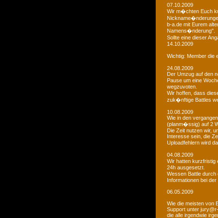
07.10.2009
Wir m�chten Euch kur
Nickname�nderungen 
b-a.de mit Eurem alt
Namens�nderung".
Sollte eine dieser An
14.10.2009
Wichtig: Member die e
24.08.2009
Der Umzug auf den ne
Pause um eine Woche 
wegzuvoten.
Wir hoffen, dass dies
zuk�nftige Battles we
10.08.2009
Wie in den vergangen
(planm�ssig) auf 2 
Die Zeit nutzen wir,
Interesse sein, die Z
Uploadfehlern wird 
04.08.2009
Wir hatten kurzfristi
24h ausgesetzt.
Wessen Battle durch 
Informationen bei der
06.05.2009
Wie die meisten von 
Support unter jury@r
die alle irgendwie i