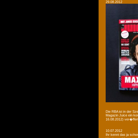
29.08.2012
Die RBA ist in der Sz
Magazin Juice ein ko
16.08.2012) ver�ffent
10.07.2012
Ihr kennt das ja sch