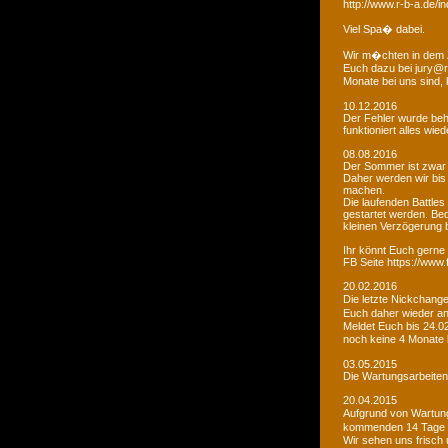
http://www.r-b-a.de
Viel Spa� dabei.
Wir m�chten in dem 
Euch dazu bei jury@r
Monate bei uns sind
10.12.2016
Der Fehler wurde beho
funktioniert alles wied
08.08.2016
Der Sommer ist zwar
Daher werden wir bis
machen.
Die laufenden Battles
gestartet werden. Bed
kleinen Verzögerung
Ihr könnt Euch gerne 
FB Seite https://www
20.02.2016
Die letzte Nickchang
Euch daher wieder a
Meldet Euch bis 24.0
noch keine 4 Monate
03.05.2015
Die Wartungsarbeiten 
20.04.2015
Aufgrund von Wartungs
kommenden 14 Tage e
Wir sehen uns frisch 