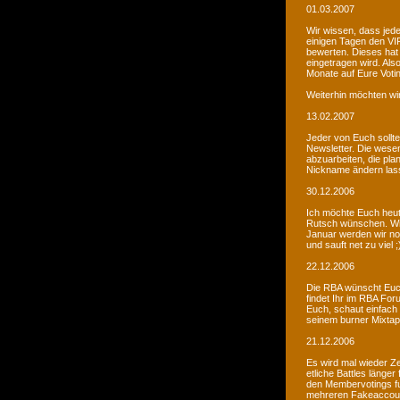
01.03.2007
Wir wissen, dass jede
einigen Tagen den VIP
bewerten. Dieses hat 
eingetragen wird. Als
Monate auf Eure Voti
Weiterhin möchten wi
13.02.2007
Jeder von Euch sollte 
Newsletter. Die wesen
abzuarbeiten, die pla
Nickname ändern lass
30.12.2006
Ich möchte Euch heut
Rutsch wünschen. Wir 
Januar werden wir noc
und sauft net zu viel ;
22.12.2006
Die RBA wünscht Euch
findet Ihr im RBA Fo
Euch, schaut einfach
seinem burner Mixtap
21.12.2006
Es wird mal wieder Ze
etliche Battles länge
den Membervotings fun
mehreren Fakeaccount