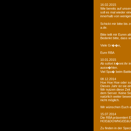
16.02.2015
Wie bereits auf uns
soll es mal wieder e
innerhalb von wenigen
Schickt mir bitte bi
a.de.
Bitte teilt mir Euren
Bedenkt bitte, dass w
Viele Gr��e,
Eure RBA
10.01.2015
Ab sofort k�nnt ihr 
ausw�hlen.
Viel Spa� beim Battl
08.12.2014
Hoe Hoe Hoe oder so.
Dieses Jahr ist sie e
Wir nutzen diese Zeit
dem Server. Keine Sor
natürlich weiter bewer
nicht möglich.
Wir wünschen Euch e
15.07.2014
Die RBA präsentiert 
HOE&DOWNGEE&U
Zu finden in der Spec