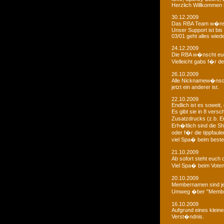
Herzlich Willkommen u
30.12.2009
Das RBA Team w�nscht
Unser Support ist bis 
03/01 geht alles wied
24.12.2009
Die RBA w�nscht euc
Vielleicht gabs f�r d
26.10.2009
Alle Nicknamew�nsche
jetzt ein anderer ist.
22.10.2009
Endlich ist es soweit, 
Es gibt sie in 8 ver
Zusatzdrucks (z.b. 
Erh�ltlich sind die Sh
oder f�r die tippfaule
viel Spa� beim bestel
21.10.2009
Ab sofort steht euch
Viel Spa� beim Voten
20.10.2009
Membernamen sind je
Umweg �ber "Membe
16.10.2009
Aufgrund eines klein
Verst�ndnis.