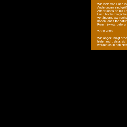
Wie viele von Euch vi
Änderungen sind größ
Anspruches an die Le
Euch höchstmögliche 
verlängern, wahrsche
hoffen, dass Ihr daf
Forum (www.rbaforum
27.08.2006
Wie angekündigt arbe
leider auch, dass sic
werden es in den Ne