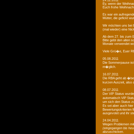
24.12.2011
Ey, wenn der Weihnac
Euch frohe Weihnacht
Es war ein aufregendes
Mütter, die gefickt wu
Wir möchten uns bei 
(mal wieder) eine Nic
Ab dem 27. bis zum 0
Bitte gebt den alten
Monate verwendet wo
Viele Grü�e, Euer 
05.08.2011
Die Sommerpause ist 
m�glich.
16.07.2011
Die RBA geht ab �be
kurzen Auszeit, also 
08.07.2011
Der VIP Status wurde 
automatisch VIP Stat
um sich den Status zu
Es sei aber auch hie
Bewertungskriterien f
ausgevotet und ihr ste
24.04.2011
Wegen Problemen mit
(eingegangen bis heu
abzuschicken.