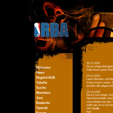
30.12.2020
Da es einige Anfrage
Welcome
Habt einen guten Ruts
News
24.12.2020
Regeln/AGB
Liebe Member und Bat
Tabelle
Kreise Eurer Lieben.
werden alle abgeschl
Suche
29.10.2020
Members
Da ich seit einiger Z
Jury
Abschlussbattle mac
verschieben wir den 
Beatecke
hoffe das ist in Eurem
Special
Viel Spa�,
kay
Forum