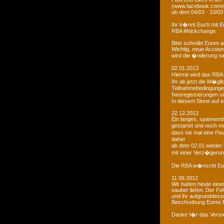
(www.facebook.com/r
ab dem 04/03 - 10/03
Ihr k�nnt Euch mit 
RBA #Nickchange.
Bitte schreibt Euren
Wichtig, neue Account
wird die �nderung na
02.01.2013
Hiermit wird das RBA-
Ihr ab jetzt die M�g
Teilnahmebedingungen 
Neuregistrierungen s
In diesem Sinne auf 
22.12.2012
Ein langes, spannendes
gestartet und noch m
dass sie mal eine Pa
daher
ab dem 02.01 wieder 
mit einer Verz�gerun
Die RBA w�nscht Euc
11.09.2012
Wir hatten heute ein
sauber liefen. Der Feh
und ihr aufgrunddesse
Beschreibung Eures 
Danke f�r das Vers