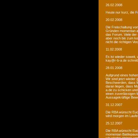
26.02.2008
Heute nur kurz, die F
20.02.2008
Die Freischaltung vo
Gründen momentan au
das Forum. Viele de
aber noch bis zum kom
nicht die richtigen V
11.02.2008
Es ist wieder soweit,
kay@r-b-a.de schreib
28.01.2008
Aufgrund eines hohen
Wir sind jetzt wieder
Beschwerden, dass M
daran liegen, dass Ma
a.de zu schicken und
einen zuverlässigen 
Aussagekräftige Bew
31.12.2007
Die RBA wünscht Euch
wird morgen im Laufe 
25.12.2007
Die RBA wünscht Euch
momentan Battlepause