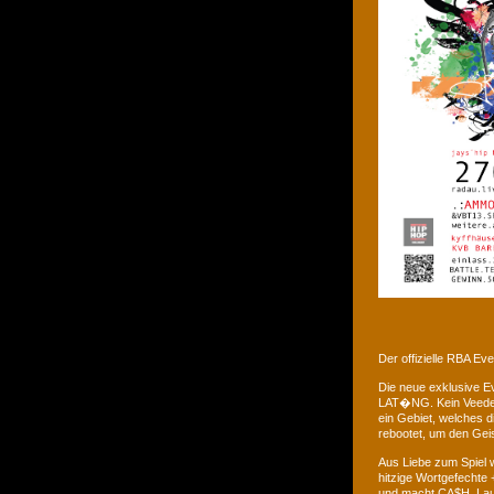
Der offizielle RBA E
Die neue exklusive 
LAT�NG. Kein Veedel 
ein Gebiet, welches d
rebootet, um den Gei
Aus Liebe zum Spiel w
hitzige Wortgefechte 
und macht CA$H. Laus