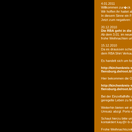
4.01.2011
Willkommen zur�ck
Wir hoffen ihr hatte
In diesem Sinne ein 
Jetzt zum negativen:
20.12.2010
Die RBA geht in di
Ab dem 3.01. im neue
frohe Weihnachten un
15.12.2010
Da es draussen schei
dem RBA Shirt Verkau
Es handelt sich um fo
http://kirchenkreis-
flensburg.de/root.6/
Hier bekommen die O
http://kirchenkreis-
flensburg.de/root.6/
Bei der Einzelfallhi
geregelte Leben zu fi
Weiterhin bieten wir
Umsatz abzgl. Porto e
Schaut hierzu bitte u
kontaktiert kay@r-b-
Frohe Weihnachtszei