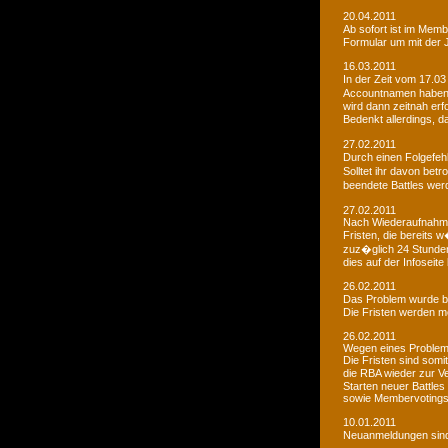
20.04.2011
Ab sofort ist im Memb
Formular um mit der J
16.03.2011
In der Zeit vom 17.03
Accountnamen haben w
wird dann zeitnah erf
Bedenkt allerdings, 
27.02.2011
Durch einen Folgefeh
Solltet ihr davon betr
beendete Battles wer
27.02.2011
Nach Wiederaufnahme d
Fristen, die bereits
zuz�glich 24 Stunden 
dies auf der Infoseite
26.02.2011
Das Problem wurde b
Die Fristen werden m
26.02.2011
Wegen eines Problems
Die Fristen sind somi
die RBA wieder zur 
Starten neuer Battles
sowie Membervotings.
10.01.2011
Neuanmeldungen sind