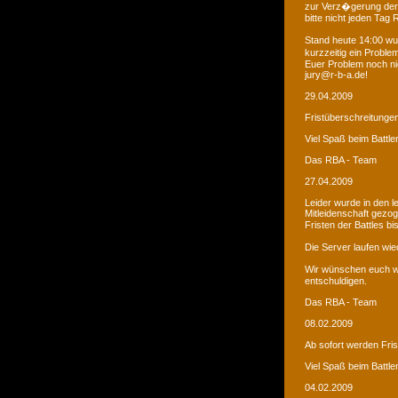
zur Verz�gerung der
bitte nicht jeden Tag
Stand heute 14:00 wur
kurzzeitig ein Proble
Euer Problem noch ni
jury@r-b-a.de!
29.04.2009
Fristüberschreitunge
Viel Spaß beim Battle
Das RBA - Team
27.04.2009
Leider wurde in den 
Mitleidenschaft gezo
Fristen der Battles b
Die Server laufen wied
Wir wünschen euch we
entschuldigen.
Das RBA - Team
08.02.2009
Ab sofort werden Fri
Viel Spaß beim Battle
04.02.2009