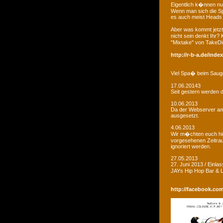
Eigentlich k�nnen nu
Wenn man sich die Sp
es auch meist Heads R
Aber was kommt jetzt
nicht sein denkt Ihr?
"Mixtake" von TakeDi
http://r-b-a.de/ind
Viel Spa� beim Saug
17.06.20143
Seit gestern werden d
10.06.2013
Da der Webserver am W
ausgesetzt.
4.06.2013
Wir m�chten euch hie
vorgesehenen Zeitrau
ignoriert werden.
27.05.2013
27. Juni 2013 / Einla
JAYs Hip Hop Bar &
http://facebook.co