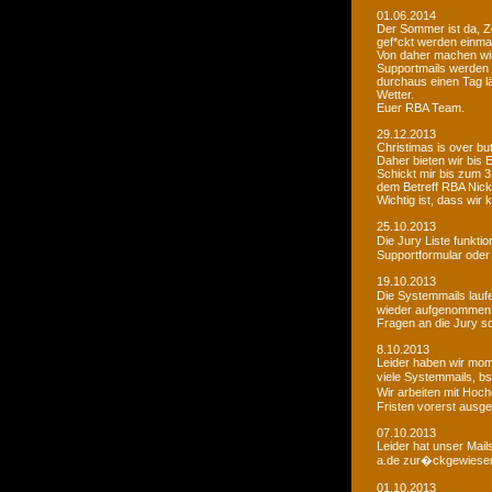
01.06.2014
Der Sommer ist da, Ze
gef*ckt werden einma
Von daher machen wi
Supportmails werden n
durchaus einen Tag l
Wetter.
Euer RBA Team.
29.12.2013
Christimas is over but w
Daher bieten wir bis
Schickt mir bis zum 
dem Betreff RBA Nic
Wichtig ist, dass wi
25.10.2013
Die Jury Liste funkti
Supportformular oder 
19.10.2013
Die Systemmails laufe
wieder aufgenommen
Fragen an die Jury sol
8.10.2013
Leider haben wir mome
viele Systemmails, b
Wir arbeiten mit Hoch
Fristen vorerst ausge
07.10.2013
Leider hat unser Mai
a.de zur�ckgewiesen. 
01.10.2013