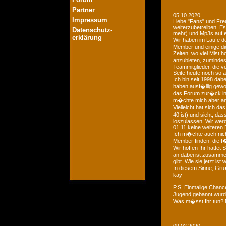
Partner
05.10.2020
Impressum
Liebe "Fans" und Fre
weiterzubetreiben. Es
Datenschutz-
mehr) und Mp3s auf e
erklärung
Wir haben im Laufe der
Member und einige di
Zeiten, wo viel Mist 
anzubieten, zumindest
Teammitglieder, die v
Seite heute noch so a
Ich bin seit 1998 dab
haben ausf�llig gewo
das Forum zur�ck in d
m�chte mich aber an 
Vielleicht hat sich 
40 ist) und sieht, das
loszulassen. Wir we
01.11 keine weiteren 
Ich m�chte auch nich
Member finden, die f�
Wir hoffen Ihr hattet
an dabei ist zusamme
gibt. Wie sie jetzt is
In diesem Sinne, Gr
kay
P.S. Einmalige Chan
Jugend gebannt wurde
Was m�sst Ihr tun? 