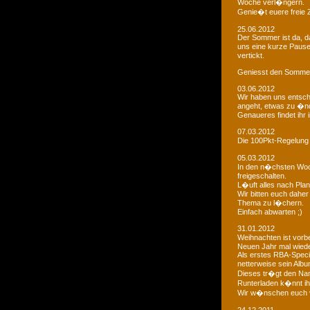
Woche verl�ngern.
Genie�t euere freie
25.06.2012
Der Sommer ist da, da
uns eine kurze Paus
vertickt.
Geniesst den Sommer
03.06.2012
Wir haben uns entsch
angeht, etwas zu �n
Genaueres findet ihr 
07.03.2012
Die 100Pkt-Regelung
05.03.2012
In den n�chsten Woc
freigeschalten.
L�uft alles nach Pla
Wir bitten euch dahe
Thema zu l�chern.
Einfach abwarten ;)
31.01.2012
Weihnachten ist vorb
Neuen Jahr mal wiede
Als erstes RBA-Speci
netterweise sein Albu
Dieses tr�gt den Na
Runterladen k�nnt ih
Wir w�nschen euch 