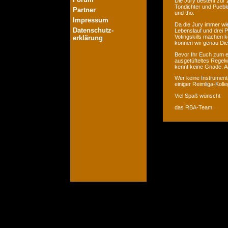
Die Jury besteht zur 
Tondichter und Pueblo
Partner
und tho.
Impressum
Da die Jury immer wie
Datenschutz-
Lebenslauf und drei P
Votingskills machen k
erklärung
können wir genau Dic
Bevor Ihr Euch zum er
ausgetüfteltes Regelw
kennt keine Gnade. Ac
Wer keine Instrumenta
einiger Reimliga-Koll
Viel Spaß wünscht
das RBA-Team