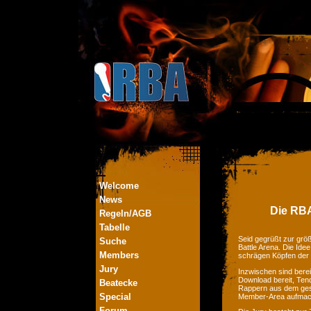
Welcome
News
Die RBA
Regeln/AGB
Tabelle
Seid gegrüßt zur größ
Suche
Battle Arena. Die Ide
Members
schrägen Köpfen der
Jury
Inzwischen sind bere
Download bereit, Tend
Beatecke
Rappern aus dem ges
Special
Member-Area aufmac
Forum