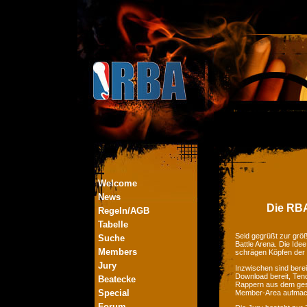
Welcome
News
Die RBA
Regeln/AGB
Tabelle
Seid gegrüßt zur größ
Suche
Battle Arena. Die Ide
Members
schrägen Köpfen der
Jury
Inzwischen sind bere
Download bereit, Tend
Beatecke
Rappern aus dem ges
Special
Member-Area aufmac
Forum