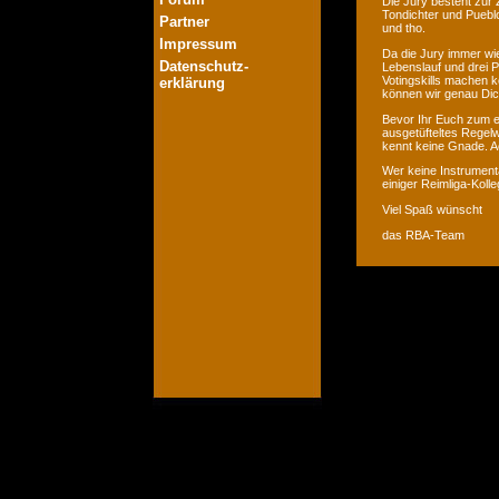
Die Jury besteht zur 
Tondichter und Pueblo
Partner
und tho.
Impressum
Da die Jury immer wie
Datenschutz-
Lebenslauf und drei P
Votingskills machen k
erklärung
können wir genau Dic
Bevor Ihr Euch zum er
ausgetüfteltes Regelw
kennt keine Gnade. Ac
Wer keine Instrumenta
einiger Reimliga-Koll
Viel Spaß wünscht
das RBA-Team