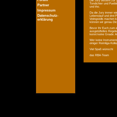
Die Jury besteht zur 
Tondichter und Pueblo
Partner
und tho.
Impressum
Da die Jury immer wie
Datenschutz-
Lebenslauf und drei P
Votingskills machen k
erklärung
können wir genau Dic
Bevor Ihr Euch zum er
ausgetüfteltes Regelw
kennt keine Gnade. Ac
Wer keine Instrumenta
einiger Reimliga-Koll
Viel Spaß wünscht
das RBA-Team