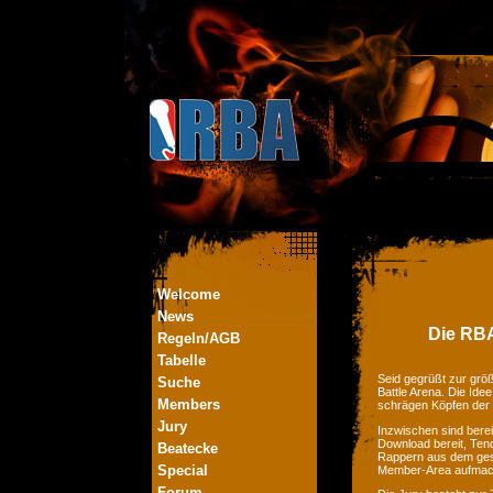
Welcome
News
Die RBA
Regeln/AGB
Tabelle
Seid gegrüßt zur größ
Suche
Battle Arena. Die Ide
Members
schrägen Köpfen der
Jury
Inzwischen sind bere
Download bereit, Tend
Beatecke
Rappern aus dem ges
Special
Member-Area aufmac
Forum