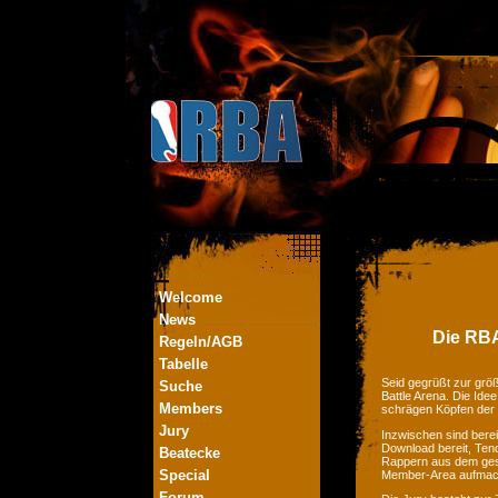
Welcome
News
Die RBA
Regeln/AGB
Tabelle
Seid gegrüßt zur größ
Suche
Battle Arena. Die Ide
Members
schrägen Köpfen der
Jury
Inzwischen sind bere
Download bereit, Tend
Beatecke
Rappern aus dem ges
Special
Member-Area aufmac
Forum