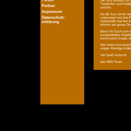
Die Jury besteht zur 
Tondichter und Pueblo
Partner
und tho.
Impressum
Da die Jury immer wie
Datenschutz-
Lebenslauf und drei P
Votingskills machen k
erklärung
können wir genau Dic
Bevor Ihr Euch zum er
ausgetüfteltes Regelw
kennt keine Gnade. Ac
Wer keine Instrumenta
einiger Reimliga-Koll
Viel Spaß wünscht
das RBA-Team