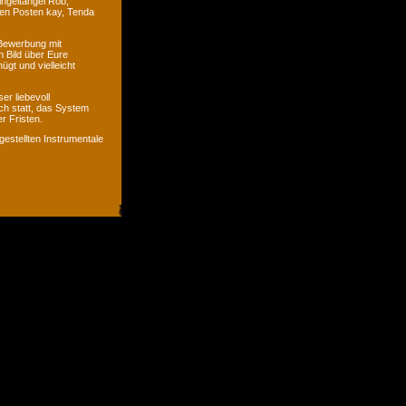
ingeltangel Rob,
ven Posten kay, Tenda
 Bewerbung mit
n Bild über Eure
ügt und vielleicht
er liebevoll
ch statt, das System
r Fristen.
gestellten Instrumentale