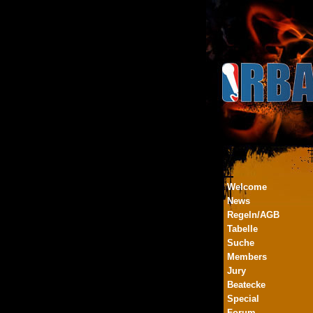
Welcome
News
Regeln/AGB
Tabelle
Suche
Members
Jury
Beatecke
Special
Forum