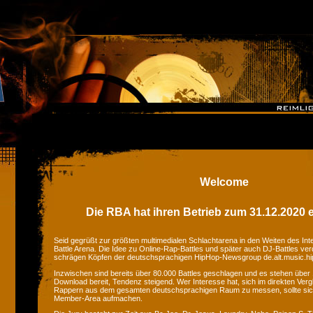
Welcome
Die RBA hat ihren Betrieb zum 31.12.2020 e
Seid gegrüßt zur größten multimedialen Schlachtarena in den Weiten des Inte
Battle Arena. Die Idee zu Online-Rap-Battles und später auch DJ-Battles ver
schrägen Köpfen der deutschsprachigen HipHop-Newsgroup de.alt.music.hi
Inzwischen sind bereits über 80.000 Battles geschlagen und es stehen üb
Download bereit, Tendenz steigend. Wer Interesse hat, sich im direkten Ver
Rappern aus dem gesamten deutschsprachigen Raum zu messen, sollte si
Member-Area aufmachen.