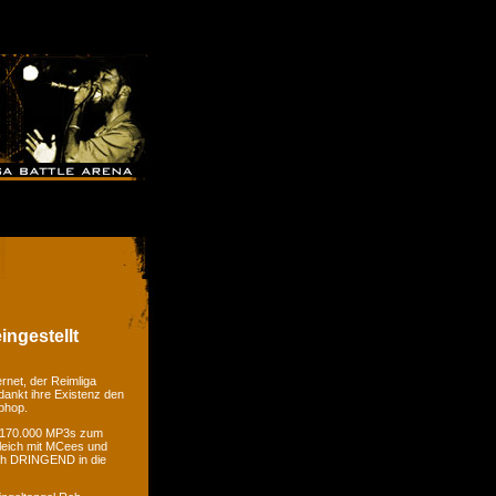
ingestellt
rnet, der Reimliga
dankt ihre Existenz den
phop.
er 170.000 MP3s zum
gleich mit MCees und
ch DRINGEND in die