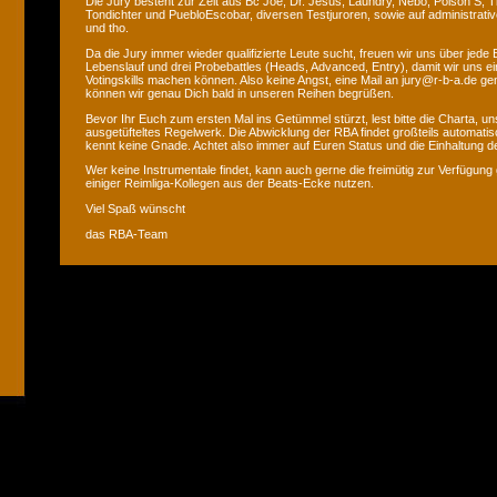
Die Jury besteht zur Zeit aus Bc Joe, Dr. Jesus, Laundry, Nebo, Poison S, T
Tondichter und PuebloEscobar, diversen Testjuroren, sowie auf administrati
und tho.
Da die Jury immer wieder qualifizierte Leute sucht, freuen wir uns über jede
Lebenslauf und drei Probebattles (Heads, Advanced, Entry), damit wir uns ei
Votingskills machen können. Also keine Angst, eine Mail an jury@r-b-a.de gen
können wir genau Dich bald in unseren Reihen begrüßen.
Bevor Ihr Euch zum ersten Mal ins Getümmel stürzt, lest bitte die Charta, uns
ausgetüfteltes Regelwerk. Die Abwicklung der RBA findet großteils automatis
kennt keine Gnade. Achtet also immer auf Euren Status und die Einhaltung de
Wer keine Instrumentale findet, kann auch gerne die freimütig zur Verfügung 
einiger Reimliga-Kollegen aus der Beats-Ecke nutzen.
Viel Spaß wünscht
das RBA-Team