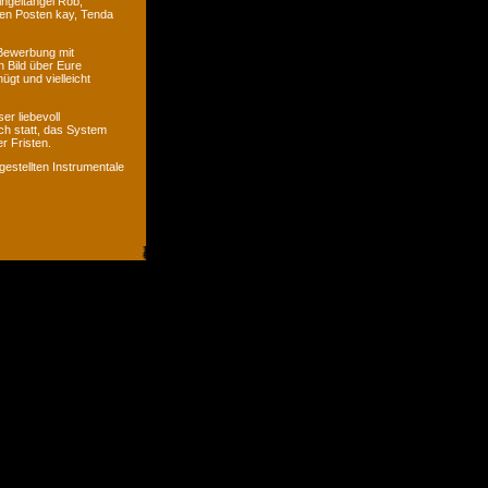
ingeltangel Rob,
ven Posten kay, Tenda
 Bewerbung mit
n Bild über Eure
ügt und vielleicht
er liebevoll
ch statt, das System
r Fristen.
gestellten Instrumentale