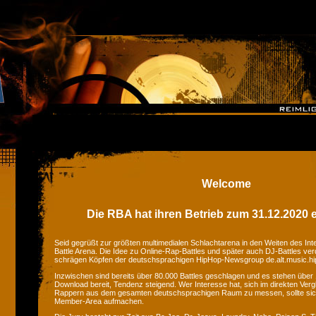
Welcome
Die RBA hat ihren Betrieb zum 31.12.2020 e
Seid gegrüßt zur größten multimedialen Schlachtarena in den Weiten des Inte
Battle Arena. Die Idee zu Online-Rap-Battles und später auch DJ-Battles ver
schrägen Köpfen der deutschsprachigen HipHop-Newsgroup de.alt.music.hi
Inzwischen sind bereits über 80.000 Battles geschlagen und es stehen üb
Download bereit, Tendenz steigend. Wer Interesse hat, sich im direkten Ver
Rappern aus dem gesamten deutschsprachigen Raum zu messen, sollte si
Member-Area aufmachen.