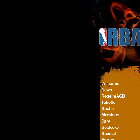
Welcome
News
Regeln/AGB
Tabelle
Suche
Members
Jury
Beatecke
Special
Forum