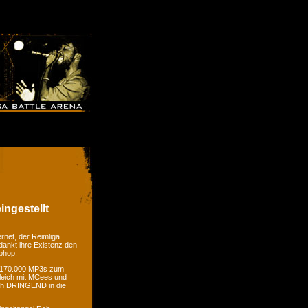
ingestellt
rnet, der Reimliga
dankt ihre Existenz den
phop.
er 170.000 MP3s zum
gleich mit MCees und
ch DRINGEND in die