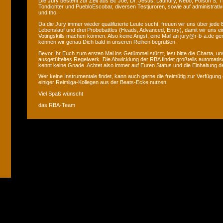
Die Jury besteht zur Zeit aus Bc Joe, Dr. Jesus, Laundry, Nebo, Poison S, T
Tondichter und PuebloEscobar, diversen Testjuroren, sowie auf administrati
und tho.
Da die Jury immer wieder qualifizierte Leute sucht, freuen wir uns über jede
Lebenslauf und drei Probebattles (Heads, Advanced, Entry), damit wir uns ei
Votingskills machen können. Also keine Angst, eine Mail an jury@r-b-a.de gen
können wir genau Dich bald in unseren Reihen begrüßen.
Bevor Ihr Euch zum ersten Mal ins Getümmel stürzt, lest bitte die Charta, uns
ausgetüfteltes Regelwerk. Die Abwicklung der RBA findet großteils automatis
kennt keine Gnade. Achtet also immer auf Euren Status und die Einhaltung de
Wer keine Instrumentale findet, kann auch gerne die freimütig zur Verfügung 
einiger Reimliga-Kollegen aus der Beats-Ecke nutzen.
Viel Spaß wünscht
das RBA-Team