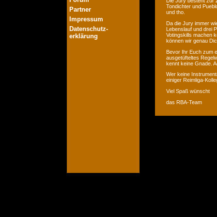
Die Jury besteht zur 
Tondichter und Pueblo
Partner
und tho.
Impressum
Da die Jury immer wie
Datenschutz-
Lebenslauf und drei P
Votingskills machen k
erklärung
können wir genau Dic
Bevor Ihr Euch zum er
ausgetüfteltes Regelw
kennt keine Gnade. Ac
Wer keine Instrumenta
einiger Reimliga-Koll
Viel Spaß wünscht
das RBA-Team