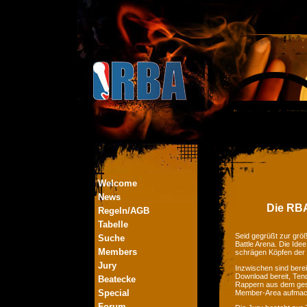
Welcome
News
Die RBA
Regeln/AGB
Tabelle
Seid gegrüßt zur größ
Suche
Battle Arena. Die Ide
Members
schrägen Köpfen der
Jury
Inzwischen sind bere
Download bereit, Tend
Beatecke
Rappern aus dem ges
Special
Member-Area aufmac
Forum